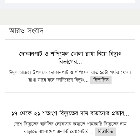
১৬ মে চাঁদপুর ও ২৫ মে ফেনী সফরে যাবেন প্রধানমন্ত্রী
উচ্চশিক্ষায় গৌরবময় অর্জন: পূর্ণ স্কলারশিপে যুক্তরাষ্ট্রে
পিএইচডি করছেন কুয়েটের কৃতি…
আরও সংবাদ
সারা দেশে বজ্রাঘাতে ১৪ জনের প্রাণহানি
কঠোর হচ্ছে এসএসসি ও এইচএসসি পরীক্ষা
দোকানপাট ও শপিংমল খোলা রাখা নিয়ে বিদ্যুৎ
বিভাগের…
ফরিদগঞ্জে আগুনে পুড়লো ৬ ব্যবসা প্রতিষ্ঠান
ঈদুল আজহা উপলক্ষে দোকানপাট ও শপিংমল রাত ১০টা পর্যন্ত খোলা
রাখা যাবে বলে জানিয়েছে বিদ্যুৎ...
বিস্তারিত
১৭ থেকে ২১ শতাংশ বিদ্যুতের দাম বাড়ানোর প্রস্তাব…
দেশে বিদ্যুতের ঘাটতির লোকসান কমাতে পাইকারি বিদ্যুতের দাম
বাড়াতে বাংলাদেশ এনার্জি রেগুলেটরি...
বিস্তারিত