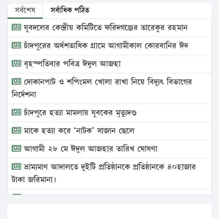
সর্বশেষ
সর্বাধিক পঠিত
যুবদলের কেন্দ্রীয় কমিটিতে ফরিদগঞ্জের তারেকুর রহমান
চাঁদপুরের অর্ধশতাধিক গ্রামে আগামীকাল কোরবানির ঈদ
বৃহস্পতিবার পবিত্র ঈদুল আজহা
দোকানপাট ও শপিংমল খোলা রাখা নিয়ে বিদ্যুৎ বিভাগের
নির্দেশনা
চাঁদপুরে হত্যা মামলায় যুবকের মৃত্যুদণ্ড
মাকে হত্যা করে ‘নাটক’ সাজান ছেলে
আগামী ২৮ মে ঈদুল আজহার তারিখ ঘোষণা
ভ্রাম্যমাণ আদালতে দুইটি প্রতিষ্ঠানকে প্রতিষ্ঠানকে ৪০হাজার
টাকা জরিমানা।
এবার লঞ্চের ভাড়া বাড়ল
১৭ থেকে ২১ শতাংশ বিদ্যুতের দাম বাড়ানোর প্রস্তাব পিডিবির