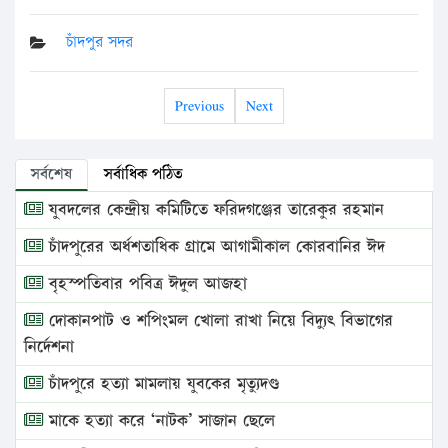
চাঁদপুর সদর
Previous
Next
সর্বশেষ
সর্বাধিক পঠিত
যুবদলের কেন্দ্রীয় কমিটিতে ফরিদগঞ্জের তারেকুর রহমান
চাঁদপুরের অর্ধশতাধিক গ্রামে আগামীকাল কোরবানির ঈদ
বৃহস্পতিবার পবিত্র ঈদুল আজহা
দোকানপাট ও শপিংমল খোলা রাখা নিয়ে বিদ্যুৎ বিভাগের
নির্দেশনা
চাঁদপুরে হত্যা মামলায় যুবকের মৃত্যুদণ্ড
মাকে হত্যা করে ‘নাটক’ সাজান ছেলে