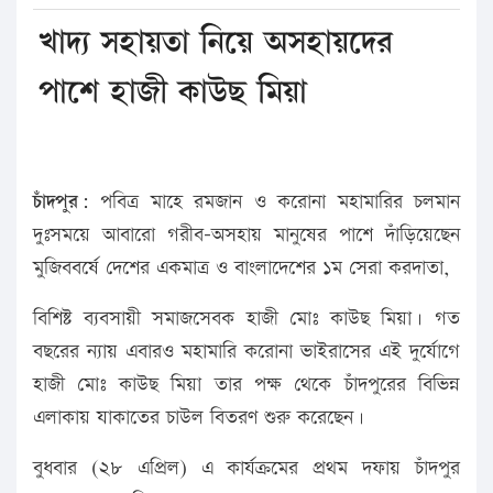
খাদ্য সহায়তা নিয়ে অসহায়দের
পাশে হাজী কাউছ মিয়া
চাঁদপুর:
পবিত্র মাহে রমজান ও করোনা মহামারির চলমান
দুঃসময়ে আবারো গরীব-অসহায় মানুষের পাশে দাঁড়িয়েছেন
মুজিববর্ষে দেশের একমাত্র ও বাংলাদেশের ১ম সেরা করদাতা,
বিশিষ্ট ব্যবসায়ী সমাজসেবক হাজী মোঃ কাউছ মিয়া। গত
বছরের ন্যায় এবারও মহামারি করোনা ভাইরাসের এই দুর্যোগে
হাজী মোঃ কাউছ মিয়া তার পক্ষ থেকে চাঁদপুরের বিভিন্ন
এলাকায় যাকাতের চাউল বিতরণ শুরু করেছেন।
বুধবার (২৮ এপ্রিল) এ কার্যক্রমের প্রথম দফায় চাঁদপুর