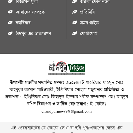
বিজ্ঞাপন মুল্য
জরুরী ফোন নম্বর
আমাদের সম্পর্কে
প্রতিনিধি
ক্যারিয়ার
ভ্রমন গাইড
চাঁদপুর এর ডাক্তারগন
যোগাযোগ
উপদেষ্টা মন্ডলীর সম্মানিত সদস্যঃ
এডভোকেট শাহরিয়ার মাহমুদ,মোঃ
মাহবুবুর রহমান পাটওয়ারী, ইঞ্জিনিয়ার সোহাগ মজুমদার
প্রতিষ্ঠাতা ও
প্রকাশক:
ইঞ্জিনিয়ার মোঃ জিহাদুল ইসলাম শরীফ
সম্পাদকঃ
মোঃ মামুনুর
রশিদ
বিজ্ঞাপন ও সার্বিক যোগাযোগ:
ই-মেইলঃ
chandpurnews99@gmail.com
এই ওয়েবসাইটের যে কোনো লেখা বা ছবি পুনঃপ্রকাশের ক্ষেত্রে ঋন