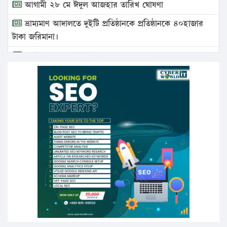
আগামী ২৮ মে ঈদুল আজহার তারিখ ঘোষণা
ভ্রাম্যমাণ আদালতে দুইটি প্রতিষ্ঠানকে প্রতিষ্ঠানকে ৪০হাজার
টাকা জরিমানা।
এবার লঞ্চের ভাড়া বাড়ল
১৭ থেকে ২১ শতাংশ বিদ্যুতের দাম বাড়ানোর প্রস্তাব পিডিবির
১৬ মে চাঁদপুর ও ২৫ মে ফেনী সফরে যাবেন প্রধানমন্ত্রী
উচ্চশিক্ষায় গৌরবময় অর্জন: পূর্ণ স্কলারশিপে যুক্তরাষ্ট্রে
পিএইচডি করছেন কুয়েটের কৃতি…
সারা দেশে বজ্রাঘাতে ১৪ জনের প্রাণহানি
কঠোর হচ্ছে এসএসসি ও এইচএসসি পরীক্ষা
ফরিদগঞ্জে আগুনে পুড়লো ৬ ব্যবসা প্রতিষ্ঠান