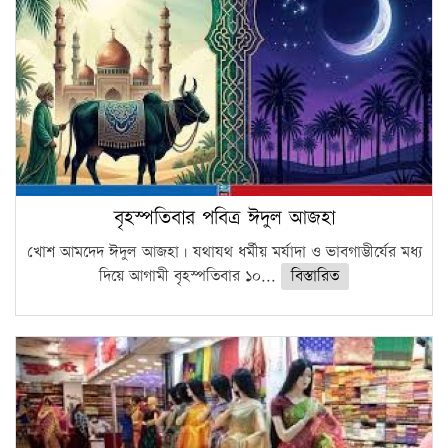
বৃহস্পতিবার পবিত্র ঈদুল আজহা
খোশ আমদেদ ঈদুল আজহা। যথাযথ ধর্মীয় মর্যাদা ও ভাবগাম্ভীর্যের মধ্য
দিয়ে আগামী বৃহস্পতিবার ১০...
বিস্তারিত