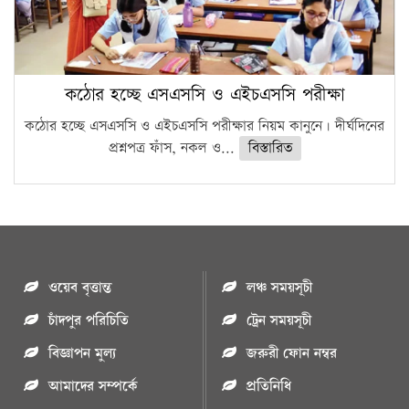
কঠোর হচ্ছে এসএসসি ও এইচএসসি পরীক্ষা
কঠোর হচ্ছে এসএসসি ও এইচএসসি পরীক্ষার নিয়ম কানুনে। দীর্ঘদিনের
প্রশ্নপত্র ফাঁস, নকল ও...
বিস্তারিত
ওয়েব বৃত্তান্ত
লঞ্চ সময়সূচী
চাঁদপুর পরিচিতি
ট্রেন সময়সূচী
বিজ্ঞাপন মুল্য
জরুরী ফোন নম্বর
আমাদের সম্পর্কে
প্রতিনিধি