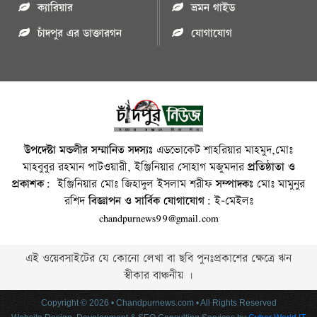
ক্যারিয়ার
ভ্রমন গাইড
চাঁদপুর এর ডাক্তারগন
যোগাযোগ
উপদেষ্টা মন্ডলীর সম্মানিত সদস্যঃ
এডভোকেট শাহরিয়ার মাহমুদ,মোঃ
মাহবুবুর রহমান পাটওয়ারী, ইঞ্জিনিয়ার সোহাগ মজুমদার
প্রতিষ্ঠাতা ও
প্রকাশক:
ইঞ্জিনিয়ার মোঃ জিহাদুল ইসলাম শরীফ
সম্পাদকঃ
মোঃ মামুনুর
রশিদ
বিজ্ঞাপন ও সার্বিক যোগাযোগ:
ই-মেইলঃ
chandpurnews99@gmail.com
এই ওয়েবসাইটের যে কোনো লেখা বা ছবি পুনঃপ্রকাশের ক্ষেত্রে ঋন
স্বীকার বাঞ্চনীয় ।
Copyright © 2026 • Chandpurnews.com • All Rights Reserved