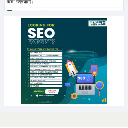
টাকা জরিমানা।
এবার লঞ্চের ভাড়া বাড়ল
১৭ থেকে ২১ শতাংশ বিদ্যুতের দাম বাড়ানোর প্রস্তাব পিডিবির
১৬ মে চাঁদপুর ও ২৫ মে ফেনী সফরে যাবেন প্রধানমন্ত্রী
উচ্চশিক্ষায় গৌরবময় অর্জন: পূর্ণ স্কলারশিপে যুক্তরাষ্ট্রে
পিএইচডি করছেন কুয়েটের কৃতি…
সারা দেশে বজ্রাঘাতে ১৪ জনের প্রাণহানি
কঠোর হচ্ছে এসএসসি ও এইচএসসি পরীক্ষা
ফরিদগঞ্জে আগুনে পুড়লো ৬ ব্যবসা প্রতিষ্ঠান