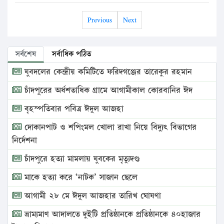
Previous
Next
সর্বশেষ
সর্বাধিক পঠিত
যুবদলের কেন্দ্রীয় কমিটিতে ফরিদগঞ্জের তারেকুর রহমান
চাঁদপুরের অর্ধশতাধিক গ্রামে আগামীকাল কোরবানির ঈদ
বৃহস্পতিবার পবিত্র ঈদুল আজহা
দোকানপাট ও শপিংমল খোলা রাখা নিয়ে বিদ্যুৎ বিভাগের
নির্দেশনা
চাঁদপুরে হত্যা মামলায় যুবকের মৃত্যুদণ্ড
মাকে হত্যা করে ‘নাটক’ সাজান ছেলে
আগামী ২৮ মে ঈদুল আজহার তারিখ ঘোষণা
ভ্রাম্যমাণ আদালতে দুইটি প্রতিষ্ঠানকে প্রতিষ্ঠানকে ৪০হাজার