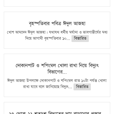
বৃহস্পতিবার পবিত্র ঈদুল আজহা
খোশ আমদেদ ঈদুল আজহা। যথাযথ ধর্মীয় মর্যাদা ও ভাবগাম্ভীর্যের মধ্য
দিয়ে আগামী বৃহস্পতিবার ১০...
বিস্তারিত
দোকানপাট ও শপিংমল খোলা রাখা নিয়ে বিদ্যুৎ
বিভাগের…
ঈদুল আজহা উপলক্ষে দোকানপাট ও শপিংমল রাত ১০টা পর্যন্ত খোলা
রাখা যাবে বলে জানিয়েছে বিদ্যুৎ...
বিস্তারিত
১৭ থেকে ২১ শতাংশ বিদ্যুতের দাম বাড়ানোর প্রস্তাব…