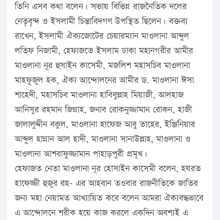
তিনি এসব কথা বলেন। সভায় বিভিন্ন রাজনৈতিক দলের
নেতৃবৃন্দ ও ইসলামী চিন্তাবিদগণ উপস্থিত ছিলেন। বক্তব্য
রাখেন, ইসলামী ঐক্যজোটের চেয়ারম্যান মাওলানা আব্দুল
লতিফ নিজামী, হেফাজতে ইসলাম ঢাকা মহানগরীর আমীর
মাওলানা নূর হুসাইন কাসেমী, মজলিশ মহাসচিব মাওলানা
মাহফুজুল হক, ঐক্য আন্দোলনের আমীর ড. মাওলানা ঈসা
শাহেদী, মহাসচিব মাওলানা হাবিবুল্লাহ মিয়াজী, আলহাজ
আনিসুর রহমান জিন্নাহ, জনাব রোকনুজ্জামান রোকন, হাজী
জালালুদ্দীন বকুল, মাওলানা হাফেজ আবু তাহের, ইঞ্জিনিয়ার
আব্দুল হান্নান আল হাদী, মাওলানা সানাউল্লাহ, মাওলানা ও
মাওলানা আশরাফুজ্জামান পাহাড়পুরী প্রমূখ।
হেফাজত নেতা মাওলানা নূর হোসাইন কাসেমী বলেন, হযরত
হাফেজ্জী হুজুর রহ- এর আহবান তওবার রাজনীতিকে জাতির
জন্য মহা নেয়ামত আখ্যায়িত করে বলেন আমরা ঐক্যবদ্ধভাবে
এ আন্দোলনে শরীক হয়ে কাজ করলে একদিন অবশ্যই এ