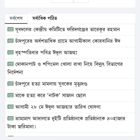
সর্বশেষ
সর্বাধিক পঠিত
যুবদলের কেন্দ্রীয় কমিটিতে ফরিদগঞ্জের তারেকুর রহমান
চাঁদপুরের অর্ধশতাধিক গ্রামে আগামীকাল কোরবানির ঈদ
বৃহস্পতিবার পবিত্র ঈদুল আজহা
দোকানপাট ও শপিংমল খোলা রাখা নিয়ে বিদ্যুৎ বিভাগের
নির্দেশনা
চাঁদপুরে হত্যা মামলায় যুবকের মৃত্যুদণ্ড
মাকে হত্যা করে ‘নাটক’ সাজান ছেলে
আগামী ২৮ মে ঈদুল আজহার তারিখ ঘোষণা
ভ্রাম্যমাণ আদালতে দুইটি প্রতিষ্ঠানকে প্রতিষ্ঠানকে ৪০হাজার
টাকা জরিমানা।
এবার লঞ্চের ভাড়া বাড়ল