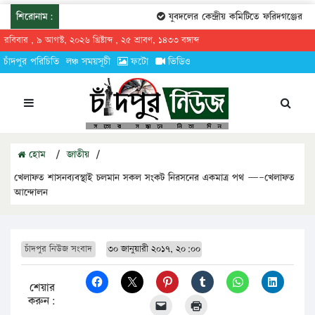
শিরোনাম:
যুবদলের কেন্দ্রীয় কমিটিতে ফরিদগঞ্জের তারে
রবিবার , ৯ আগস্ট, ২০২৬ খ্রিষ্টাব্দ , ২৫ শ্রাবণ, ১৪৩৩ বঙ্গাব্দ
চাঁদপুর পরিচিতি
লঞ্চ সময়সূচী
ফটো
ভিডিও
হোম
/
জাতীয়
/
খেলাফত শাসনব্যবস্থাই চলমান সকল সংকট নিরসনের একমাত্র পথ —–খেলাফত
আন্দোলন
চাঁদপুর নিউজ সংবাদ
৩০ জানুয়ারী ২০১৭, ২০:০০
শেয়ার
করুন: