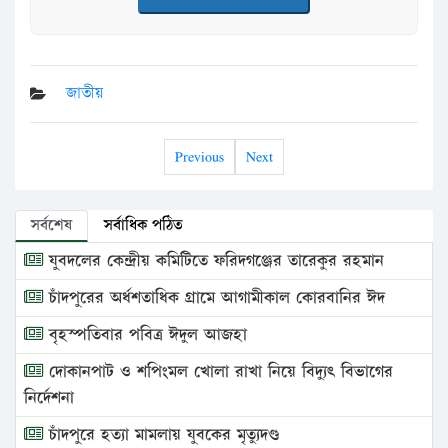
জাতীয়
Previous
Next
সর্বশেষ
সর্বাধিক পঠিত
যুবদলের কেন্দ্রীয় কমিটিতে ফরিদগঞ্জের তারেকুর রহমান
চাঁদপুরের অর্ধশতাধিক গ্রামে আগামীকাল কোরবানির ঈদ
বৃহস্পতিবার পবিত্র ঈদুল আজহা
দোকানপাট ও শপিংমল খোলা রাখা নিয়ে বিদ্যুৎ বিভাগের
নির্দেশনা
চাঁদপুরে হত্যা মামলায় যুবকের মৃত্যুদণ্ড