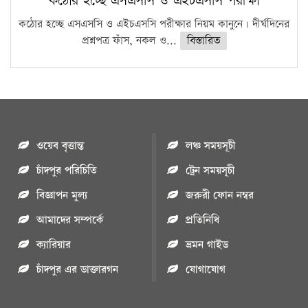
কঠোর হচ্ছে এসএসসি ও এইচএসসি পরীক্ষা
কঠোর হচ্ছে এসএসসি ও এইচএসসি পরীক্ষার নিয়ম কানুনে। দীর্ঘদিনের
প্রশ্নপত্র ফাঁস, নকল ও...
বিস্তারিত
ওয়েব বৃত্তান্ত
লঞ্চ সময়সূচী
চাঁদপুর পরিচিতি
ট্রেন সময়সূচী
বিজ্ঞাপন মুল্য
জরুরী ফোন নম্বর
আমাদের সম্পর্কে
প্রতিনিধি
ক্যারিয়ার
ভ্রমন গাইড
চাঁদপুর এর ডাক্তারগন
যোগাযোগ