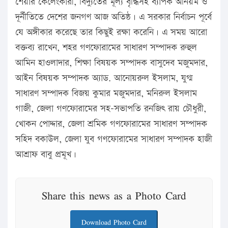
শেয়ার কেলেংকারী, বিদ্যুতের মূল্য বৃদ্ধিসহ ব্যাপক অনিয়ম ও
দূর্নীতিতে দেশের জনগণ আজ অতিষ্ঠ। এ সরকার নির্বাচন পূর্বে
যে অঙ্গীকার করেছে তার কিছুই রক্ষা করেনি। এ সময় আরো
বক্তব্য রাখেন, শহর গণফোরামের সাধারণ সম্পাদক রুহুল
আমিন হাওলাদার, শিক্ষা বিষয়ক সম্পাদক বাসুদেব মজুমদার,
আইন বিষয়ক সম্পাদক অ্যাড. আনোয়রুল ইসলাম, যুগ্ম
সাধারণ সম্পাদক বিজয় কুমার মজুমদার, মনিরুল ইসলাম
গাজী, জেলা গণফোরামের সহ-সভাপতি রনজিৎ রায় চৌধুরী,
খোকন পোদ্দার, জেলা শ্রমিক গণফোরামের সাধারণ সম্পাদক
সহিদ বকাউল, জেলা যুব গণফোরামের সাধারণ সম্পাদক হাজী
আশ্রাফ বাবু প্রমূখ।
Share this news as a Photo Card
Download Photo Card