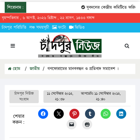
শিরোনাম:
যুবদলের কেন্দ্রীয় কমিটিতে ফরিদগঞ্
বৃহস্পতিবার , ৬ আগস্ট, ২০২৬ খ্রিষ্টাব্দ , ২২ শ্রাবণ, ১৪৩৩ বঙ্গাব্দ
চাঁদপুর পরিচিতি
লঞ্চ সময়সূচী
ফটো
ভিডিও
হোম
/
জাতীয়
/
গণফোরামের মানববন্ধন ও প্রতিবাদ সমাবেশ ।
চাঁদপুর নিউজ
১১ সেপ্টেম্বার ২০১২,
আপডেটঃ
১১ সেপ্টেম্বার ২০১২,
সংবাদ
২১:৩৮
২১:৪০
শেয়ার
করুন: