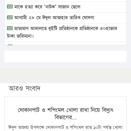
মাকে হত্যা করে ‘নাটক’ সাজান ছেলে
আগামী ২৮ মে ঈদুল আজহার তারিখ ঘোষণা
ভ্রাম্যমাণ আদালতে দুইটি প্রতিষ্ঠানকে প্রতিষ্ঠানকে ৪০হাজার
টাকা জরিমানা।
এবার লঞ্চের ভাড়া বাড়ল
১৭ থেকে ২১ শতাংশ বিদ্যুতের দাম বাড়ানোর প্রস্তাব পিডিবির
১৬ মে চাঁদপুর ও ২৫ মে ফেনী সফরে যাবেন প্রধানমন্ত্রী
উচ্চশিক্ষায় গৌরবময় অর্জন: পূর্ণ স্কলারশিপে যুক্তরাষ্ট্রে
পিএইচডি করছেন কুয়েটের কৃতি…
আরও সংবাদ
সারা দেশে বজ্রাঘাতে ১৪ জনের প্রাণহানি
কঠোর হচ্ছে এসএসসি ও এইচএসসি পরীক্ষা
দোকানপাট ও শপিংমল খোলা রাখা নিয়ে বিদ্যুৎ
বিভাগের…
ফরিদগঞ্জে আগুনে পুড়লো ৬ ব্যবসা প্রতিষ্ঠান
ঈদুল আজহা উপলক্ষে দোকানপাট ও শপিংমল রাত ১০টা পর্যন্ত খোলা