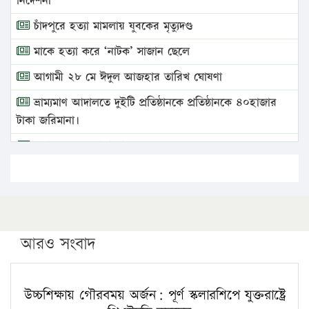
নির্দেশনা
চাঁদপুরে হত্যা মামলায় যুবকের মৃত্যুদণ্ড
মাকে হত্যা করে ‘নাটক’ সাজান ছেলে
আগামী ২৮ মে ঈদুল আজহার তারিখ ঘোষণা
ভ্রাম্যমাণ আদালতে দুইটি প্রতিষ্ঠানকে প্রতিষ্ঠানকে ৪০হাজার
টাকা জরিমানা।
এবার লঞ্চের ভাড়া বাড়ল
১৭ থেকে ২১ শতাংশ বিদ্যুতের দাম বাড়ানোর প্রস্তাব পিডিবির
১৬ মে চাঁদপুর ও ২৫ মে ফেনী সফরে যাবেন প্রধানমন্ত্রী
উচ্চশিক্ষায় গৌরবময় অর্জন: পূর্ণ স্কলারশিপে যুক্তরাষ্ট্রে
পিএইচডি করছেন কুয়েটের কৃতি…
আরও সংবাদ
সারা দেশে বজ্রাঘাতে ১৪ জনের প্রাণহানি
কঠোর হচ্ছে এসএসসি ও এইচএসসি পরীক্ষা
উচ্চশিক্ষায় গৌরবময় অর্জন: পূর্ণ স্কলারশিপে যুক্তরাষ্ট্রে