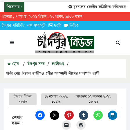
শিরোনাম:
যুবদলের কেন্দ্রীয় কমিটিতে ফরিদগঞ্জের 
শুক্রবার , ৭ আগস্ট, ২০২৬ খ্রিষ্টাব্দ , ২৩ শ্রাবণ, ১৪৩৩ বঙ্গাব্দ
চাঁদপুর পরিচিতি
লঞ্চ সময়সূচী
ফটো
ভিডিও
হোম
/
চাঁদপুর সদর
/
হাজীগঞ্জ
/
গাজী মোঃ বিল্লাল হাজীগঞ্জ পৌর আওয়ামী লীগের সভাপতি প্রার্থী
চাঁদপুর নিউজ
১২ নভেম্বার ২০২২,
আপডেটঃ
১২ নভেম্বার ২০২২,
সংবাদ
১৩:২৯
১৩:৩১
শেয়ার
করুন: