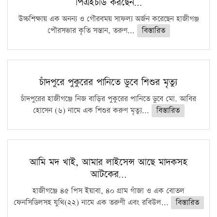
পিএইচডি করছেন…
ফরিদগঞ্জে আগুনে পুড়লো ৬ ব্যবসা প্রতিষ্ঠান
উচ্চশিক্ষায় এক অনন্য ও গৌরবময় সাফল্য অর্জন করেছেন হাজীগঞ্জ
পৌরসভার কৃতি সন্তান, তরুণ...
বিস্তারিত
চাঁদপুরে পুকুরের পানিতে ডুবে শিশুর মৃত্যু
চাঁদপুরের হাজীগঞ্জে নিজ বাড়ির পুকুরের পানিতে ডুবে মো. আবির
হোসেন (৬) নামে এক শিশুর করুণ মৃত্যু...
বিস্তারিত
আমি মদ খাই, আমার লাইসেন্স আছে মাদকসহ
আটকের…
হাজীগঞ্জে ৪৫ পিস ইয়াবা, ৪০ গ্রাম গাঁজা ও এক বোতল
ফেনসিডিলসহ যুথি(২২) নামে এক তরুণী এবং রবিউল...
বিস্তারিত