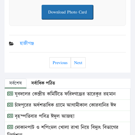
Download Photo Card
হাজীগঞ্জ
Previous
Next
সর্বশেষ
সর্বাধিক পঠিত
যুবদলের কেন্দ্রীয় কমিটিতে ফরিদগঞ্জের তারেকুর রহমান
চাঁদপুরের অর্ধশতাধিক গ্রামে আগামীকাল কোরবানির ঈদ
বৃহস্পতিবার পবিত্র ঈদুল আজহা
দোকানপাট ও শপিংমল খোলা রাখা নিয়ে বিদ্যুৎ বিভাগের