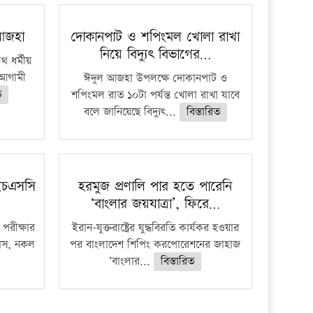
প্রতিষ্ঠান
 আজহা
দোকানপাট ও শপিংমল খোলা রাখা
নিয়ে বিদ্যুৎ বিভাগের…
 ধর্মীয়
ে আগামী
ঈদুল আজহা উপলক্ষে দোকানপাট ও
ত
শপিংমল রাত ১০টা পর্যন্ত খোলা রাখা যাবে
বলে জানিয়েছে বিদ্যুৎ...
বিস্তারিত
ইচএসসি
হরমুজ প্রণালি পার হতে পারেনি
‘বাংলার জয়যাত্রা’, ফিরে…
পরীক্ষার
ইরান-যুক্তরাষ্ট্রের যুদ্ধবিরতি কার্যকর হওয়ার
ফাঁস, নকল
পর বাংলাদেশ শিপিং করপোরেশনের জাহাজ
‘বাংলার...
বিস্তারিত