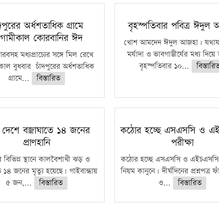
ঁদপুরের অর্ধশতাধিক গ্রামে
বৃহস্পতিবার পবিত্র ঈদুল
গামীকাল কোরবানির ঈদ
খোশ আমদেদ ঈদুল আজহা। যথাযথ
মর্যাদা ও ভাবগাম্ভীর্যের মধ্য দিয়
বসহ মধ্যপ্রাচ্যের সঙ্গে মিল রেখে
বৃহস্পতিবার ১০...
বিস্তারি
াল বুধবার চাঁদপুরের অর্ধশতাধিক
গ্রামে...
বিস্তারিত
 দেশে বজ্রাঘাতে ১৪ জনের
কঠোর হচ্ছে এসএসসি ও এ
প্রাণহানি
পরীক্ষা
 বিভিন্ন স্থানে কালবৈশাখী ঝড় ও
কঠোর হচ্ছে এসএসসি ও এইচএসসি 
ে ১৪ জনের মৃত্যু হয়েছে। গাইবান্ধায়
নিয়ম কানুনে। দীর্ঘদিনের প্রশ্নপত্র 
৫ জন,...
বিস্তারিত
ও...
বিস্তারিত