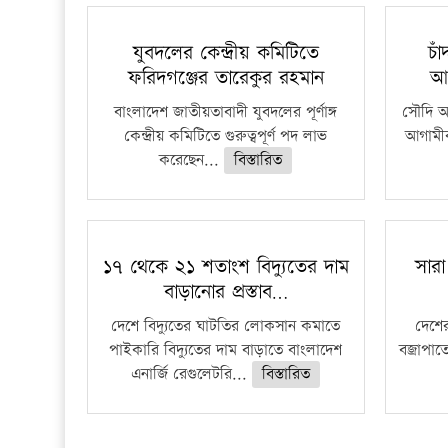
যুবদলের কেন্দ্রীয় কমিটিতে
চা
ফরিদগঞ্জের তারেকুর রহমান
আ
বাংলাদেশ জাতীয়তাবাদী যুবদলের পূর্ণাঙ্গ
সৌদি আর
কেন্দ্রীয় কমিটিতে গুরুত্বপূর্ণ পদ লাভ
আগামীক
করেছেন...
বিস্তারিত
১৭ থেকে ২১ শতাংশ বিদ্যুতের দাম
সারা
বাড়ানোর প্রস্তাব…
দেশে বিদ্যুতের ঘাটতির লোকসান কমাতে
দেশের
পাইকারি বিদ্যুতের দাম বাড়াতে বাংলাদেশ
বজ্রাপাত
এনার্জি রেগুলেটরি...
বিস্তারিত