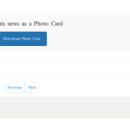
his news as a Photo Card
Download Photo Card
Previous
Next