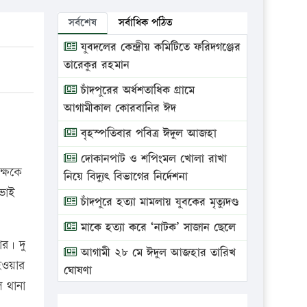
সর্বশেষ
সর্বাধিক পঠিত
যুবদলের কেন্দ্রীয় কমিটিতে ফরিদগঞ্জের
তারেকুর রহমান
চাঁদপুরের অর্ধশতাধিক গ্রামে
আগামীকাল কোরবানির ঈদ
বৃহস্পতিবার পবিত্র ঈদুল আজহা
দোকানপাট ও শপিংমল খোলা রাখা
ক্ষকে
নিয়ে বিদ্যুৎ বিভাগের নির্দেশনা
ভাই
চাঁদপুরে হত্যা মামলায় যুবকের মৃত্যুদণ্ড
মাকে হত্যা করে ‘নাটক’ সাজান ছেলে
ার। দু
আগামী ২৮ মে ঈদুল আজহার তারিখ
হওয়ার
ঘোষণা
 থানা
ভ্রাম্যমাণ আদালতে দুইটি প্রতিষ্ঠানকে