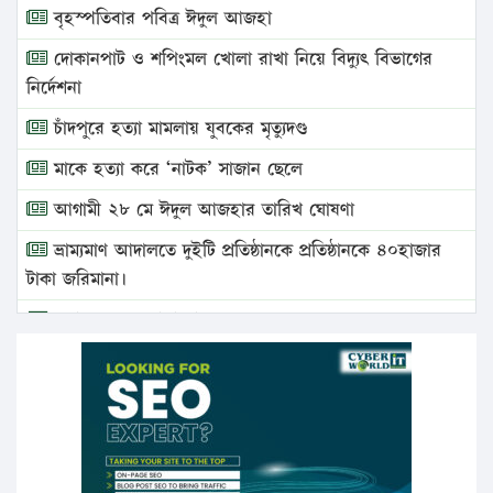
বৃহস্পতিবার পবিত্র ঈদুল আজহা
দোকানপাট ও শপিংমল খোলা রাখা নিয়ে বিদ্যুৎ বিভাগের
নির্দেশনা
চাঁদপুরে হত্যা মামলায় যুবকের মৃত্যুদণ্ড
মাকে হত্যা করে ‘নাটক’ সাজান ছেলে
আগামী ২৮ মে ঈদুল আজহার তারিখ ঘোষণা
ভ্রাম্যমাণ আদালতে দুইটি প্রতিষ্ঠানকে প্রতিষ্ঠানকে ৪০হাজার
টাকা জরিমানা।
এবার লঞ্চের ভাড়া বাড়ল
১৭ থেকে ২১ শতাংশ বিদ্যুতের দাম বাড়ানোর প্রস্তাব পিডিবির
১৬ মে চাঁদপুর ও ২৫ মে ফেনী সফরে যাবেন প্রধানমন্ত্রী
উচ্চশিক্ষায় গৌরবময় অর্জন: পূর্ণ স্কলারশিপে যুক্তরাষ্ট্রে
পিএইচডি করছেন কুয়েটের কৃতি…