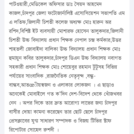
পাটওয়ারী,মেডিকেল অফিসার ডাঃ সৈয়দ আহমেদ
কাজল,চাঁদপুর জেলা ফটোজার্নালিষ্ট এসোসিয়েশন সভাপতি এম
এ লতিফ,জিলানী চিশতী কলেজ অধ্যক্ষ মোঃ হারুন অর
রশিদ,বিশিষ্ট ইট ব্যবসায়ী মোশারফ হোসেন তালুকদার,জিলানী
চিশতী উচ্চ বিদ্যালয় প্রধান শিক্ষক নেপাল চন্দ্র কর্মকার,উত্তর
শাহতলী জোবাইদা বালিকা উচ্চ বিদ্যালয় প্রধান শিক্ষক মোঃ
হুমায়ুন কবির তালুকদার,চাঁদপুর ডিএন উচ্চ বিদ্যালয় নবাগত
সহকারী প্রধান শিক্ষক মোঃ শোয়েবুর রহমান টুটুসহ বিভিন্ন
পর্যায়ের সাংবাদিক ,রাজনৈতিক নেতৃবৃন্দ ,বন্ধু-
বান্ধব,আতœীয়স্বজন ও এলাকার লোকজন । এ ছাড়াও
অনেকেই মোবাইলে গত ক’দিন দেশ-বিদেশ থেকে খোঁজখবর
নেন । অপর দিকে তার দ্রুত আরোগ্য লাভের জন্য চাঁদপুর
বাসীর দোয়া কামনা করেছেন তার ছোট ছেলে চাঁদপুর
প্রেসক্লাবের যুগ্ম সাধারণ সম্পাদক ও বিজয় টিভির স্টাফ
রিপোটার সোহেল রুশদী ।