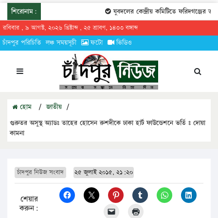
শিরোনাম:
যুবদলের কেন্দ্রীয় কমিটিতে ফরিদগঞ্জের তারেকুর 
রবিবার , ৯ আগস্ট, ২০২৬ খ্রিষ্টাব্দ , ২৫ শ্রাবণ, ১৪৩৩ বঙ্গাব্দ
চাঁদপুর পরিচিতি
লঞ্চ সময়সূচী
ফটো
ভিডিও
হোম
/
জাতীয়
/
গুরুতর অসুস্থ অ্যাডঃ তাহের হোসেন রুশদীকে ঢাকা হার্ট ফাউন্ডেশনে ভর্তি ঃ দোয়া
কামনা
চাঁদপুর নিউজ সংবাদ
২৫ জুলাই ২০১৫, ২১:২০
শেয়ার
করুন: