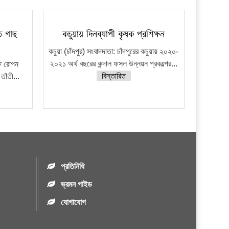
ে গাছ
কচুয়ায় দিনব্যাপী কৃষক প্রশিক্ষন
কচুয়া (চাঁদপুর) সংবাদদাতা: চাঁদপুরের কচুয়ায় ২০২০-
২০২১ অর্থ বছরের কন্দাল ফসল উন্নয়ন প্রকল্পের...
ক্ষ রোপন
বিস্তারিত
 তাঁতী...
প্রতিনিধি
ভ্রমন গাইড
যোগাযোগ