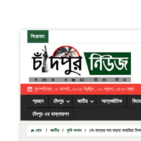
শিরোনাম:
বৃহস্পতিবার , ৬ আগস্ট, ২০২৬ খ্রিষ্টাব্দ , ২২ শ্রাবণ, ১৪৩৩ বঙ্গাব্দ
প্রচ্ছদ
চাঁদপুর
জাতীয়
আন্তর্জাতিক
ফিচা
চাঁদপুর এর ডাক্তারগন
হোম
/
জাতীয়
/
কৃষি সংবাদ
/
গো-খাদ্যের দাম বাড়ায় খামারিরা বিপ