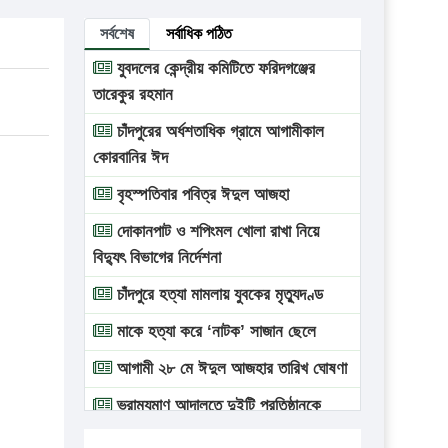
সর্বশেষ
সর্বাধিক পঠিত
যুবদলের কেন্দ্রীয় কমিটিতে ফরিদগঞ্জের
তারেকুর রহমান
চাঁদপুরের অর্ধশতাধিক গ্রামে আগামীকাল
কোরবানির ঈদ
বৃহস্পতিবার পবিত্র ঈদুল আজহা
দোকানপাট ও শপিংমল খোলা রাখা নিয়ে
বিদ্যুৎ বিভাগের নির্দেশনা
চাঁদপুরে হত্যা মামলায় যুবকের মৃত্যুদণ্ড
মাকে হত্যা করে ‘নাটক’ সাজান ছেলে
আগামী ২৮ মে ঈদুল আজহার তারিখ ঘোষণা
ভ্রাম্যমাণ আদালতে দুইটি প্রতিষ্ঠানকে
প্রতিষ্ঠানকে ৪০হাজার টাকা জরিমানা।