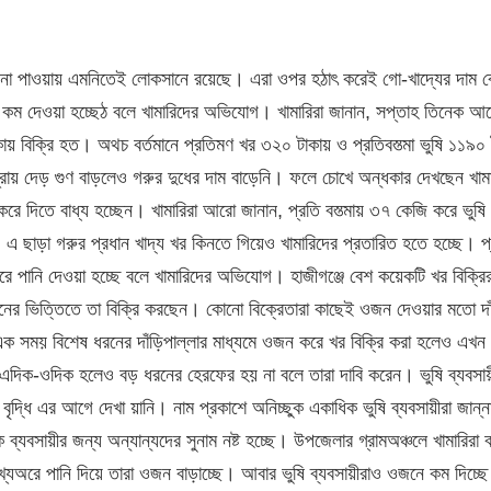
 দাম না পাওয়ায় এমনিতেই লোকসানে রয়েছে। এরা ওপর হঠাৎ করেই গো-খাদ্যের দাম 
কম দেওয়া হচ্ছেঠ বলে খামারিদের অভিযোগ। খামারিরা জানান, সপ্তাহ তিনেক আ
ায় বিক্রি হত। অথচ বর্তমানে প্রতিমণ খর ৩২০ টাকায় ও প্রতিবস্ত্মা ভুষি ১১৯০
ম প্রায় দেড় গুণ বাড়লেও গরুর দুধের দাম বাড়েনি। ফলে চোখে অন্ধকার দেখছেন খাম
ে দিতে বাধ্য হচ্ছেন। খামারিরা আরো জানান, প্রতি বস্ত্মায় ৩৭ কেজি করে ভুষি
এ ছাড়া গরুর প্রধান খাদ্য খর কিনতে গিয়েও খামারিদের প্রতারিত হতে হচ্ছে। প
 পানি দেওয়া হচ্ছে বলে খামারিদের অভিযোগ। হাজীগঞ্জে বেশ কয়েকটি খর বিক্রির
ুমানের ভিত্তিতে তা বিক্রি করছেন। কোনো বিক্রেতারা কাছেই ওজন দেওয়ার মতো দাঁ
 এক সময় বিশেষ ধরনের দাঁড়িপাল্লার মাধ্যমে ওজন করে খর বিক্রি করা হলেও এখন
এদিক-ওদিক হলেও বড় ধরনের হেরফের হয় না বলে তারা দাবি করেন। ভুষি ব্যবসায়
দ্ধি এর আগে দেখা য়ানি। নাম প্রকাশে অনিচ্ছুক একাধিক ভুষি ব্যবসায়ীরা জান্না
 ব্যবসায়ীর জন্য অন্যান্যদের সুনাম নষ্ট হচ্ছে। উপজেলার গ্রামঅঞ্চলে খামারিরা 
যঅরে পানি দিয়ে তারা ওজন বাড়াচ্ছে। আবার ভুষি ব্যবসায়ীরাও ওজনে কম দিচ্ছে