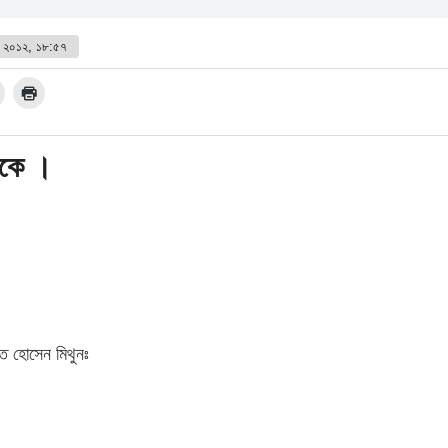
ার ২০১২, ১৮:৫৭
পাকে ।
ত হোসেন মিথুনঃ