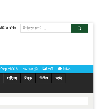
িতে ফরিদগঞ্জের তারেকুর রহমান
চাঁদপুরের অর্ধশতাধিক গ্রামে আগামীকাল কোরবা
খুজুন
চাঁদপুর পরিচিতি
লঞ্চ সময়সূচী
ফটো
ভিডিও
সাহিত্য
লিঙ্ক
ভিডিও
ফটো