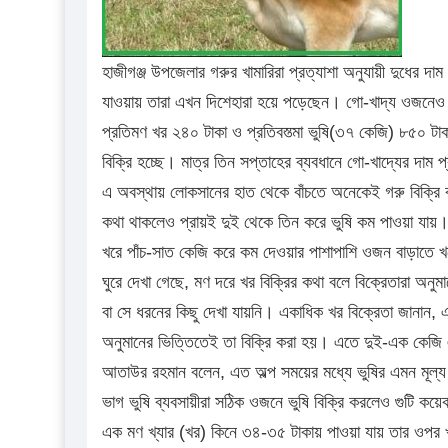
হাজীগঞ্জ উপজেলার গরুর খামারিরা প্রত্যাশা অনুযায়ী দুধের
যাওয়ায় তারা এখন দিশেহারা হয়ে পড়েছেন। গো-খাদ্য ওজনেও 
প্রতিমণ খর ২৪০ টাকা ও প্রতিবস্ত্মা ভুষি(৩৭ কেজি) ৮৫০ টাক
বিক্রি হচ্ছে। মাত্র তিন সপ্তাহের ব্যবধানে গো-খাদ্যের দা
এ অবস্থায় লোকসানের হাত থেকে বাঁচতে অনেকেই গরু বিক্রি কর
কথা থাকলেও প্রায়ই দুই থেকে তিন করে ভুষি কম পাওয়া যায়। 
খরে পাঁচ-সাত কেজি করে কম দেওয়ার পাশাপাশি ওজন বাড়াতে খরে
ঘুরে দেখা গেছে, মণ দরে খর বিক্রির কথা বলে বিক্রেতারা অন
বা সে ধরনের কিছু দেখা যায়নি। একাধিক খর বিক্রেতা জানান,
অনুমানের ভিত্তিতেই তা বিক্রি করা হয়। এতে দুই-এক কেজি 
আতাউর রহমান বলেন, এত অল্প সময়ের মধ্যে ভুষির এমন মূল্য বৃ
ভাগ ভুষি ব্যবসায়ীরা সঠিক ওজনে ভুষি বিক্রি করলেও গুটি কয়েক
এক মণ খ্যার (খর) কিনে ৩৪-৩৫ টাকায় পাওয়া যায় তার ওপর খ্