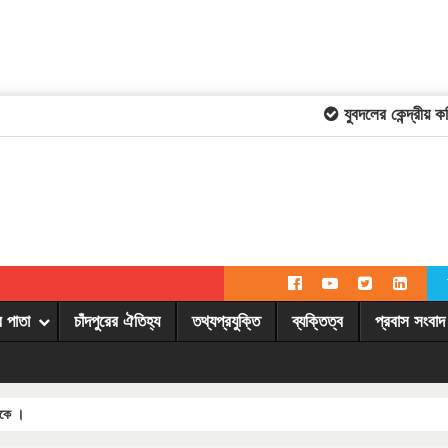
যুবদলের কেন্দ্রীয় কমিট
র পাতা
চাঁদপুরের ঐতিহ্য
তথ্যপ্রযুক্তি
ব্যক্তিত্ব
প্রবাস সংবাদ
াকে ।