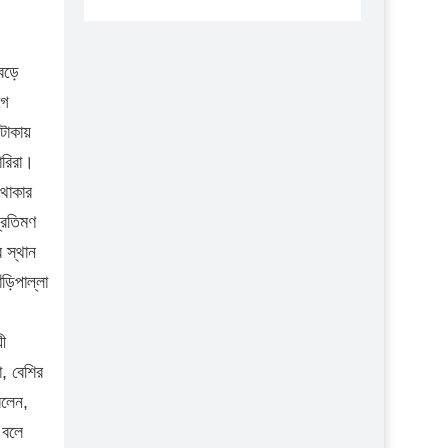
এবার লঞ্চের ভাড়া বাড়ল
১৭ থেকে ২১ শতাংশ বিদ্যুতের দাম বাড়ানোর
বেড়ে
প্রস্তাব পিডিবির
গে
১৬ মে চাঁদপুর ও ২৫ মে ফেনী সফরে যাবেন
 টাকায়
প্রধানমন্ত্রী
ারিরা।
উচ্চশিক্ষায় গৌরবময় অর্জন: পূর্ণ স্কলারশিপে
 থাকার
যুক্তরাষ্ট্রে পিএইচডি করছেন কুয়েটের কৃতি…
্রতিমণ
সারা দেশে বজ্রাঘাতে ১৪ জনের প্রাণহানি
 স্থান
ড়িপাল্লা
কঠোর হচ্ছে এসএসসি ও এইচএসসি পরীক্ষা
ফরিদগঞ্জে আগুনে পুড়লো ৬ ব্যবসা প্রতিষ্ঠান
ী
, বেশির
বলেন,
 বলে