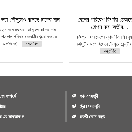
ভরা মৌসুমেও বাড়ছে চালের দাম
দেশের পরিবেশ বিপর্যয় ঠেকাত
রোপন করা অতীব…
 রায়হান আমনের ভরা মৌসুমেও চালের দাম
গতকাল শনিবার রাজধানীর খুচরা বাজারে
চাঁদপুর : সারাদেশের ন্যায় বিএনপির বৃ
একদিনেই...
বিস্তারিত
কর্মসূচীর অংশ হিসেবে চাঁদপুরে কেন্দ্রীয়
বিস্তারিত
ের সম্পর্কে
লঞ্চ সময়সূচী
িয়ার
ট্রেন সময়সূচী
পুর এর ডাক্তারগন
জরুরী ফোন নম্বর