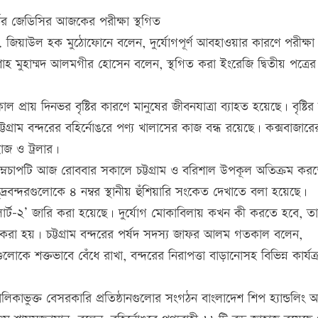
র্ডের জেডিসির আজকের পরীক্ষা স্থগিত
ু. জিয়াউল হক মুঠোফোনে বলেন, দুর্যোগপূর্ণ আবহাওয়ার কারণে পরীক্ষা 
রক শাহ মুহাম্মদ আলমগীর হোসেন বলেন, স্থগিত করা ইংরেজি দ্বিতীয় পত্রের 
্রায় দিনভর বৃষ্টির কারণে মানুষের জীবনযাত্রা ব্যাহত হয়েছে। বৃষ্টির দ
টগ্রাম বন্দরের বহির্নোঙরে পণ্য খালাসের কাজ বন্ধ রয়েছে। কক্সবাজারে
াজ ও ট্রলার।
নিম্নচাপটি আজ রোববার সকালে চট্টগ্রাম ও বরিশাল উপকূল অতিক্রম কর
রবন্দরগুলোকে ৪ নম্বর স্থানীয় হুঁশিয়ারি সংকেত দেখাতে বলা হয়েছে।
‘অ্যালার্ট-২’ জারি করা হয়েছে। দুর্যোগ মোকাবিলায় কখন কী করতে হবে, ত
রি করা হয়। চট্টগ্রাম বন্দরের পর্ষদ সদস্য জাফর আলম গতকাল বলেন,
লোকে শক্তভাবে বেঁধে রাখা, বন্দরের নিরাপত্তা বাড়ানোসহ বিভিন্ন কার্যক
লিকাভুক্ত বেসরকারি প্রতিষ্ঠানগুলোর সংগঠন বাংলাদেশ শিপ হ্যান্ডলিং অ্য