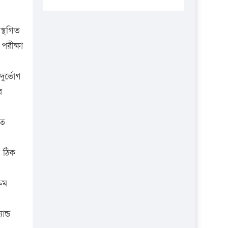
প্রতিষ্ঠানকে ৪০হাজার টাকা জরিমানা।
এবার লঞ্চের ভাড়া বাড়ল
স্থগিত
১৭ থেকে ২১ শতাংশ বিদ্যুতের দাম
পরীক্ষা
বাড়ানোর প্রস্তাব পিডিবির
১৬ মে চাঁদপুর ও ২৫ মে ফেনী সফরে
ুর্ভোগ
যাবেন প্রধানমন্ত্রী
র
উচ্চশিক্ষায় গৌরবময় অর্জন: পূর্ণ
স্কলারশিপে যুক্তরাষ্ট্রে পিএইচডি করছেন
তে
কুয়েটের কৃতি…
সারা দেশে বজ্রাঘাতে ১৪ জনের
া ঠিক
প্রাণহানি
্রম
কঠোর হচ্ছে এসএসসি ও এইচএসসি
পরীক্ষা
ান্ড
ফরিদগঞ্জে আগুনে পুড়লো ৬ ব্যবসা