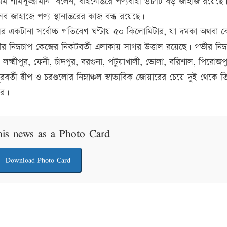
 শামসুজ্জামান বলেন, বহির্নোঙরে পণ্যবাহী ৬৮টি বড় জাহাজ রয়েছে
জাহাজে পণ্য স্থানান্তরের কাজ বন্ধ রয়েছে।
তাসের একটানা সর্বোচ্চ গতিবেগ ঘণ্টায় ৫০ কিলোমিটার, যা দমকা অথবা
র নিম্নচাপ কেন্দ্রের নিকটবর্তী এলাকায় সাগর উত্তাল রয়েছে। গভীর নিম্
 লক্ষ্মীপুর, ফেনী, চাঁদপুর, বরগুনা, পটুয়াখালী, ভোলা, বরিশাল, পিরোজপ
র্তী দ্বীপ ও চরগুলোর নিম্নাঞ্চল স্বাভাবিক জোয়ারের চেয়ে দুই থেকে ত
রে।
his news as a Photo Card
Download Photo Card