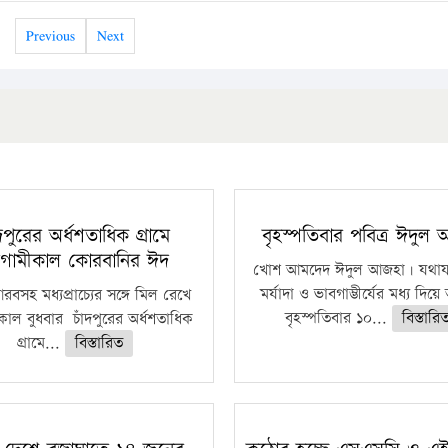
Previous
Next
ঁদপুরের অর্ধশতাধিক গ্রামে
বৃহস্পতিবার পবিত্র ঈদুল
গামীকাল কোরবানির ঈদ
খোশ আমদেদ ঈদুল আজহা। যথাযথ
মর্যাদা ও ভাবগাম্ভীর্যের মধ্য দিয়
বসহ মধ্যপ্রাচ্যের সঙ্গে মিল রেখে
বৃহস্পতিবার ১০...
বিস্তারি
াল বুধবার চাঁদপুরের অর্ধশতাধিক
গ্রামে...
বিস্তারিত