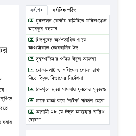
সর্বশেষ
সর্বাধিক পঠিত
যুবদলের কেন্দ্রীয় কমিটিতে ফরিদগঞ্জের
তারেকুর রহমান
চাঁদপুরের অর্ধশতাধিক গ্রামে
কের
আগামীকাল কোরবানির ঈদ
বৃহস্পতিবার পবিত্র ঈদুল আজহা
দোকানপাট ও শপিংমল খোলা রাখা
নিয়ে বিদ্যুৎ বিভাগের নির্দেশনা
র
চাঁদপুরে হত্যা মামলায় যুবকের মৃত্যুদণ্ড
হবে।
স্থগিত
মাকে হত্যা করে ‘নাটক’ সাজান ছেলে
য়েছে।
আগামী ২৮ মে ঈদুল আজহার তারিখ
ঘোষণা
রোববার
ভ্রাম্যমাণ আদালতে দুইটি প্রতিষ্ঠানকে