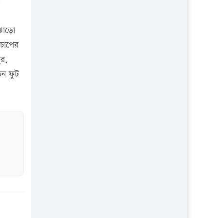
।
প্রতিষ্ঠান
 ঝোড়ো
নচাপের
ুর,
িন ফুট