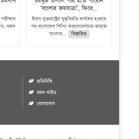
ইচএসসি
হরমুজ প্রণালি পার হতে পারেনি
‘বাংলার জয়যাত্রা’, ফিরে…
পরীক্ষার
ইরান-যুক্তরাষ্ট্রের যুদ্ধবিরতি কার্যকর হওয়ার
ফাঁস, নকল
পর বাংলাদেশ শিপিং করপোরেশনের জাহাজ
‘বাংলার...
বিস্তারিত
প্রতিনিধি
ভ্রমন গাইড
যোগাযোগ