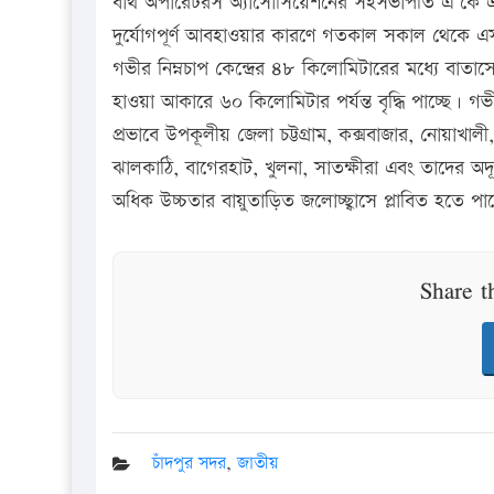
বার্থ অপারেটরস অ্যাসোসিয়েশনের সহসভাপতি এ কে এম
দুর্যোগপূর্ণ আবহাওয়ার কারণে গতকাল সকাল থেকে এসব 
গভীর নিম্নচাপ কেন্দ্রের ৪৮ কিলোমিটারের মধ্যে বা
হাওয়া আকারে ৬০ কিলোমিটার পর্যন্ত বৃদ্ধি পাচ্ছে। গভী
প্রভাবে উপকূলীয় জেলা চট্টগ্রাম, কক্সবাজার, নোয়াখালী,
ঝালকাঠি, বাগেরহাট, খুলনা, সাতক্ষীরা এবং তাদের অদূরব
অধিক উচ্চতার বায়ুতাড়িত জলোচ্ছ্বাসে প্লাবিত হতে পা
Share t
চাঁদপুর সদর
,
জাতীয়