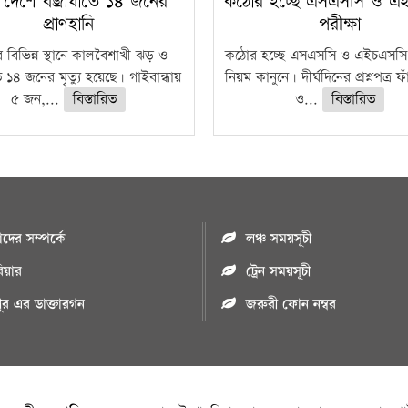
 দেশে বজ্রাঘাতে ১৪ জনের
কঠোর হচ্ছে এসএসসি ও এ
প্রাণহানি
পরীক্ষা
 বিভিন্ন স্থানে কালবৈশাখী ঝড় ও
কঠোর হচ্ছে এসএসসি ও এইচএসসি 
ে ১৪ জনের মৃত্যু হয়েছে। গাইবান্ধায়
নিয়ম কানুনে। দীর্ঘদিনের প্রশ্নপত্র 
৫ জন,...
বিস্তারিত
ও...
বিস্তারিত
ের সম্পর্কে
লঞ্চ সময়সূচী
রিয়ার
ট্রেন সময়সূচী
পুর এর ডাক্তারগন
জরুরী ফোন নম্বর