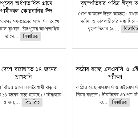
ঁদপুরের অর্ধশতাধিক গ্রামে
বৃহস্পতিবার পবিত্র ঈদুল
গামীকাল কোরবানির ঈদ
খোশ আমদেদ ঈদুল আজহা। যথাযথ
মর্যাদা ও ভাবগাম্ভীর্যের মধ্য দিয়
বসহ মধ্যপ্রাচ্যের সঙ্গে মিল রেখে
বৃহস্পতিবার ১০...
বিস্তারি
াল বুধবার চাঁদপুরের অর্ধশতাধিক
গ্রামে...
বিস্তারিত
 দেশে বজ্রাঘাতে ১৪ জনের
কঠোর হচ্ছে এসএসসি ও এ
প্রাণহানি
পরীক্ষা
 বিভিন্ন স্থানে কালবৈশাখী ঝড় ও
কঠোর হচ্ছে এসএসসি ও এইচএসসি 
ে ১৪ জনের মৃত্যু হয়েছে। গাইবান্ধায়
নিয়ম কানুনে। দীর্ঘদিনের প্রশ্নপত্র 
৫ জন,...
বিস্তারিত
ও...
বিস্তারিত