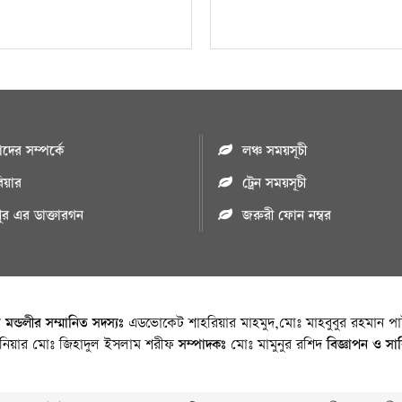
ের সম্পর্কে
লঞ্চ সময়সূচী
রিয়ার
ট্রেন সময়সূচী
পুর এর ডাক্তারগন
জরুরী ফোন নম্বর
া মন্ডলীর সম্মানিত সদস্যঃ
এডভোকেট শাহরিয়ার মাহমুদ,মোঃ মাহবুবুর রহমান পাট
জিনিয়ার মোঃ জিহাদুল ইসলাম শরীফ
সম্পাদকঃ
মোঃ মামুনুর রশিদ
বিজ্ঞাপন ও সা