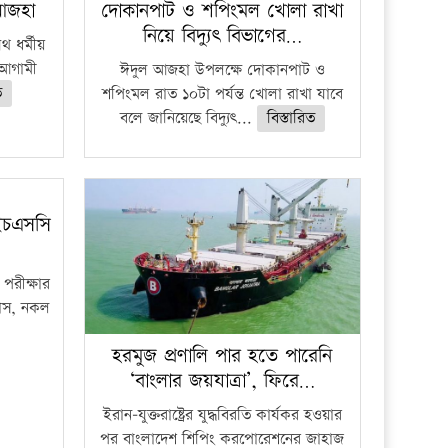
 আজহা
দোকানপাট ও শপিংমল খোলা রাখা
নিয়ে বিদ্যুৎ বিভাগের…
 ধর্মীয়
ে আগামী
ঈদুল আজহা উপলক্ষে দোকানপাট ও
ত
শপিংমল রাত ১০টা পর্যন্ত খোলা রাখা যাবে
বলে জানিয়েছে বিদ্যুৎ...
বিস্তারিত
ইচএসসি
পরীক্ষার
ফাঁস, নকল
হরমুজ প্রণালি পার হতে পারেনি
‘বাংলার জয়যাত্রা’, ফিরে…
ইরান-যুক্তরাষ্ট্রের যুদ্ধবিরতি কার্যকর হওয়ার
পর বাংলাদেশ শিপিং করপোরেশনের জাহাজ