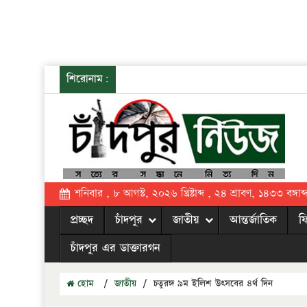
শিরোনাম:
শনিবার , ৮ আগস্ট, ২০২৬ খ্রিষ্টাব্দ , ২৪ শ্রাবণ, ১৪৩৩ বঙ্গাব্
প্রচ্ছদ
চাঁদপুর
জাতীয়
আন্তর্জাতিক
ফ
চাঁদপুর এর ডাক্তারগন
হোম
/
জাতীয়
/
চতুরঙ্গ ৯ম ইলিশ উৎসবের ৪র্থ দিন