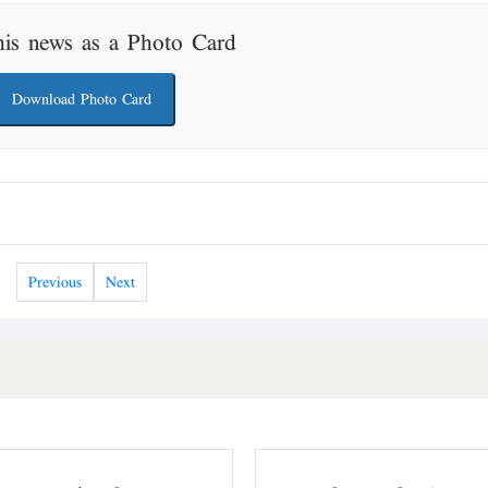
his news as a Photo Card
Download Photo Card
Previous
Next