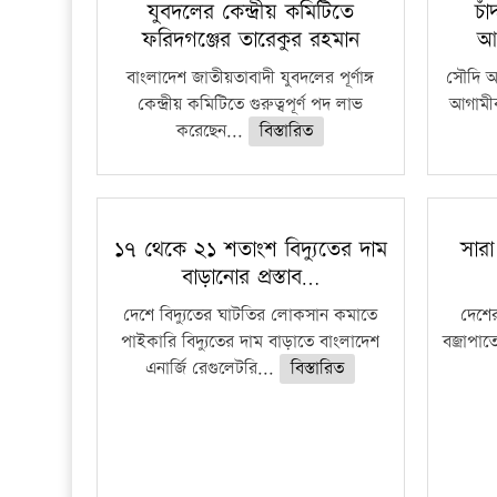
যুবদলের কেন্দ্রীয় কমিটিতে
চা
ফরিদগঞ্জের তারেকুর রহমান
আ
বাংলাদেশ জাতীয়তাবাদী যুবদলের পূর্ণাঙ্গ
সৌদি আর
কেন্দ্রীয় কমিটিতে গুরুত্বপূর্ণ পদ লাভ
আগামীক
করেছেন...
বিস্তারিত
১৭ থেকে ২১ শতাংশ বিদ্যুতের দাম
সারা
বাড়ানোর প্রস্তাব…
দেশে বিদ্যুতের ঘাটতির লোকসান কমাতে
দেশের
পাইকারি বিদ্যুতের দাম বাড়াতে বাংলাদেশ
বজ্রাপাত
এনার্জি রেগুলেটরি...
বিস্তারিত