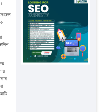
প্রতিষ্ঠানকে ৪০হাজার টাকা জরিমানা।
ে।
এবার লঞ্চের ভাড়া বাড়ল
 সোহেল
১৭ থেকে ২১ শতাংশ বিদ্যুতের দাম
িত
বাড়ানোর প্রস্তাব পিডিবির
১৬ মে চাঁদপুর ও ২৫ মে ফেনী সফরে
মা
যাবেন প্রধানমন্ত্রী
 ইলিশ
উচ্চশিক্ষায় গৌরবময় অর্জন: পূর্ণ
স্কলারশিপে যুক্তরাষ্ট্রে পিএইচডি করছেন
রতে
কুয়েটের কৃতি…
লায়
সারা দেশে বজ্রাঘাতে ১৪ জনের
রকার
প্রাণহানি
িলো।
কঠোর হচ্ছে এসএসসি ও এইচএসসি
 আমি
পরীক্ষা
ফরিদগঞ্জে আগুনে পুড়লো ৬ ব্যবসা