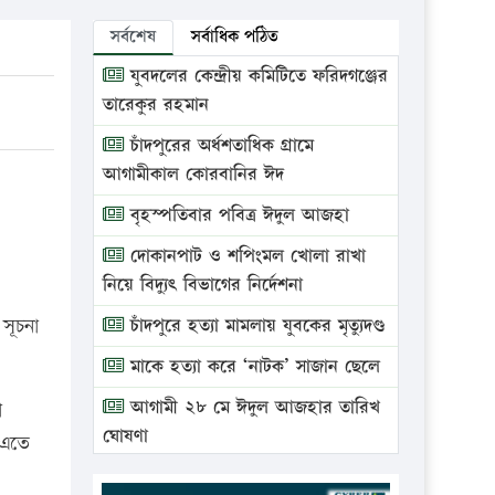
সর্বশেষ
সর্বাধিক পঠিত
যুবদলের কেন্দ্রীয় কমিটিতে ফরিদগঞ্জের
তারেকুর রহমান
চাঁদপুরের অর্ধশতাধিক গ্রামে
আগামীকাল কোরবানির ঈদ
বৃহস্পতিবার পবিত্র ঈদুল আজহা
দোকানপাট ও শপিংমল খোলা রাখা
নিয়ে বিদ্যুৎ বিভাগের নির্দেশনা
সূচনা
চাঁদপুরে হত্যা মামলায় যুবকের মৃত্যুদণ্ড
মাকে হত্যা করে ‘নাটক’ সাজান ছেলে
আগামী ২৮ মে ঈদুল আজহার তারিখ
া
ঘোষণা
 এতে
ভ্রাম্যমাণ আদালতে দুইটি প্রতিষ্ঠানকে