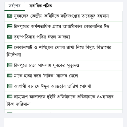
সর্বশেষ
সর্বাধিক পঠিত
যুবদলের কেন্দ্রীয় কমিটিতে ফরিদগঞ্জের তারেকুর রহমান
চাঁদপুরের অর্ধশতাধিক গ্রামে আগামীকাল কোরবানির ঈদ
বৃহস্পতিবার পবিত্র ঈদুল আজহা
দোকানপাট ও শপিংমল খোলা রাখা নিয়ে বিদ্যুৎ বিভাগের
নির্দেশনা
চাঁদপুরে হত্যা মামলায় যুবকের মৃত্যুদণ্ড
মাকে হত্যা করে ‘নাটক’ সাজান ছেলে
আগামী ২৮ মে ঈদুল আজহার তারিখ ঘোষণা
ভ্রাম্যমাণ আদালতে দুইটি প্রতিষ্ঠানকে প্রতিষ্ঠানকে ৪০হাজার
টাকা জরিমানা।
এবার লঞ্চের ভাড়া বাড়ল
১৭ থেকে ২১ শতাংশ বিদ্যুতের দাম বাড়ানোর প্রস্তাব পিডিবির