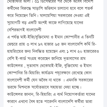
মোস্তাফার আলী। ৩১ ডিসেম্বরের পর থেকে অবৈধ বিদেশি
কর্মীদের বিরুদ্ধে সাড়াশি অভিযান চালানো হবে বলে শতর্ক
করে দিয়েছেন তিনি। মালয়েশিয়া সরকারের দেওয়া এই
সুযোগটি বড় একটি অংশই কাজে লাগিয়েছে যাদের
বেশিরভাগই বাংলাদেশী
এ পর্যন্ত মাই-ইজি/বুক্তিমেঘা ও ইমান কোম্পানীর এ তিনটি
ভেন্ডরে প্রায় ৩ লাখ ৯৭ হাজার ৬৫ জন বাংলাদেশি কর্মি রি-
হায়রিংয়ের জন্য নিবন্ধিত হয়েছেন এবং ১ লাখ ২০ হাজারেরও
বেশি ই-কার্ড সংগ্রহ করেছেন জানিয়ে দূতাবাসের শ্রম
কাউন্সেলর , দূতাবাস থেকেমাই-ইজি, বুক্তিমেঘা ও ইমান
কোম্পানির রি-হিয়ারিং কার্যক্রম পযৃবেক্ষনে রেখেছে কোন
বাংলাদেশী কর্মী যেন অবৈধ না থাকে । এমনকি সরকারের
তরফে মিশনকে সর্বোতভাবে সহায়তা দেয়া হচ্ছে।
কাউন্সেলর জানান, রি-হিয়ারিং এ ব্যর্থ নিয়োগকর্তারা যাদের
কারনে এখনো বৈধ হতে পারেননি বাংলাদেশি কর্মীরা তারা