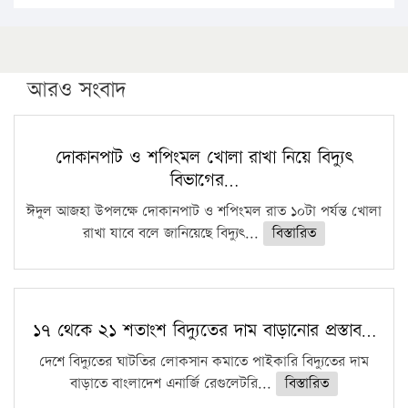
১৬ মে চাঁদপুর ও ২৫ মে ফেনী সফরে যাবেন প্রধানমন্ত্রী
উচ্চশিক্ষায় গৌরবময় অর্জন: পূর্ণ স্কলারশিপে যুক্তরাষ্ট্রে
পিএইচডি করছেন কুয়েটের কৃতি…
আরও সংবাদ
সারা দেশে বজ্রাঘাতে ১৪ জনের প্রাণহানি
কঠোর হচ্ছে এসএসসি ও এইচএসসি পরীক্ষা
দোকানপাট ও শপিংমল খোলা রাখা নিয়ে বিদ্যুৎ
বিভাগের…
ফরিদগঞ্জে আগুনে পুড়লো ৬ ব্যবসা প্রতিষ্ঠান
ঈদুল আজহা উপলক্ষে দোকানপাট ও শপিংমল রাত ১০টা পর্যন্ত খোলা
রাখা যাবে বলে জানিয়েছে বিদ্যুৎ...
বিস্তারিত
১৭ থেকে ২১ শতাংশ বিদ্যুতের দাম বাড়ানোর প্রস্তাব…
দেশে বিদ্যুতের ঘাটতির লোকসান কমাতে পাইকারি বিদ্যুতের দাম
বাড়াতে বাংলাদেশ এনার্জি রেগুলেটরি...
বিস্তারিত