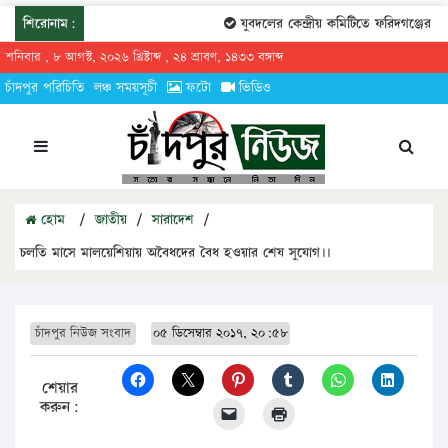
শিরোনাম:
যুবদলের কেন্দ্রীয় কমিটিতে ফরিদগঞ্জের তারে
শনিবার , ৮ আগস্ট, ২০২৬ খ্রিষ্টাব্দ , ২৪ শ্রাবণ, ১৪৩৩ বঙ্গাব্দ
চাঁদপুর পরিচিতি
লঞ্চ সময়সূচী
ফটো
ভিডিও
হোম
/
জাতীয়
/
সারাদেশ
/
চলতি মাসে মালয়েশিয়ায় অবৈধদের বৈধ হওয়ার শেষ সুযোগ।।
চাঁদপুর নিউজ সংবাদ
০৫ ডিসেম্বার ২০১৭, ২০:৫৮
শেয়ার
করুন: