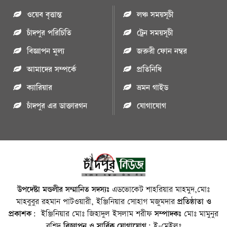
ওয়েব বৃত্তান্ত
লঞ্চ সময়সূচী
চাঁদপুর পরিচিতি
ট্রেন সময়সূচী
বিজ্ঞাপন মুল্য
জরুরী ফোন নম্বর
আমাদের সম্পর্কে
প্রতিনিধি
ক্যারিয়ার
ভ্রমন গাইড
চাঁদপুর এর ডাক্তারগন
যোগাযোগ
উপদেষ্টা মন্ডলীর সম্মানিত সদস্যঃ
এডভোকেট শাহরিয়ার মাহমুদ,মোঃ
মাহবুবুর রহমান পাটওয়ারী, ইঞ্জিনিয়ার সোহাগ মজুমদার
প্রতিষ্ঠাতা ও
প্রকাশক:
ইঞ্জিনিয়ার মোঃ জিহাদুল ইসলাম শরীফ
সম্পাদকঃ
মোঃ মামুনুর
রশিদ
বিজ্ঞাপন ও সার্বিক যোগাযোগ:
ই-মেইলঃ