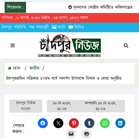
শিরোনাম:
যুবদলের কেন্দ্রীয় কমিটিতে ফরিদগঞ্জের তারে
শনিবার , ৮ আগস্ট, ২০২৬ খ্রিষ্টাব্দ , ২৪ শ্রাবণ, ১৪৩৩ বঙ্গাব্দ
চাঁদপুর পরিচিতি
লঞ্চ সময়সূচী
ফটো
ভিডিও
হোম
/
জাতীয়
/
চাঁদপুরজমিন পত্রিকার ১৭তম বর্ষে পদার্পণ উপলক্ষে মিলাদ ও দোয়া অনুষ্ঠিত
চাঁদপুর নিউজ
১৩ মে ২০১৭,
আপডেটঃ
১৩ মে ২০১৭,
সংবাদ
২১:০৫
২১:০৬
শেয়ার
করুন: