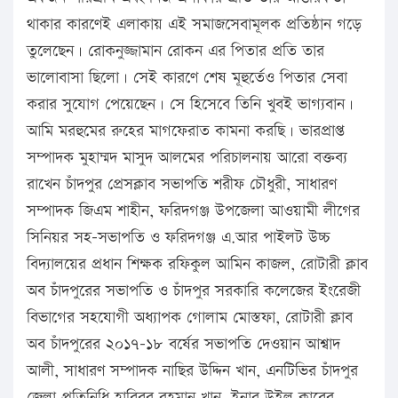
থাকার কারণেই এলাকায় এই সমাজসেবামূলক প্রতিষ্ঠান গড়ে
তুলেছেন। রোকনুজ্জামান রোকন এর পিতার প্রতি তার
ভালোবাসা ছিলো। সেই কারণে শেষ মূহুর্তেও পিতার সেবা
করার সুযোগ পেয়েছেন। সে হিসেবে তিনি খুবই ভাগ্যবান।
আমি মরহুমের রুহের মাগফেরাত কামনা করছি। ভারপ্রাপ্ত
সম্পাদক মুহাম্মদ মাসুদ আলমের পরিচালনায় আরো বক্তব্য
রাখেন চাঁদপুর প্রেসক্লাব সভাপতি শরীফ চৌধুরী, সাধারণ
সম্পাদক জিএম শাহীন, ফরিদগঞ্জ উপজেলা আওয়ামী লীগের
সিনিয়র সহ-সভাপতি ও ফরিদগঞ্জ এ.আর পাইলট উচ্চ
বিদ্যালয়ের প্রধান শিক্ষক রফিকুল আমিন কাজল, রোটারী ক্লাব
অব চাঁদপুরের সভাপতি ও চাঁদপুর সরকারি কলেজের ইংরেজী
বিভাগের সহযোগী অধ্যাপক গোলাম মোস্তফা, রোটারী ক্লাব
অব চাঁদপুরের ২০১৭-১৮ বর্ষের সভাপতি দেওয়ান আশ্বাদ
আলী, সাধারণ সম্পাদক নাছির উদ্দিন খান, এনটিভির চাঁদপুর
জেলা প্রতিনিধি হাবিবুর রহমান খান, ইনার উইল ক্লাবের