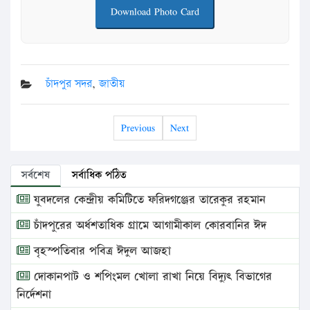
Download Photo Card
চাঁদপুর সদর
,
জাতীয়
Previous
Next
সর্বশেষ
সর্বাধিক পঠিত
যুবদলের কেন্দ্রীয় কমিটিতে ফরিদগঞ্জের তারেকুর রহমান
চাঁদপুরের অর্ধশতাধিক গ্রামে আগামীকাল কোরবানির ঈদ
বৃহস্পতিবার পবিত্র ঈদুল আজহা
দোকানপাট ও শপিংমল খোলা রাখা নিয়ে বিদ্যুৎ বিভাগের
নির্দেশনা