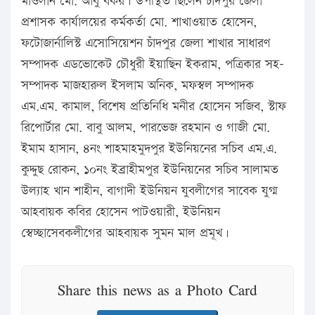
মাওলান মো. আবু বকর। উপস্থিত ছিলেন চাঁদপুর জেলা
প্রশাসক কার্যালয়ের কর্মকর্তা মো. শাখাওয়াত হোসেন,
ফটোজার্নালিস্ট এসোসিয়েশন চাঁদপুর জেলা শাখার সাধারণ
সম্পাদক এডভোকেট চৌধুরী ইয়াছিন ইকরাম, পত্রিকার সহ-
সম্পাদক মাজহারুল ইসলাম অনিক, মফস্বল সম্পাদক
এম.এম. কামাল, বিশেষ প্রতিনিধি মনীর হোসেন সজিব, স্টাফ
রিপোর্টার মো. বাবু আলম, পারভেজ রহমান ও গাজী মো.
ইমাম হাসান, ৪নং শাহমাহমুদপুর ইউনিয়নের সচিব এম.এ.
কুদ্দুছ রোকন, ১০নং ইব্রাহীমপুর ইউনিয়নের সচিব সালামত
উল্যাহ খান শাহীন, বাগাদী ইউনিয়ন যুবলীগের সাবেক যুগ্ম
আহবায়ক কবির হোসেন পাটওয়ারী, ইউনিয়ন
স্বেচ্ছাসেবকলীগের আহবায়ক সুমন মাল প্রমূখ।
Share this news as a Photo Card