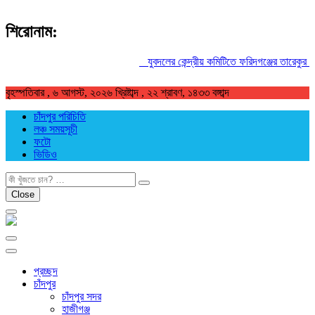
শিরোনাম:
যুবদলের কেন্দ্রীয় কমিটিতে ফরিদগঞ্জের তারেকুর রহম
বৃহস্পতিবার , ৬ আগস্ট, ২০২৬ খ্রিষ্টাব্দ , ২২ শ্রাবণ, ১৪৩৩ বঙ্গাব্দ
চাঁদপুর পরিচিতি
লঞ্চ সময়সূচী
ফটো
ভিডিও
খুজুন
Close
প্রচ্ছদ
চাঁদপুর
চাঁদপুর সদর
হাজীগঞ্জ