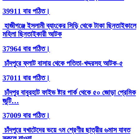
39911 বার পঠিত।
হাজীগঞ্জে ইসলামী ব্যাংকের সিড়ি থেকে টাকা ছিনতাইকালে
মহিলা ছিনতাইকারী আটক
37964 বার পঠিত।
চাঁদপুরে ফ্লাট বাসায় থেকে পতিতা-খদ্দরসহ আটক-৫
37011 বার পঠিত।
চাঁদপুর বাবুরহাট ফাইভ ষ্টার পার্ক থেকে ৫০ জোড়া প্রেমিক
জুটি…
37009 বার পঠিত।
চাঁদপুরে বখাটেদের ভয়ে ৭ম শ্রেণীর ছাত্রীর ৬মাস যাবত
স্কুলে যাওয়া…