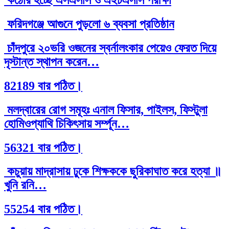
কঠোর হচ্ছে এসএসসি ও এইচএসসি পরীক্ষা
ফরিদগঞ্জে আগুনে পুড়লো ৬ ব্যবসা প্রতিষ্ঠান
চাঁদপুরে ২০ভরি ওজনের স্বর্নালংকার পেয়েও ফেরত দিয়ে
দৃস্টান্ত স্থাপন করেন…
82189 বার পঠিত।
মলদ্বারের রোগ সমূহঃ এনাল ফিসার, পাইলস, ফিস্টুলা
হোমিওপ্যাথি চিকিৎসায় সর্ম্পূন…
56321 বার পঠিত।
কচুয়ায় মাদ্রাসায় ঢুকে শিক্ষককে ছুরিকাঘাত করে হত্যা ॥
খুনি রনি…
55254 বার পঠিত।