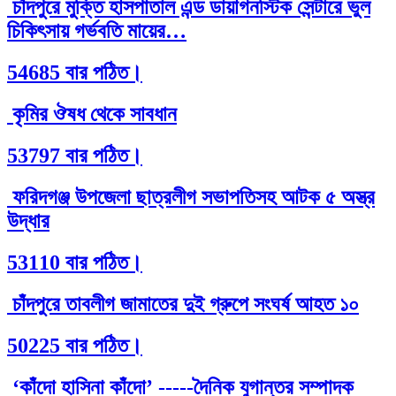
চাঁদপুরে মুক্তি হাসপাতাল এন্ড ডায়াগনস্টিক সেন্টারে ভুল
চিকিৎসায় গর্ভবতি মায়ের…
54685 বার পঠিত।
কৃমির ঔষধ থেকে সাবধান
53797 বার পঠিত।
ফরিদগঞ্জ উপজেলা ছাত্রলীগ সভাপতিসহ আটক ৫ অস্ত্র
উদ্ধার
53110 বার পঠিত।
চাঁদপুরে তাবলীগ জামাতের দুই গ্রুপে সংঘর্ষ আহত ১০
50225 বার পঠিত।
‘কাঁদো হাসিনা কাঁদো’ -----দৈনিক যুগান্তর সম্পাদক