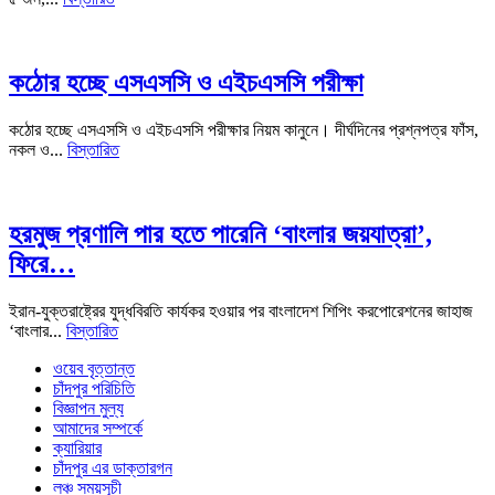
কঠোর হচ্ছে এসএসসি ও এইচএসসি পরীক্ষা
কঠোর হচ্ছে এসএসসি ও এইচএসসি পরীক্ষার নিয়ম কানুনে। দীর্ঘদিনের প্রশ্নপত্র ফাঁস,
নকল ও...
বিস্তারিত
হরমুজ প্রণালি পার হতে পারেনি ‘বাংলার জয়যাত্রা’,
ফিরে…
ইরান-যুক্তরাষ্ট্রের যুদ্ধবিরতি কার্যকর হওয়ার পর বাংলাদেশ শিপিং করপোরেশনের জাহাজ
‘বাংলার...
বিস্তারিত
ওয়েব বৃত্তান্ত
চাঁদপুর পরিচিতি
বিজ্ঞাপন মুল্য
আমাদের সম্পর্কে
ক্যারিয়ার
চাঁদপুর এর ডাক্তারগন
লঞ্চ সময়সূচী