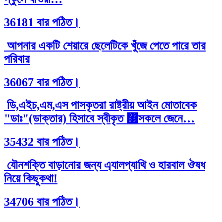
36181 বার পঠিত।
আপনার একটি শেয়ারে ছেলেটিকে খুঁজে পেতে পারে তার
পরিবার
36067 বার পঠিত।
ডি,এইচ,এম,এস পাসকৃতরা রাষ্ট্রীয় আইন মোতাবেক
"ডাঃ"(ডাক্তার) হিসাবে স্বীকৃত ঳সকলে জেনে…
35432 বার পঠিত।
যৌনশক্তি বাড়ানোর জন্য এ্যালপ্যাথি ও হারবাল ঔষধ
নিয়ে কিছুকথা!
34706 বার পঠিত।