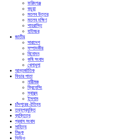
ফরিদগঞ্জ
কচুয়া
মতলব উত্তর
মতলব দক্ষিণ
শাহরাস্তি
হাইমচর
জাতীয়
সারাদেশ
সম্পাদকীয়
বিনোদন
কৃষি সংবাদ
খেলাধুলা
আন্তর্জাতিক
ফিচার পাতা
নারীমঞ্চ
ফ্রিলেন্সিং
স্বাস্থ্য
ইসলাম
চাঁদপুরের ঐতিহ্য
তথ্যপ্রযুক্তি
ব্যক্তিত্ব
প্রবাস সংবাদ
সাহিত্য
লিঙ্ক
ভিডিও