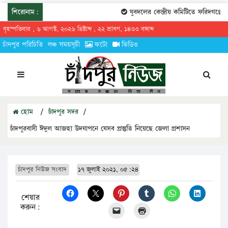
শিরোনাম:
যুবদলের কেন্দ্রীয় কমিটিতে ফরিদগঞ্জের ত
বৃহস্পতিবার , ৬ আগস্ট, ২০২৬ খ্রিষ্টাব্দ , ২২ শ্রাবণ, ১৪৩৩ বঙ্গাব্দ
চাঁদপুর পরিচিতি
লঞ্চ সময়সূচী
ফটো
ভিডিও
হোম
/
চাঁদপুর সদর
/
চাঁদপুরবাসী ঈদুল আজহা উদযাপনে যেসব প্রস্তুতি নিয়েছে জেলা প্রশাসন
চাঁদপুর নিউজ সংবাদ
১৭ জুলাই ২০২১, ০৫:২৪
শেয়ার
করুন: