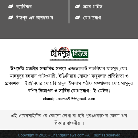
ক্যারিয়ার
ভ্রমন গাইড
চাঁদপুর এর ডাক্তারগন
যোগাযোগ
উপদেষ্টা মন্ডলীর সম্মানিত সদস্যঃ
এডভোকেট শাহরিয়ার মাহমুদ,মোঃ
মাহবুবুর রহমান পাটওয়ারী, ইঞ্জিনিয়ার সোহাগ মজুমদার
প্রতিষ্ঠাতা ও
প্রকাশক:
ইঞ্জিনিয়ার মোঃ জিহাদুল ইসলাম শরীফ
সম্পাদকঃ
মোঃ মামুনুর
রশিদ
বিজ্ঞাপন ও সার্বিক যোগাযোগ:
ই-মেইলঃ
chandpurnews99@gmail.com
এই ওয়েবসাইটের যে কোনো লেখা বা ছবি পুনঃপ্রকাশের ক্ষেত্রে ঋন
স্বীকার বাঞ্চনীয় ।
Copyright © 2026 • Chandpurnews.com • All Rights Reserved