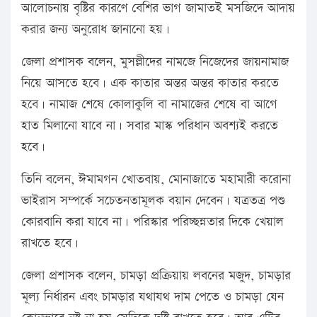
আলোচনায় বৃষ্টির কারণে বেশির ভাগ জামাতই মসজিদে আদায়
করার জন্য অনুরোধ জানানো হয়।
জেলা প্রশাসক বলেন, মুসল্লীদের নামজে নিজেদের জায়নামাজ
নিয়ে আসতে হবে। এক কাতার অন্তর অন্তর কাতার করতে
হবে। নামাজ শেষে কোলাকুলি বা নামাজের শেষে বা আগে
হাত মিলানো যাবে না। সবার মাস্ক পরিধান অবশ্যই করতে
হবে।
তিনি বলেন, ঈমামগন খোতবায়, মোনাজাতে মহামারী করোনা
ভাইরাস সম্পর্কে সচেতনতামূলক বয়ান দেবেন। যত্রতত্র পশু
কোরবানি করা যাবে না। পরিস্কার পরিচ্ছন্নতার দিকে খেয়াল
রাখতে হবে।
জেলা প্রশাসক বলেন, চামড়া প্রক্রিয়ায় লবনের মজুদ, চামড়ার
মূল্য নির্ধারন এবং চামড়ার যথাযথ দাম পেতে ও চামড়া যেন