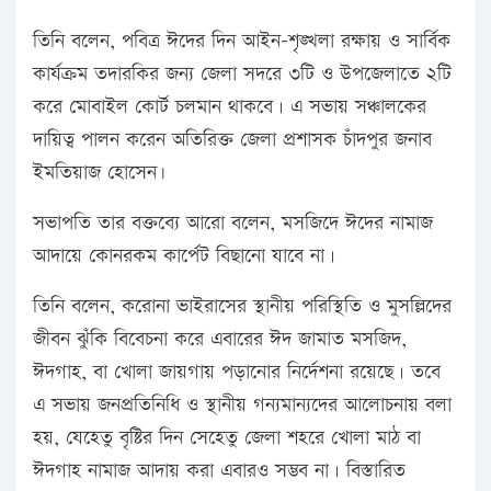
তিনি বলেন, পবিত্র ঈদের দিন আইন-শৃঙ্খলা রক্ষায় ও সার্বিক
কার্যক্রম তদারকির জন্য জেলা সদরে ৩টি ও উপজেলাতে ২টি
করে মোবাইল কোর্ট চলমান থাকবে। এ সভায় সঞ্চালকের
দায়িত্ব পালন করেন অতিরিক্ত জেলা প্রশাসক চাঁদপুর জনাব
ইমতিয়াজ হোসেন৷
সভাপতি তার বক্তব্যে আরো বলেন, মসজিদে ঈদের নামাজ
আদায়ে কোনরকম কার্পেট বিছানো যাবে না।
তিনি বলেন, করোনা ভাইরাসের স্থানীয় পরিস্থিতি ও মুসল্লিদের
জীবন ঝুঁকি বিবেচনা করে এবারের ঈদ জামাত মসজিদ,
ঈদগাহ, বা খোলা জায়গায় পড়ানোর নির্দেশনা রয়েছে। তবে
এ সভায় জনপ্রতিনিধি ও স্থানীয় গন্যমান্যদের আলোচনায় বলা
হয়, যেহেতু বৃষ্টির দিন সেহেতু জেলা শহরে খোলা মাঠ বা
ঈদগাহ নামাজ আদায় করা এবারও সম্ভব না। বিস্তারিত