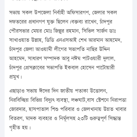
সভায় সকল উপজেলা নির্বাহী অফিসারগণ, জেলার সকল
দফতরের প্রধানগণ যুক্ত ছিলেন।বক্তব্য রাখেন, চাঁদপুর
পৌরসভার মেয়র মোঃ জিল্লুর রহমান, সিভিল সার্জন ডাঃ
সাখাওয়াত উল্লাহ, ডিডি এনএসআই শেখ আরমান আহমেদ,
চাঁদপুর জেলা আওয়ামী লীগের সভাপতি নাছির উদ্দিন
আহমেদ, সাধারণ সম্পাদক আবু নঈম পাটওয়ারী দুলাল,
চাঁদপুর প্রেসক্লাবের সভাপতি ইকবাল হোসেন পাটোয়ারী
প্রমুখ।
এছাড়াও সভায় ঈদের দিন জাতীয় পতাকা উত্তোলন,
নিরবিচ্ছিন্ন বিভিন্ন বিদ্যুৎ ব্যবস্থা, লঞ্চঘাট,বাস স্টেশনে নিরাপত্তা
জোরদার, হাসপাতাল শিশু পরিবার ও জেলখানায় উন্নত খাবার
বিতরণ, মাদক ব্যবহার ও নির্মূলসহ ২৩টি গুরুত্বপূর্ণ সিদ্ধান্ত
গৃহীত হয়।