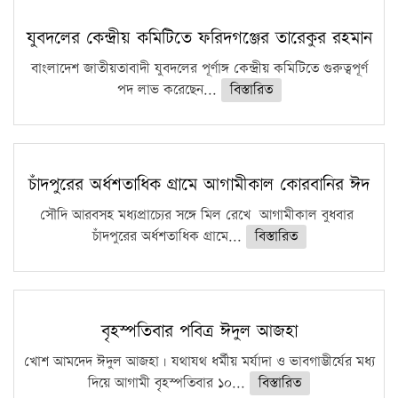
সারা দেশে বজ্রাঘাতে ১৪ জনের প্রাণহানি
কঠোর হচ্ছে এসএসসি ও এইচএসসি পরীক্ষা
যুবদলের কেন্দ্রীয় কমিটিতে ফরিদগঞ্জের তারেকুর রহমান
ফরিদগঞ্জে আগুনে পুড়লো ৬ ব্যবসা প্রতিষ্ঠান
বাংলাদেশ জাতীয়তাবাদী যুবদলের পূর্ণাঙ্গ কেন্দ্রীয় কমিটিতে গুরুত্বপূর্ণ
পদ লাভ করেছেন...
বিস্তারিত
চাঁদপুরের অর্ধশতাধিক গ্রামে আগামীকাল কোরবানির ঈদ
সৌদি আরবসহ মধ্যপ্রাচ্যের সঙ্গে মিল রেখে আগামীকাল বুধবার
চাঁদপুরের অর্ধশতাধিক গ্রামে...
বিস্তারিত
বৃহস্পতিবার পবিত্র ঈদুল আজহা
খোশ আমদেদ ঈদুল আজহা। যথাযথ ধর্মীয় মর্যাদা ও ভাবগাম্ভীর্যের মধ্য
দিয়ে আগামী বৃহস্পতিবার ১০...
বিস্তারিত