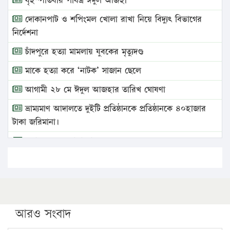
বৃহস্পতিবার পবিত্র ঈদুল আজহা
দোকানপাট ও শপিংমল খোলা রাখা নিয়ে বিদ্যুৎ বিভাগের
নির্দেশনা
চাঁদপুরে হত্যা মামলায় যুবকের মৃত্যুদণ্ড
মাকে হত্যা করে ‘নাটক’ সাজান ছেলে
আগামী ২৮ মে ঈদুল আজহার তারিখ ঘোষণা
ভ্রাম্যমাণ আদালতে দুইটি প্রতিষ্ঠানকে প্রতিষ্ঠানকে ৪০হাজার
টাকা জরিমানা।
এবার লঞ্চের ভাড়া বাড়ল
১৭ থেকে ২১ শতাংশ বিদ্যুতের দাম বাড়ানোর প্রস্তাব পিডিবির
১৬ মে চাঁদপুর ও ২৫ মে ফেনী সফরে যাবেন প্রধানমন্ত্রী
উচ্চশিক্ষায় গৌরবময় অর্জন: পূর্ণ স্কলারশিপে যুক্তরাষ্ট্রে
পিএইচডি করছেন কুয়েটের কৃতি…
আরও সংবাদ