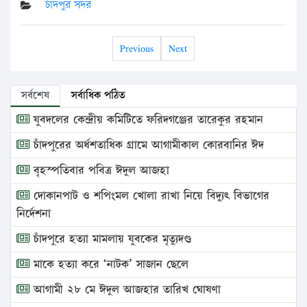
চাঁদপুর সদর
Previous
Next
সর্বশেষ
সর্বাধিক পঠিত
যুবদলের কেন্দ্রীয় কমিটিতে ফরিদগঞ্জের তারেকুর রহমান
চাঁদপুরের অর্ধশতাধিক গ্রামে আগামীকাল কোরবানির ঈদ
বৃহস্পতিবার পবিত্র ঈদুল আজহা
দোকানপাট ও শপিংমল খোলা রাখা নিয়ে বিদ্যুৎ বিভাগের
নির্দেশনা
চাঁদপুরে হত্যা মামলায় যুবকের মৃত্যুদণ্ড
মাকে হত্যা করে ‘নাটক’ সাজান ছেলে
আগামী ২৮ মে ঈদুল আজহার তারিখ ঘোষণা