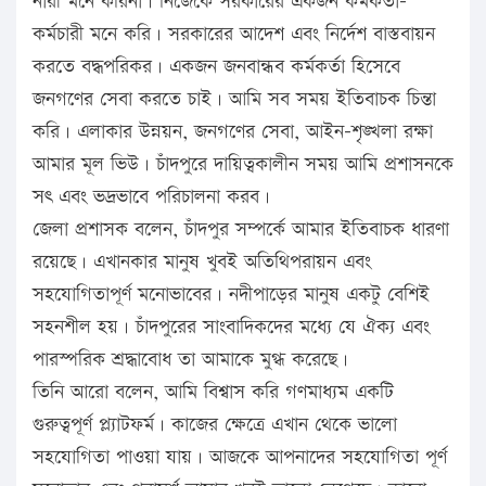
নারী মনে করিনা। নিজেকে সরকারের একজন কর্মকর্তা-
কর্মচারী মনে করি। সরকারের আদেশ এবং নির্দেশ বাস্তবায়ন
করতে বদ্ধপরিকর। একজন জনবান্ধব কর্মকর্তা হিসেবে
জনগণের সেবা করতে চাই। আমি সব সময় ইতিবাচক চিন্তা
করি। এলাকার উন্নয়ন, জনগণের সেবা, আইন-শৃঙ্খলা রক্ষা
আমার মূল ভিউ। চাঁদপুরে দায়িত্বকালীন সময় আমি প্রশাসনকে
সৎ এবং ভদ্রভাবে পরিচালনা করব।
জেলা প্রশাসক বলেন, চাঁদপুর সম্পর্কে আমার ইতিবাচক ধারণা
রয়েছে। এখানকার মানুষ খুবই অতিথিপরায়ন এবং
সহযোগিতাপূর্ণ মনোভাবের। নদীপাড়ের মানুষ একটু বেশিই
সহনশীল হয়। চাঁদপুরের সাংবাদিকদের মধ্যে যে ঐক্য এবং
পারস্পরিক শ্রদ্ধাবোধ তা আমাকে মুগ্ধ করেছে।
তিনি আরো বলেন, আমি বিশ্বাস করি গণমাধ্যম একটি
গুরুত্বপূর্ণ প্ল্যাটফর্ম। কাজের ক্ষেত্রে এখান থেকে ভালো
সহযোগিতা পাওয়া যায়। আজকে আপনাদের সহযোগিতা পূর্ণ