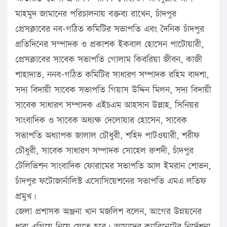
মাহমুদ জামানের পরিচালনায় বক্তব্য রাখেন, চাঁদপুর
প্রেসক্লাবের নব-গঠিত কমিটির সভাপতি এবং দৈনিক চাঁদপুর
প্রতিদিনের সম্পাদক ও প্রকাশক ইকবাল হোসেন পাটোয়ারী,
প্রেসক্লাবের সাবেক সভাপতি গোলাম কিবরিয়া জীবন, কাজী
শাহাদাত, ননব-গঠিত কমিটির সাধারণ সম্পাদক রহিম বাদশা,
সদ্য বিদায়ী সাবেক সভাপতি গিয়াস উদ্দিন মিলন, সদ্য বিদায়ী
সাবেক সাধারণ সম্পাদক এইচএম আহসান উল্লাহ, সিনিয়র
সাংবাদিক ও সাবেক অধ্যক্ষ দেলোয়ার হোসেন, সাবেক
সভাপতি অধ্যাপক জালাল চৌধুরী, শহিদ পাটওয়ারী, শরীফ
চৌধুরী, সাবেক সাধারণ সম্পাদক সোহেল রুশদী, চাঁদপুর
টেলিভিশন সাংবাদিক ফোরামের সভাপতি আল ইমরান শোভন,
চাঁদপুর ফটোজার্নালিস্ট এসোসিয়েশনের সভাপতি এমএ লতিফ
প্রমুখ।
জেলা প্রশাসক অঞ্জনা খান মজলিশ বলেন, আগের উন্নয়নের
ধারা এগিয়ে নিয়ে যেতে হবে। আমাদের ক্যাবিনেটের নির্দেশনা