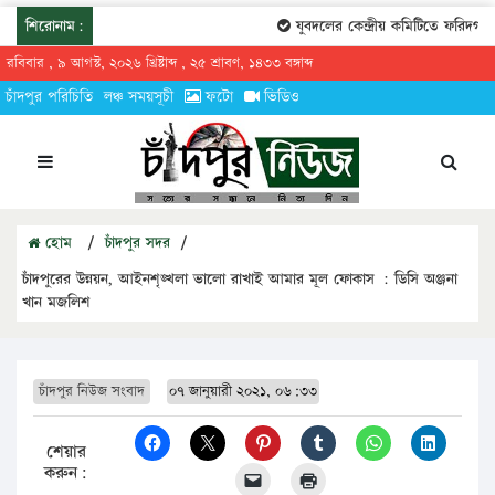
শিরোনাম:
যুবদলের কেন্দ্রীয় কমিটিতে ফরিদগঞ্জের
রবিবার , ৯ আগস্ট, ২০২৬ খ্রিষ্টাব্দ , ২৫ শ্রাবণ, ১৪৩৩ বঙ্গাব্দ
চাঁদপুর পরিচিতি
লঞ্চ সময়সূচী
ফটো
ভিডিও
হোম
/
চাঁদপুর সদর
/
চাঁদপুরের উন্নয়ন, আইনশৃঙ্খলা ভালো রাখাই আমার মূল ফোকাস : ডিসি অঞ্জনা
খান মজলিশ
চাঁদপুর নিউজ সংবাদ
০৭ জানুয়ারী ২০২১, ০৬:৩৩
শেয়ার
করুন: