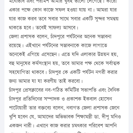
মনোভাব এবং পরামর্শ আমার খুবই ভালো লেগেছে। কারো
একার পক্ষে কোন কাজে সফল হওয়া যায় না। আমরা যার
যার কাজ করব তবে সবার সাথে সবার একটি সুন্দর সমন্বয়
থাকতে হবে। তবেই সাফল্য আসবে।
জেলা প্রশাসক বলেন, চাঁদপুরে পর্যটনের অনেক সম্ভাবনা
রয়েছে। এইখানে পর্যটনের সম্ভাবনাকে কাজে লাগাতে
অনেকেই এগিয়ে এসেছেন। এতে যদি এলাকার উন্নয়ন হয়,
বহু মানুষের কর্মসংস্থান হয়, তবে আমার পক্ষ থেকে সর্বাত্মক
সহযোগিতা থাকবে। চাঁদপুর কে একটি পর্যটন নগরী করার
জন্য আমার যা যা করণীয় তাই করবো।
চাঁদপুর প্রেসক্লাবের নব-গঠিত কমিটির সভাপতি এবং দৈনিক
চাঁদপুর প্রতিদিনের সম্পাদক ও প্রকাশক ইকবাল হোসেন
পাটোয়ারী তার বক্তব্যে বলেন, নবাগত জেলা প্রশাসক জেনে
খুশি হবেন যে, আমাদের অভিভাবক শিক্ষামন্ত্রী ডা. দীপু মনিও
একজন নারী। এখানে কাজ করার চমৎকার পরিবেশ আপনি