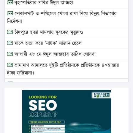
বৃহস্পতিবার পবিত্র ঈদুল আজহা
দোকানপাট ও শপিংমল খোলা রাখা নিয়ে বিদ্যুৎ বিভাগের
নির্দেশনা
চাঁদপুরে হত্যা মামলায় যুবকের মৃত্যুদণ্ড
মাকে হত্যা করে ‘নাটক’ সাজান ছেলে
আগামী ২৮ মে ঈদুল আজহার তারিখ ঘোষণা
ভ্রাম্যমাণ আদালতে দুইটি প্রতিষ্ঠানকে প্রতিষ্ঠানকে ৪০হাজার
টাকা জরিমানা।
এবার লঞ্চের ভাড়া বাড়ল
১৭ থেকে ২১ শতাংশ বিদ্যুতের দাম বাড়ানোর প্রস্তাব পিডিবির
১৬ মে চাঁদপুর ও ২৫ মে ফেনী সফরে যাবেন প্রধানমন্ত্রী
উচ্চশিক্ষায় গৌরবময় অর্জন: পূর্ণ স্কলারশিপে যুক্তরাষ্ট্রে
পিএইচডি করছেন কুয়েটের কৃতি…