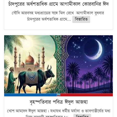
চাঁদপুরের অর্ধশতাধিক গ্রামে আগামীকাল কোরবানির ঈদ
সৌদি আরবসহ মধ্যপ্রাচ্যের সঙ্গে মিল রেখে আগামীকাল বুধবার
চাঁদপুরের অর্ধশতাধিক গ্রামে...
বিস্তারিত
বৃহস্পতিবার পবিত্র ঈদুল আজহা
খোশ আমদেদ ঈদুল আজহা। যথাযথ ধর্মীয় মর্যাদা ও ভাবগাম্ভীর্যের মধ্য