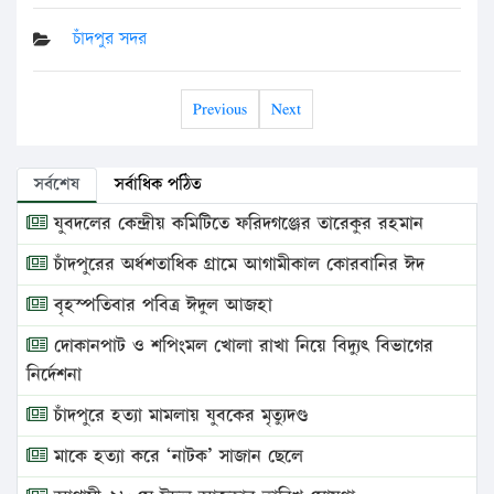
চাঁদপুর সদর
Previous
Next
সর্বশেষ
সর্বাধিক পঠিত
যুবদলের কেন্দ্রীয় কমিটিতে ফরিদগঞ্জের তারেকুর রহমান
চাঁদপুরের অর্ধশতাধিক গ্রামে আগামীকাল কোরবানির ঈদ
বৃহস্পতিবার পবিত্র ঈদুল আজহা
দোকানপাট ও শপিংমল খোলা রাখা নিয়ে বিদ্যুৎ বিভাগের
নির্দেশনা
চাঁদপুরে হত্যা মামলায় যুবকের মৃত্যুদণ্ড
মাকে হত্যা করে ‘নাটক’ সাজান ছেলে