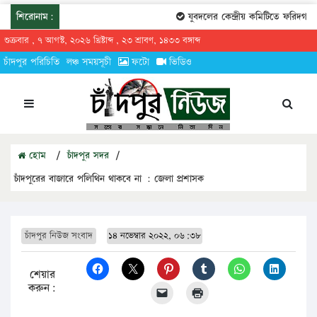
শিরোনাম:
যুবদলের কেন্দ্রীয় কমিটিতে ফরিদগঞ্জের
শুক্রবার , ৭ আগস্ট, ২০২৬ খ্রিষ্টাব্দ , ২৩ শ্রাবণ, ১৪৩৩ বঙ্গাব্দ
চাঁদপুর পরিচিতি
লঞ্চ সময়সূচী
ফটো
ভিডিও
হোম
/
চাঁদপুর সদর
/
চাঁদপুরের বাজারে পলিথিন থাকবে না : জেলা প্রশাসক
চাঁদপুর নিউজ সংবাদ
১৪ নভেম্বার ২০২২, ০৬:৩৮
শেয়ার
করুন: