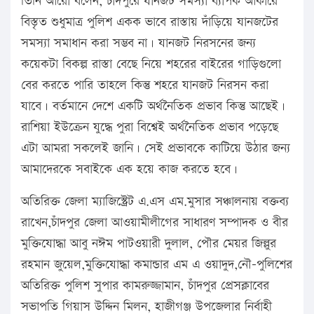
তিনি আরো বলেন, চাঁদপুরে যানজট সমস্যা ব্যাপক আকারে
বিস্তৃত শুধুমাত্র পুলিশ একক ভাবে রাস্তায় দাঁড়িয়ে যানজটের
সমস্যা সমাধান করা সম্ভব না। যানজট নিরসনের জন্য
কয়েকটা বিকল্প রাস্তা বেছে নিয়ে শহরের বাইরের গাড়িগুলো
বের করতে পারি তাহলে কিন্তু শহরে যানজট নিরসন করা
যাবে। বর্তমানে দেশে একটি অর্থনৈতিক প্রভাব কিন্তু আছেই।
রাশিয়া ইউক্রেন যুদ্ধে পুরা বিশ্বেই অর্থনৈতিক প্রভাব পড়েছে
এটা আমরা সকলেই জানি। সেই প্রভাবকে কাটিয়ে উঠার জন্য
আমাদেরকে সবাইকে এক হয়ে কাজ করতে হবে।
অতিরিক্ত জেলা ম্যাজিস্ট্রেট এ.এস এম.মুসার সঞ্চালনায় বক্তব্য
রাখেন,চাঁদপুর জেলা আওয়ামীলীগের সাধারণ সম্পাদক ও বীর
মুক্তিযোদ্ধা আবু নঈম পাটওয়ারী দুলাল, পৌর মেয়র জিল্লুর
রহমান জুয়েল,মুক্তিযোদ্ধা কমান্ডার এম এ ওয়াদুদ,নৌ-পুলিশের
অতিরিক্ত পুলিশ সুপার কামরুজ্জামান, চাঁদপুর প্রেসক্লাবের
সভাপতি গিয়াস উদ্দিন মিলন, হাজীগঞ্জ উপজেলার নির্বাহী