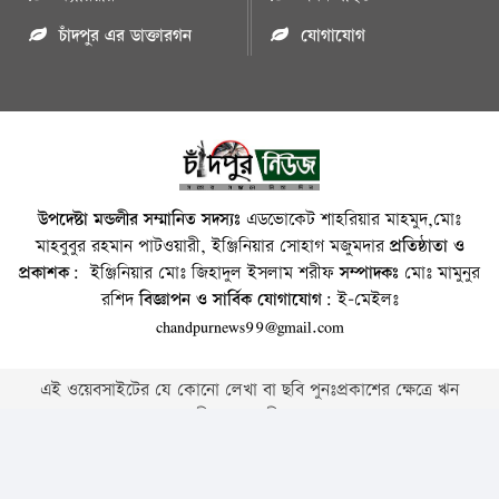
চাঁদপুর এর ডাক্তারগন
যোগাযোগ
উপদেষ্টা মন্ডলীর সম্মানিত সদস্যঃ
এডভোকেট শাহরিয়ার মাহমুদ,মোঃ
মাহবুবুর রহমান পাটওয়ারী, ইঞ্জিনিয়ার সোহাগ মজুমদার
প্রতিষ্ঠাতা ও
প্রকাশক:
ইঞ্জিনিয়ার মোঃ জিহাদুল ইসলাম শরীফ
সম্পাদকঃ
মোঃ মামুনুর
রশিদ
বিজ্ঞাপন ও সার্বিক যোগাযোগ:
ই-মেইলঃ
chandpurnews99@gmail.com
এই ওয়েবসাইটের যে কোনো লেখা বা ছবি পুনঃপ্রকাশের ক্ষেত্রে ঋন
স্বীকার বাঞ্চনীয় ।
Copyright © 2026 • Chandpurnews.com • All Rights Reserved
Website Design, Development & SEO Consulting Services by
Cyber World IT