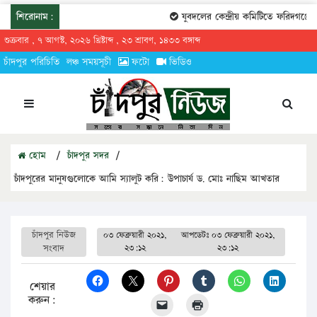
শিরোনাম:
যুবদলের কেন্দ্রীয় কমিটিতে ফরিদগঞ্জের
শুক্রবার , ৭ আগস্ট, ২০২৬ খ্রিষ্টাব্দ , ২৩ শ্রাবণ, ১৪৩৩ বঙ্গাব্দ
চাঁদপুর পরিচিতি
লঞ্চ সময়সূচী
ফটো
ভিডিও
হোম
/
চাঁদপুর সদর
/
চাঁদপুরের মানুষগুলোকে আমি স্যালুট করি: উপাচার্য ড. মোঃ নাছিম আখতার
চাঁদপুর নিউজ
০৩ ফেব্রুয়ারী ২০২১,
আপডেটঃ
০৩ ফেব্রুয়ারী ২০২১,
সংবাদ
২৩:১২
২৩:১২
শেয়ার
করুন: