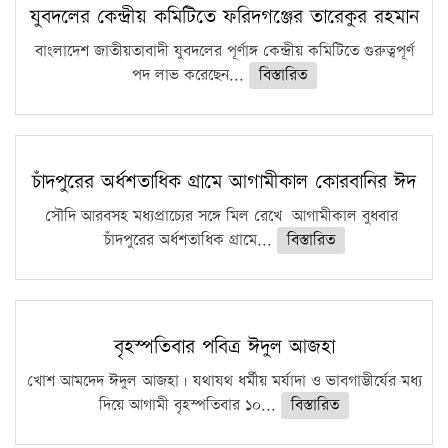
কঠোর হচ্ছে এসএসসি ও এইচএসসি পরীক্ষা
যুবদলের কেন্দ্রীয় কমিটিতে ফরিদগঞ্জের তারেকুর রহমান
ফরিদগঞ্জে আগুনে পুড়লো ৬ ব্যবসা প্রতিষ্ঠান
বাংলাদেশ জাতীয়তাবাদী যুবদলের পূর্ণাঙ্গ কেন্দ্রীয় কমিটিতে গুরুত্বপূর্ণ
পদ লাভ করেছেন...
বিস্তারিত
চাঁদপুরের অর্ধশতাধিক গ্রামে আগামীকাল কোরবানির ঈদ
সৌদি আরবসহ মধ্যপ্রাচ্যের সঙ্গে মিল রেখে আগামীকাল বুধবার
চাঁদপুরের অর্ধশতাধিক গ্রামে...
বিস্তারিত
বৃহস্পতিবার পবিত্র ঈদুল আজহা
খোশ আমদেদ ঈদুল আজহা। যথাযথ ধর্মীয় মর্যাদা ও ভাবগাম্ভীর্যের মধ্য
দিয়ে আগামী বৃহস্পতিবার ১০...
বিস্তারিত