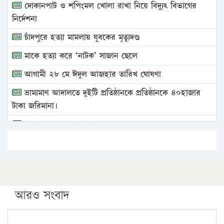
দোকানপাট ও শপিংমল খোলা রাখা নিয়ে বিদ্যুৎ বিভাগের
নির্দেশনা
চাঁদপুরে হত্যা মামলায় যুবকের মৃত্যুদণ্ড
মাকে হত্যা করে ‘নাটক’ সাজান ছেলে
আগামী ২৮ মে ঈদুল আজহার তারিখ ঘোষণা
ভ্রাম্যমাণ আদালতে দুইটি প্রতিষ্ঠানকে প্রতিষ্ঠানকে ৪০হাজার
টাকা জরিমানা।
এবার লঞ্চের ভাড়া বাড়ল
১৭ থেকে ২১ শতাংশ বিদ্যুতের দাম বাড়ানোর প্রস্তাব পিডিবির
১৬ মে চাঁদপুর ও ২৫ মে ফেনী সফরে যাবেন প্রধানমন্ত্রী
উচ্চশিক্ষায় গৌরবময় অর্জন: পূর্ণ স্কলারশিপে যুক্তরাষ্ট্রে
পিএইচডি করছেন কুয়েটের কৃতি…
আরও সংবাদ
সারা দেশে বজ্রাঘাতে ১৪ জনের প্রাণহানি