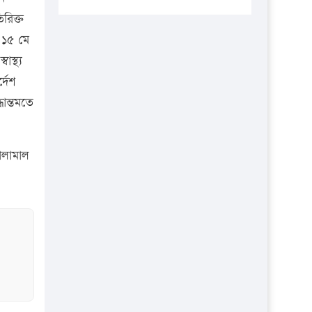
প্রতিষ্ঠানকে ৪০হাজার টাকা জরিমানা।
রিক্ত
এবার লঞ্চের ভাড়া বাড়ল
 ১৫ মে
১৭ থেকে ২১ শতাংশ বিদ্যুতের দাম
স্থ্য
বাড়ানোর প্রস্তাব পিডিবির
্দেশ
ধান্তমতে
১৬ মে চাঁদপুর ও ২৫ মে ফেনী সফরে
যাবেন প্রধানমন্ত্রী
উচ্চশিক্ষায় গৌরবময় অর্জন: পূর্ণ
ালামাল
স্কলারশিপে যুক্তরাষ্ট্রে পিএইচডি করছেন
কুয়েটের কৃতি…
সারা দেশে বজ্রাঘাতে ১৪ জনের
প্রাণহানি
কঠোর হচ্ছে এসএসসি ও এইচএসসি
পরীক্ষা
ফরিদগঞ্জে আগুনে পুড়লো ৬ ব্যবসা