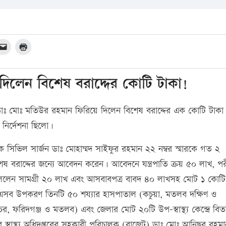
 দিলেন বিশেষ বরাদ্দের কোটি টাকা!
জন ডাঃ মোঃ মতিউর রহমান ফিরিয়ে দিলেন বিশেষ বরাদ্দের এক কোটি টাক
ার নির্দেশনা ছিলো।
াবেক সিভিল সার্জন ডাঃ মোহাম্মদ সাইফুর রহমান ২২ নম্বর স্মারকে গত ২
বিশেষ বরাদ্দের জন্যে আবেদন করেন। আবেদনে যন্ত্রপাতি ক্রয় ৫০ লাখ, পরী
খ, লিলেন সামগ্রী ২০ লাখ এবং আসবাবপত্র বাবদ ৪০ লাখসহ মোট ১ কোট
হয়। এসব উপকরণ তিনটি ৫০ শয্যার হাসপাতাল (কচুয়া, মতলব দক্ষিণ ও
মচর, ফরিদগঞ্জ ও মতলব) এবং জেলার মোট ২০টি উপ-স্বাস্থ্য কেন্দ্রে বি
 স্বাস্থ্য অধিদপ্তরের সহকারী পরিচালক (বাজেট) ডাঃ মোঃ আনিছুর রহমা