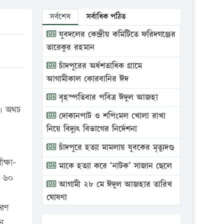
সর্বশেষ
সর্বাধিক পঠিত
যুবদলের কেন্দ্রীয় কমিটিতে ফরিদগঞ্জের
তারেকুর রহমান
চাঁদপুরের অর্ধশতাধিক গ্রামে
আগামীকাল কোরবানির ঈদ
বৃহস্পতিবার পবিত্র ঈদুল আজহা
া। অথচ
দোকানপাট ও শপিংমল খোলা রাখা
নিয়ে বিদ্যুৎ বিভাগের নির্দেশনা
চাঁদপুরে হত্যা মামলায় যুবকের মৃত্যুদণ্ড
ক্ষা-
মাকে হত্যা করে ‘নাটক’ সাজান ছেলে
ি ৬০
আগামী ২৮ মে ঈদুল আজহার তারিখ
ঘোষণা
তরণ
ভ্রাম্যমাণ আদালতে দুইটি প্রতিষ্ঠানকে
ন