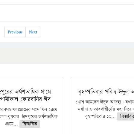
Previous
Next
ঁদপুরের অর্ধশতাধিক গ্রামে
বৃহস্পতিবার পবিত্র ঈদুল
গামীকাল কোরবানির ঈদ
খোশ আমদেদ ঈদুল আজহা। যথাযথ
মর্যাদা ও ভাবগাম্ভীর্যের মধ্য দিয়
বসহ মধ্যপ্রাচ্যের সঙ্গে মিল রেখে
বৃহস্পতিবার ১০...
বিস্তারি
াল বুধবার চাঁদপুরের অর্ধশতাধিক
গ্রামে...
বিস্তারিত