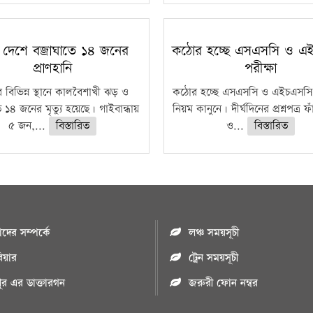
 দেশে বজ্রাঘাতে ১৪ জনের
কঠোর হচ্ছে এসএসসি ও এ
প্রাণহানি
পরীক্ষা
 বিভিন্ন স্থানে কালবৈশাখী ঝড় ও
কঠোর হচ্ছে এসএসসি ও এইচএসসি 
ে ১৪ জনের মৃত্যু হয়েছে। গাইবান্ধায়
নিয়ম কানুনে। দীর্ঘদিনের প্রশ্নপত্র 
৫ জন,...
বিস্তারিত
ও...
বিস্তারিত
ের সম্পর্কে
লঞ্চ সময়সূচী
রিয়ার
ট্রেন সময়সূচী
পুর এর ডাক্তারগন
জরুরী ফোন নম্বর