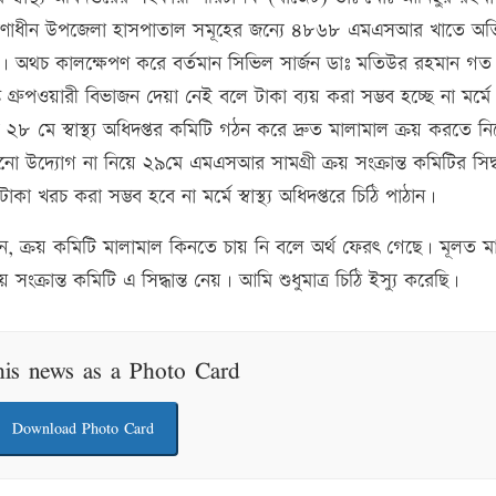
 নিয়ন্ত্রণাধীন উপজেলা হাসপাতাল সমূহের জন্যে ৪৮৬৮ এমএসআর খাতে অতি
য়। অথচ কালক্ষেপণ করে বর্তমান সিভিল সার্জন ডাঃ মতিউর রহমান গত
গ্রুপওয়ারী বিভাজন দেয়া নেই বলে টাকা ব্যয় করা সম্ভব হচ্ছে না মর্মে স্বা
 মে স্বাস্থ্য অধিদপ্তর কমিটি গঠন করে দ্রুত মালামাল ক্রয় করতে নির
োনো উদ্যোগ না নিয়ে ২৯মে এমএসআর সামগ্রী ক্রয় সংক্রান্ত কমিটির সিদ্
খরচ করা সম্ভব হবে না মর্মে স্বাস্থ্য অধিদপ্তরে চিঠি পাঠান।
ন, ক্রয় কমিটি মালামাল কিনতে চায় নি বলে অর্থ ফেরৎ গেছে। মূলত ম
্রান্ত কমিটি এ সিদ্ধান্ত নেয়। আমি শুধুমাত্র চিঠি ইস্যু করেছি।
his news as a Photo Card
Download Photo Card