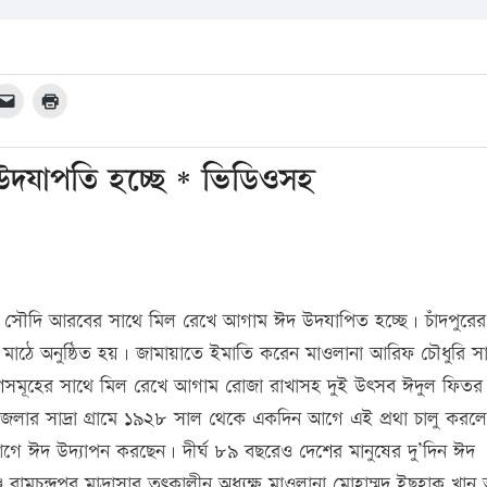
 উদযাপতি হচ্ছে * ভিডিওসহ
 দিয়ে সৌদি আরবের সাথে মিল রেখে আগাম ঈদ উদযাপিত হচ্ছে। চাঁদপুরে
 মাঠে অনুষ্ঠিত হয়। জামায়াতে ইমাতি করেন মাওলানা আরিফ চৌধুরি সাদ
সমূহের সাথে মিল রেখে আগাম রোজা রাখাসহ দুই উৎসব ঈদুল ফিতর
েলার সাদ্রা গ্রামে ১৯২৮ সাল থেকে একদিন আগে এই প্রথা চালু কর
আগে ঈদ উদ্যাপন করছেন। দীর্ঘ ৮৯ বছরেও দেশের মানুষের দু’দিন ঈদ
মচন্দ্রপুর মাদ্রাসার তৎকালীন অধ্যক্ষ মাওলানা মোহাম্মদ ইছহাক খা