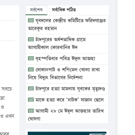
সর্বশেষ
সর্বাধিক পঠিত
যুবদলের কেন্দ্রীয় কমিটিতে ফরিদগঞ্জের
তারেকুর রহমান
চাঁদপুরের অর্ধশতাধিক গ্রামে
আগামীকাল কোরবানির ঈদ
বৃহস্পতিবার পবিত্র ঈদুল আজহা
দোকানপাট ও শপিংমল খোলা রাখা
নিয়ে বিদ্যুৎ বিভাগের নির্দেশনা
র সবচে
চাঁদপুরে হত্যা মামলায় যুবকের মৃত্যুদণ্ড
্রা
মাকে হত্যা করে ‘নাটক’ সাজান ছেলে
 ও
আগামী ২৮ মে ঈদুল আজহার তারিখ
লেও এখন
ঘোষণা
ভ্রাম্যমাণ আদালতে দুইটি প্রতিষ্ঠানকে
ন আরব