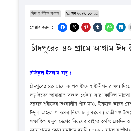
চাঁদপুর নিউজ সংবাদ
২৫ জুন ২০১৭, ১৩:৩৫
শেয়ার করুন:
চাঁদপুরের ৪০ গ্রামে আগাম ঈদ
রফিকুল ইসলাম বাবু ঃ
চাঁদপুরের ৪০ গ্রামে ব্যাপক উৎসাহ উদ্দীপনার মধ্য
বড় ঈদের জামায়াত সকাল ১০টায় সাদ্রা ফাজিল মাদ্রসা
দরবার শরীফের তৎকালীন পীর মাও. ইসহাক আরব দেশ
ঈদুল আজহা পালনের নিয়ম চালু করেন। হাজীগঞ্জ উপজ
লক্ষাধিক মানুষ দেশের নিয়মের বাইরে অর্থাৎ একদিন 
উদযাপনের কোন সমাধান হয়নি। ১৯২৮ সালে হাজীগঞ্জ রা