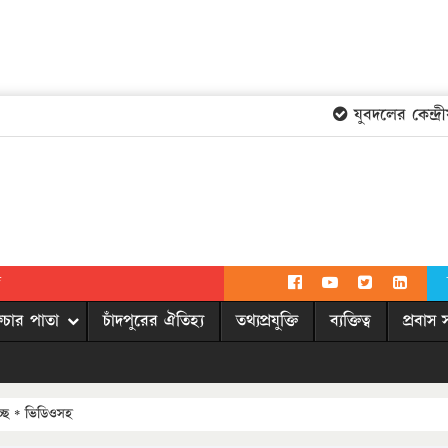
যুবদলের কেন্দ্রীয়
দ
িচার পাতা
চাঁদপুরের ঐতিহ্য
তথ্যপ্রযুক্তি
ব্যক্তিত্ব
প্রবাস 
্ছে * ভিডিওসহ