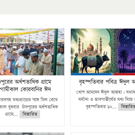
ঁদপুরের অর্ধশতাধিক গ্রামে
বৃহস্পতিবার পবিত্র ঈদুল
গামীকাল কোরবানির ঈদ
খোশ আমদেদ ঈদুল আজহা। যথাযথ
মর্যাদা ও ভাবগাম্ভীর্যের মধ্য দিয়
বসহ মধ্যপ্রাচ্যের সঙ্গে মিল রেখে
বৃহস্পতিবার ১০...
বিস্তারি
াল বুধবার চাঁদপুরের অর্ধশতাধিক
গ্রামে...
বিস্তারিত