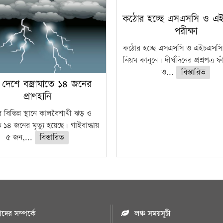
কঠোর হচ্ছে এসএসসি ও এ
পরীক্ষা
কঠোর হচ্ছে এসএসসি ও এইচএসসি 
নিয়ম কানুনে। দীর্ঘদিনের প্রশ্নপত্র 
ও...
বিস্তারিত
 দেশে বজ্রাঘাতে ১৪ জনের
প্রাণহানি
 বিভিন্ন স্থানে কালবৈশাখী ঝড় ও
ে ১৪ জনের মৃত্যু হয়েছে। গাইবান্ধায়
৫ জন,...
বিস্তারিত
ের সম্পর্কে
লঞ্চ সময়সূচী