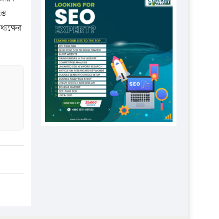
প্রতিষ্ঠানকে ৪০হাজার টাকা জরিমানা।
তে
এবার লঞ্চের ভাড়া বাড়ল
যক্ষের
১৭ থেকে ২১ শতাংশ বিদ্যুতের দাম
বাড়ানোর প্রস্তাব পিডিবির
১৬ মে চাঁদপুর ও ২৫ মে ফেনী সফরে
যাবেন প্রধানমন্ত্রী
উচ্চশিক্ষায় গৌরবময় অর্জন: পূর্ণ
স্কলারশিপে যুক্তরাষ্ট্রে পিএইচডি করছেন
কুয়েটের কৃতি…
সারা দেশে বজ্রাঘাতে ১৪ জনের
প্রাণহানি
কঠোর হচ্ছে এসএসসি ও এইচএসসি
পরীক্ষা
ফরিদগঞ্জে আগুনে পুড়লো ৬ ব্যবসা