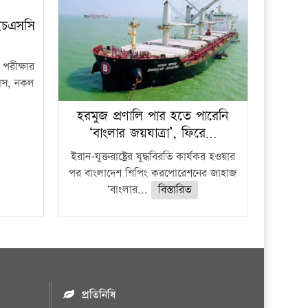
ইচএসসি
পরীক্ষার
ফাঁস, নকল
হরমুজ প্রণালি পার হতে পারেনি
‘বাংলার জয়যাত্রা’, ফিরে…
ইরান-যুক্তরাষ্ট্রের যুদ্ধবিরতি কার্যকর হওয়ার
পর বাংলাদেশ শিপিং করপোরেশনের জাহাজ
‘বাংলার...
বিস্তারিত
প্রতিনিধি