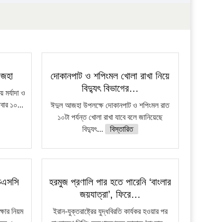
আজহা
দোকানপাট ও শপিংমল খোলা রাখা নিয়ে
বিদ্যুৎ বিভাগের…
মর্যাদা ও
িবার ১০...
ঈদুল আজহা উপলক্ষে দোকানপাট ও শপিংমল রাত
১০টা পর্যন্ত খোলা রাখা যাবে বলে জানিয়েছে
বিদ্যুৎ...
বিস্তারিত
চএসসি
হরমুজ প্রণালি পার হতে পারেনি ‘বাংলার
জয়যাত্রা’, ফিরে…
ষার নিয়ম
ইরান-যুক্তরাষ্ট্রের যুদ্ধবিরতি কার্যকর হওয়ার পর