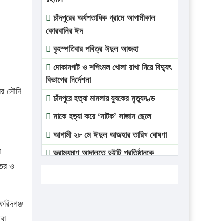
চাঁদপুরের অর্ধশতাধিক গ্রামে আগামীকাল
কোরবানির ঈদ
বৃহস্পতিবার পবিত্র ঈদুল আজহা
দোকানপাট ও শপিংমল খোলা রাখা নিয়ে বিদ্যুৎ
বিভাগের নির্দেশনা
বর সৌদি
চাঁদপুরে হত্যা মামলায় যুবকের মৃত্যুদণ্ড
মাকে হত্যা করে ‘নাটক’ সাজান ছেলে
আগামী ২৮ মে ঈদুল আজহার তারিখ ঘোষণা
র
ভ্রাম্যমাণ আদালতে দুইটি প্রতিষ্ঠানকে
িতর ও
প্রতিষ্ঠানকে ৪০হাজার টাকা জরিমানা।
এবার লঞ্চের ভাড়া বাড়ল
১৭ থেকে ২১ শতাংশ বিদ্যুতের দাম বাড়ানোর
ফরিদগঞ্জ
প্রস্তাব পিডিবির
বা,