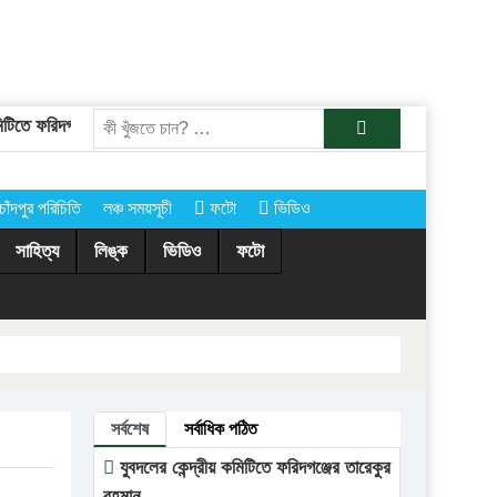
তে ফরিদগঞ্জের তারেকুর রহমান
চাঁদপুরের অর্ধশতাধিক গ্রামে আগামীকাল কোরবানি
খুজুন
চাঁদপুর পরিচিতি
লঞ্চ সময়সূচী
ফটো
ভিডিও
সাহিত্য
লিঙ্ক
ভিডিও
ফটো
সর্বশেষ
সর্বাধিক পঠিত
যুবদলের কেন্দ্রীয় কমিটিতে ফরিদগঞ্জের তারেকুর
রহমান