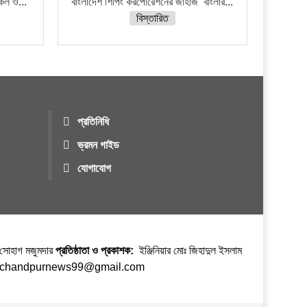
নকল ও...
বাংলাদেশ শিপিং করপোরেশনের জাহাজ ‘বাংলার...
বিস্তারিত
প্রতিনিধি
ভ্রমন গাইড
যোগাযোগ
র সোহাগ মজুমদার
প্রতিষ্ঠাতা ও প্রকাশক:
ইঞ্জিনিয়ার মোঃ জিহাদুল ইসলাম
ঃ chandpurnews99@gmail.com