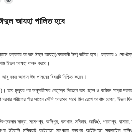
ম ঈদুল আযহা পালিত হবে
 গ্রামে শুক্রবার আগাম ঈদুল আযহা(কোরবানী ঈদ)পালিত হবে। শুক্রবার ১ সেপ্টেম্
 আগাম ঈদুল আযহা পালন করবে।
 মো. আবু বকর আগাম ঈদ পালনের বিষয়টি নিশ্চিত করেন।
তার মৃত্যুর পর অনুসারীদের নেতৃত্বে দিচ্ছেন তার ছেলে ও বর্তমান সাদ্রা দরবা
রা দরবার শরীফের পীর সাহেব সৌদি আরবের সাথে মিল রেখে আগাম রোজা, ঈদুল ফ
পজেলার সাদ্রা, সমেশপুর, অলিপুর, বলাখাল, মনিহার, জাকিè, প্রতাপুর, বাসারা, 
ামপুর, উটতলি, মুন্সিরহাট, কাইতাড়া, মূলপাড়া, বদরপুর, আইটপাড়া, সুরঙ্গচাইল, বালিথু