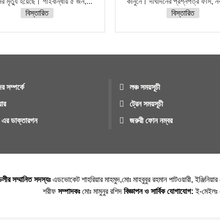
র মৃত্যু হয়েছে। গাইবান্ধায় ৫ জন,...
কানুনে। দীর্ঘদিনের প্রশ্নপত্র ফাঁস, 
বিস্তারিত
বিস্তারিত
র সম্পর্কে
লঞ্চ সময়সূচী
য়ার
ট্রেন সময়সূচী
ুর এর ডাক্তারগন
জরুরী ফোন নম্বর
্ডলীর সম্মানিত সদস্যঃ
এডভোকেট শাহরিয়ার মাহমুদ,মোঃ মাহবুবুর রহমান পাটওয়ারী, ইঞ্জিনিয়া
শরীফ
সম্পাদকঃ
মোঃ মামুনুর রশিদ
বিজ্ঞাপন ও সার্বিক যোগাযোগ:
ই-মেইল