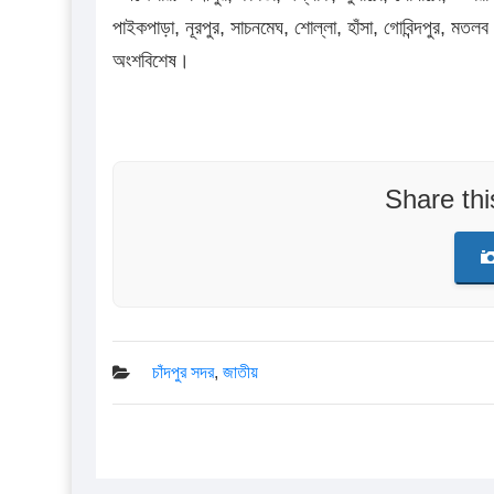
পাইকপাড়া, নূরপুর, সাচনমেঘ, শোল্লা, হাঁসা, গোবিন্দপুর, মতল
অংশবিশেষ।
Share th
চাঁদপুর সদর
,
জাতীয়