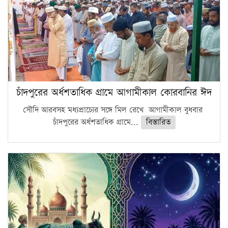
চাঁদপুরের অর্ধশতাধিক গ্রামে আগামীকাল কোরবানির ঈদ
সৌদি আরবসহ মধ্যপ্রাচ্যের সঙ্গে মিল রেখে আগামীকাল বুধবার
চাঁদপুরের অর্ধশতাধিক গ্রামে...
বিস্তারিত