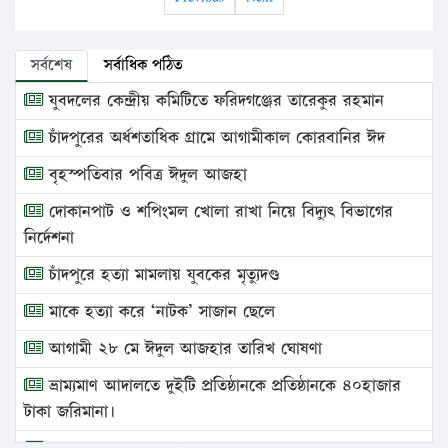
সর্বশেষ
সর্বাধিক পঠিত
যুবদলের কেন্দ্রীয় কমিটিতে ফরিদগঞ্জের তারেকুর রহমান
চাঁদপুরের অর্ধশতাধিক গ্রামে আগামীকাল কোরবানির ঈদ
বৃহস্পতিবার পবিত্র ঈদুল আজহা
দোকানপাট ও শপিংমল খোলা রাখা নিয়ে বিদ্যুৎ বিভাগের
নির্দেশনা
চাঁদপুরে হত্যা মামলায় যুবকের মৃত্যুদণ্ড
মাকে হত্যা করে ‘নাটক’ সাজান ছেলে
আগামী ২৮ মে ঈদুল আজহার তারিখ ঘোষণা
ভ্রাম্যমাণ আদালতে দুইটি প্রতিষ্ঠানকে প্রতিষ্ঠানকে ৪০হাজার
টাকা জরিমানা।