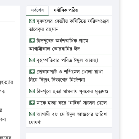
সর্বশেষ
সর্বাধিক পঠিত
যুবদলের কেন্দ্রীয় কমিটিতে ফরিদগঞ্জের
তারেকুর রহমান
চাঁদপুরের অর্ধশতাধিক গ্রামে
আগামীকাল কোরবানির ঈদ
বৃহস্পতিবার পবিত্র ঈদুল আজহা
দোকানপাট ও শপিংমল খোলা রাখা
নিয়ে বিদ্যুৎ বিভাগের নির্দেশনা
মহত্যার
াশক
চাঁদপুরে হত্যা মামলায় যুবকের মৃত্যুদণ্ড
মাকে হত্যা করে ‘নাটক’ সাজান ছেলে
র
আগামী ২৮ মে ঈদুল আজহার তারিখ
কের
ঘোষণা
ভ্রাম্যমাণ আদালতে দুইটি প্রতিষ্ঠানকে
যালয়ের