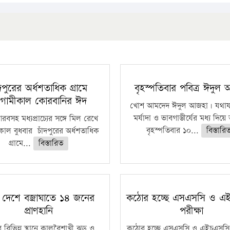
ঁদপুরের অর্ধশতাধিক গ্রামে
বৃহস্পতিবার পবিত্র ঈদুল
গামীকাল কোরবানির ঈদ
খোশ আমদেদ ঈদুল আজহা। যথাযথ
মর্যাদা ও ভাবগাম্ভীর্যের মধ্য দিয়
বসহ মধ্যপ্রাচ্যের সঙ্গে মিল রেখে
বৃহস্পতিবার ১০...
বিস্তারি
াল বুধবার চাঁদপুরের অর্ধশতাধিক
গ্রামে...
বিস্তারিত
 দেশে বজ্রাঘাতে ১৪ জনের
কঠোর হচ্ছে এসএসসি ও এ
প্রাণহানি
পরীক্ষা
 বিভিন্ন স্থানে কালবৈশাখী ঝড় ও
কঠোর হচ্ছে এসএসসি ও এইচএসসি 