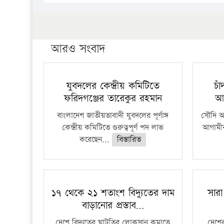
আরও সংবাদ
যুবদলের কেন্দ্রীয় কমিটিতে
চা
ফরিদগঞ্জের তারেকুর রহমান
আ
বাংলাদেশ জাতীয়তাবাদী যুবদলের পূর্ণাঙ্গ
সৌদি আর
কেন্দ্রীয় কমিটিতে গুরুত্বপূর্ণ পদ লাভ
আগামীক
করেছেন...
বিস্তারিত
১৭ থেকে ২১ শতাংশ বিদ্যুতের দাম
সারা
বাড়ানোর প্রস্তাব…
দেশে বিদ্যুতের ঘাটতির লোকসান কমাতে
দেশের