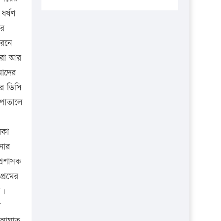
প্রতিষ্ঠানকে ৪০হাজার টাকা জরিমানা।
ধর্ষণ
এবার লঞ্চের ভাড়া বাড়ল
ের
১৭ থেকে ২১ শতাংশ বিদ্যুতের দাম
ারনে
বাড়ানোর প্রস্তাব পিডিবির
মরা আর
মাদের
১৬ মে চাঁদপুর ও ২৫ মে ফেনী সফরে
যাবেন প্রধানমন্ত্রী
ে ডিসি
সপাতালে
উচ্চশিক্ষায় গৌরবময় অর্জন: পূর্ণ
স্কলারশিপে যুক্তরাষ্ট্রে পিএইচডি করছেন
কুয়েটের কৃতি…
েকা
নার
সারা দেশে বজ্রাঘাতে ১৪ জনের
প্রাণহানি
্রশাসক
রেমের
কঠোর হচ্ছে এসএসসি ও এইচএসসি
য়।
পরীক্ষা
া
ফরিদগঞ্জে আগুনে পুড়লো ৬ ব্যবসা
ে আঘাত