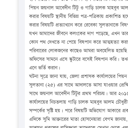
পিয়ন জয়নাল আবেদীন টিটু ও গাড়ি চালক মাহবুব আলম চ
করার বিষয়টি স্থানীয় বিভিন্ন পত্র-পত্রিকায় প্রকাশ
করার বিষয়টি প্রত্যাখ্যান করে রেবেকা সুলতানাকে 
যখন আমাদের জীবনে কলংকের দাগ পড়েছে, এখন তারা
কোন পথ দেখতে না পেয়ে বিষপান করে আত্মহত্যা করত
পরিবারের লোকজনের কাছেও আমরা অবহেলিত হয়েছি। ত
অফিসের সামনে এসে স্কুটারে বসেই বিষপান করি। তখন 
এনে ভর্তি করান।
ঘটনা সূত্রে জানা যায়, জেলা প্রশাসক কার্যালয়ের পি
সুলতানা (২৫) এর সাথে আদালতে আসা যাওয়ার প্রেক্ষি
সাথে জয়নাল আবেদীন টিটুর প্রথম পরিচয়। আর ২০১৬ 
কার্যালয়ের নিচতলায় গাড়ি চালক মাহবুব আলম চৌধুরী
সম্পর্কের সৃষ্টি হয়। পরে বিষয়টি অভিযোগ আকারে প্র
এদিকে সুমি আক্তারের মাতা হোসনেয়ারা বেগম জানায়,
আশ্রয়ন প্রকল্পের বাসিন্দারা তাদেরকে সেখান থেকে