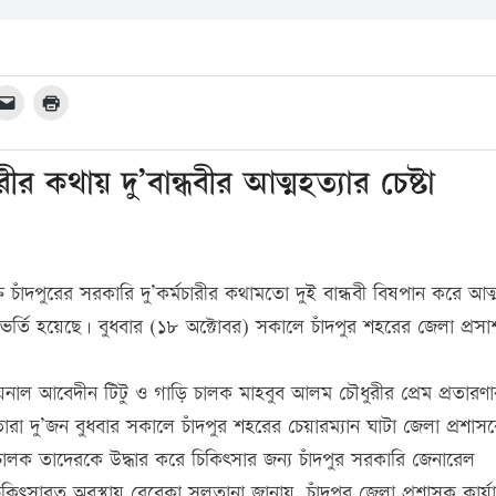
ীর কথায় দু’বান্ধবীর আত্মহত্যার চেষ্টা
ত চাঁদপুরের সরকারি দু’কর্মচারীর কথামতো দুই বান্ধবী বিষপান করে আত্
লে ভর্তি হয়েছে। বুধবার (১৮ অক্টোবর) সকালে চাঁদপুর শহরের জেলা প্রস
জয়নাল আবেদীন টিটু ও গাড়ি চালক মাহবুব আলম চৌধুরীর প্রেম প্রতারণা
ারা দু’জন বুধবার সকালে চাঁদপুর শহরের চেয়ারম্যান ঘাটা জেলা প্রশাস
চালক তাদেরকে উদ্ধার করে চিকিৎসার জন্য চাঁদপুর সরকারি জেনারেল
িৎসারত অবস্থায় রেবেকা সুলতানা জানায়, চাঁদপুর জেলা প্রশাসক কার্