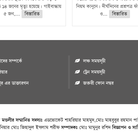
ে ১৪ জনের মৃত্যু হয়েছে। গাইবান্ধায়
নিয়ম কানুনে। দীর্ঘদিনের প্রশ্নপত্র 
৫ জন,...
বিস্তারিত
ও...
বিস্তারিত
ের সম্পর্কে
লঞ্চ সময়সূচী
রিয়ার
ট্রেন সময়সূচী
পুর এর ডাক্তারগন
জরুরী ফোন নম্বর
া মন্ডলীর সম্মানিত সদস্যঃ
এডভোকেট শাহরিয়ার মাহমুদ,মোঃ মাহবুবুর রহমান পাট
জিনিয়ার মোঃ জিহাদুল ইসলাম শরীফ
সম্পাদকঃ
মোঃ মামুনুর রশিদ
বিজ্ঞাপন ও সা