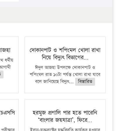
 আজহা
দোকানপাট ও শপিংমল খোলা রাখা
নিয়ে বিদ্যুৎ বিভাগের…
 ধর্মীয়
ে আগামী
ঈদুল আজহা উপলক্ষে দোকানপাট ও
ত
শপিংমল রাত ১০টা পর্যন্ত খোলা রাখা যাবে
বলে জানিয়েছে বিদ্যুৎ...
বিস্তারিত
ইচএসসি
হরমুজ প্রণালি পার হতে পারেনি
‘বাংলার জয়যাত্রা’, ফিরে…
পরীক্ষার
ইরান-যুক্তরাষ্ট্রের যুদ্ধবিরতি কার্যকর হওয়ার