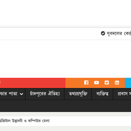
যুবদলের কেন্দ্র
দ
িচার পাতা
চাঁদপুরের ঐতিহ্য
তথ্যপ্রযুক্তি
ব্যক্তিত্ব
প্রবাস 
িজিটাল উদ্ভাবনী ও কম্পিটার মেলা