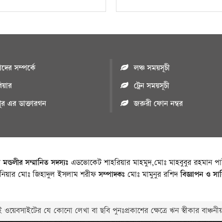
ের সম্পর্কে
লঞ্চ সময়সূচী
রিয়ার
ট্রেন সময়সূচী
পুর এর ডাক্তারগন
জরুরী ফোন নম্বর
া মন্ডলীর সম্মানিত সদস্যঃ
এডভোকেট শাহরিয়ার মাহমুদ,মোঃ মাহবুবুর রহমান পাট
জিনিয়ার মোঃ জিহাদুল ইসলাম শরীফ
সম্পাদকঃ
মোঃ মামুনুর রশিদ
বিজ্ঞাপন ও সা
 ওয়েবসাইটের যে কোনো লেখা বা ছবি পুনঃপ্রকাশের ক্ষেত্রে ঋন স্বীকার বাঞ্চনীয