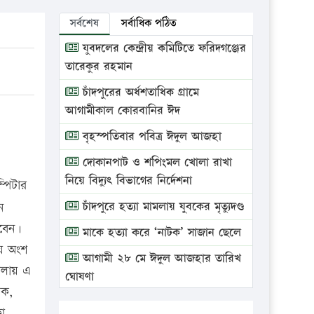
সর্বশেষ
সর্বাধিক পঠিত
যুবদলের কেন্দ্রীয় কমিটিতে ফরিদগঞ্জের
তারেকুর রহমান
চাঁদপুরের অর্ধশতাধিক গ্রামে
আগামীকাল কোরবানির ঈদ
বৃহস্পতিবার পবিত্র ঈদুল আজহা
দোকানপাট ও শপিংমল খোলা রাখা
নিয়ে বিদ্যুৎ বিভাগের নির্দেশনা
্পিটার
চাঁদপুরে হত্যা মামলায় যুবকের মৃত্যুদণ্ড
ন
কবেন।
মাকে হত্যা করে ‘নাটক’ সাজান ছেলে
ায় অংশ
আগামী ২৮ মে ঈদুল আজহার তারিখ
মেলায় এ
ঘোষণা
সক,
ভ্রাম্যমাণ আদালতে দুইটি প্রতিষ্ঠানকে
কা