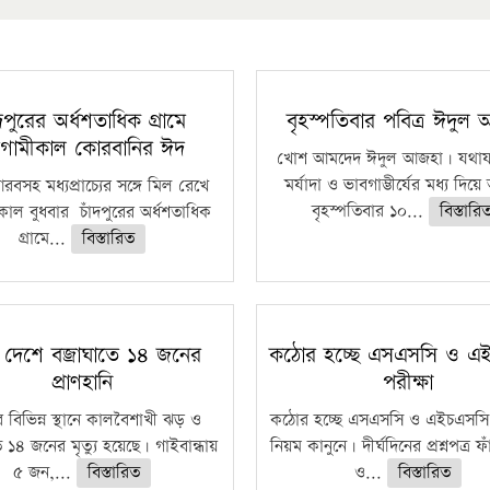
ঁদপুরের অর্ধশতাধিক গ্রামে
বৃহস্পতিবার পবিত্র ঈদুল
গামীকাল কোরবানির ঈদ
খোশ আমদেদ ঈদুল আজহা। যথাযথ
মর্যাদা ও ভাবগাম্ভীর্যের মধ্য দিয়
বসহ মধ্যপ্রাচ্যের সঙ্গে মিল রেখে
বৃহস্পতিবার ১০...
বিস্তারি
াল বুধবার চাঁদপুরের অর্ধশতাধিক
গ্রামে...
বিস্তারিত
 দেশে বজ্রাঘাতে ১৪ জনের
কঠোর হচ্ছে এসএসসি ও এ
প্রাণহানি
পরীক্ষা
 বিভিন্ন স্থানে কালবৈশাখী ঝড় ও
কঠোর হচ্ছে এসএসসি ও এইচএসসি 
ে ১৪ জনের মৃত্যু হয়েছে। গাইবান্ধায়
নিয়ম কানুনে। দীর্ঘদিনের প্রশ্নপত্র 
৫ জন,...
বিস্তারিত
ও...
বিস্তারিত