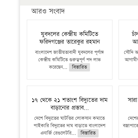
আরও সংবাদ
যুবদলের কেন্দ্রীয় কমিটিতে
চা
ফরিদগঞ্জের তারেকুর রহমান
আ
বাংলাদেশ জাতীয়তাবাদী যুবদলের পূর্ণাঙ্গ
সৌদি আর
কেন্দ্রীয় কমিটিতে গুরুত্বপূর্ণ পদ লাভ
আগামীক
করেছেন...
বিস্তারিত
১৭ থেকে ২১ শতাংশ বিদ্যুতের দাম
সারা
বাড়ানোর প্রস্তাব…
দেশে বিদ্যুতের ঘাটতির লোকসান কমাতে
দেশের
পাইকারি বিদ্যুতের দাম বাড়াতে বাংলাদেশ
বজ্রাপাত
এনার্জি রেগুলেটরি...
বিস্তারিত