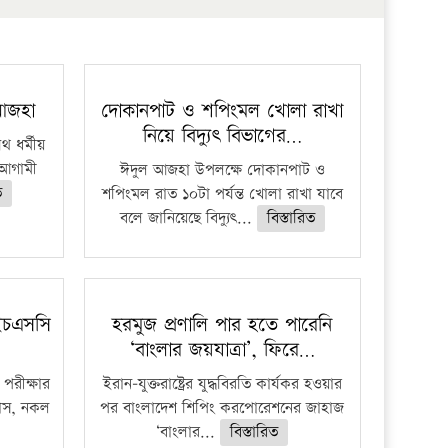
প্রতিষ্ঠান
 আজহা
দোকানপাট ও শপিংমল খোলা রাখা
নিয়ে বিদ্যুৎ বিভাগের…
 ধর্মীয়
ে আগামী
ঈদুল আজহা উপলক্ষে দোকানপাট ও
ত
শপিংমল রাত ১০টা পর্যন্ত খোলা রাখা যাবে
বলে জানিয়েছে বিদ্যুৎ...
বিস্তারিত
ইচএসসি
হরমুজ প্রণালি পার হতে পারেনি
‘বাংলার জয়যাত্রা’, ফিরে…
পরীক্ষার
ইরান-যুক্তরাষ্ট্রের যুদ্ধবিরতি কার্যকর হওয়ার
ফাঁস, নকল
পর বাংলাদেশ শিপিং করপোরেশনের জাহাজ
‘বাংলার...
বিস্তারিত