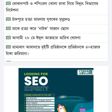
দোকানপাট ও শপিংমল খোলা রাখা নিয়ে বিদ্যুৎ বিভাগের
নির্দেশনা
চাঁদপুরে হত্যা মামলায় যুবকের মৃত্যুদণ্ড
মাকে হত্যা করে ‘নাটক’ সাজান ছেলে
আগামী ২৮ মে ঈদুল আজহার তারিখ ঘোষণা
ভ্রাম্যমাণ আদালতে দুইটি প্রতিষ্ঠানকে প্রতিষ্ঠানকে ৪০হাজার
টাকা জরিমানা।
এবার লঞ্চের ভাড়া বাড়ল
১৭ থেকে ২১ শতাংশ বিদ্যুতের দাম বাড়ানোর প্রস্তাব পিডিবির
১৬ মে চাঁদপুর ও ২৫ মে ফেনী সফরে যাবেন প্রধানমন্ত্রী
উচ্চশিক্ষায় গৌরবময় অর্জন: পূর্ণ স্কলারশিপে যুক্তরাষ্ট্রে
পিএইচডি করছেন কুয়েটের কৃতি…
সারা দেশে বজ্রাঘাতে ১৪ জনের প্রাণহানি