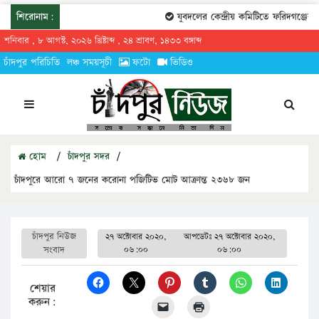
শিরোনাম:
যুবদলের কেন্দ্রীয় কমিটিতে ফরিদগঞ্জের তার
শনিবার , ৮ আগস্ট, ২০২৬ খ্রিষ্টাব্দ , ২৪ শ্রাবণ, ১৪৩৩ বঙ্গাব্দ
চাঁদপুর পরিচিতি
লঞ্চ সময়সূচী
ফটো
ভিডিও
হোম
/
চাঁদপুর সদর
/
চাঁদপুরে আরো ৭ জনের করোনা পজিটিভ মোট আক্রান্ত ২৩৬৮ জন
চাঁদপুর নিউজ
২৭ অক্টোবার ২০২০,
আপডেটঃ
২৭ অক্টোবার ২০২০,
সংবাদ
০৬:০০
০৬:০০
শেয়ার
করুন: