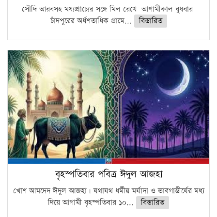
সৌদি আরবসহ মধ্যপ্রাচ্যের সঙ্গে মিল রেখে আগামীকাল বুধবার
চাঁদপুরের অর্ধশতাধিক গ্রামে...
বিস্তারিত
বৃহস্পতিবার পবিত্র ঈদুল আজহা
খোশ আমদেদ ঈদুল আজহা। যথাযথ ধর্মীয় মর্যাদা ও ভাবগাম্ভীর্যের মধ্য
দিয়ে আগামী বৃহস্পতিবার ১০...
বিস্তারিত