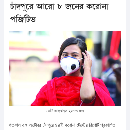
চাঁদপুরে আরো ৮ জনের করোনা
পজিটিভ
মোট আক্রান্ত ২৩৭৬ জন
গতকাল ২৭ অক্টোবর চাঁদপুরে ৪৪টি করোনা টেস্টের রিপোর্ট প্রকাশিত