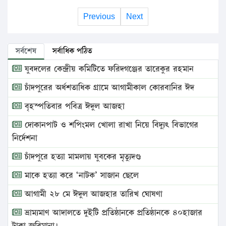
Previous
Next
সর্বশেষ
সর্বাধিক পঠিত
যুবদলের কেন্দ্রীয় কমিটিতে ফরিদগঞ্জের তারেকুর রহমান
চাঁদপুরের অর্ধশতাধিক গ্রামে আগামীকাল কোরবানির ঈদ
বৃহস্পতিবার পবিত্র ঈদুল আজহা
দোকানপাট ও শপিংমল খোলা রাখা নিয়ে বিদ্যুৎ বিভাগের
নির্দেশনা
চাঁদপুরে হত্যা মামলায় যুবকের মৃত্যুদণ্ড
মাকে হত্যা করে ‘নাটক’ সাজান ছেলে
আগামী ২৮ মে ঈদুল আজহার তারিখ ঘোষণা
ভ্রাম্যমাণ আদালতে দুইটি প্রতিষ্ঠানকে প্রতিষ্ঠানকে ৪০হাজার