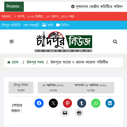
শিরোনাম:
যুবদলের কেন্দ্রীয় কমিটিতে ফরিদগঞ্জে
শুক্রবার , ৭ আগস্ট, ২০২৬ খ্রিষ্টাব্দ , ২৩ শ্রাবণ, ১৪৩৩ বঙ্গাব্দ
চাঁদপুর পরিচিতি
লঞ্চ সময়সূচী
ফটো
ভিডিও
হোম
/
চাঁদপুর সদর
/
চাঁদপুরে আরো ৮ জনের করোনা পজিটিভ
চাঁদপুর নিউজ
২৮ অক্টোবার ২০২০,
আপডেটঃ
২৮ অক্টোবার ২০২০,
সংবাদ
০৫:৪৬
০৫:৪৬
শেয়ার
করুন: