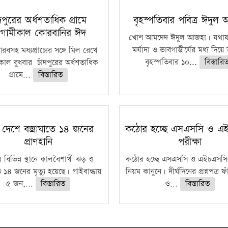
ঁদপুরের অর্ধশতাধিক গ্রামে
বৃহস্পতিবার পবিত্র ঈদুল
গামীকাল কোরবানির ঈদ
খোশ আমদেদ ঈদুল আজহা। যথাযথ
মর্যাদা ও ভাবগাম্ভীর্যের মধ্য দিয়
বসহ মধ্যপ্রাচ্যের সঙ্গে মিল রেখে
বৃহস্পতিবার ১০...
বিস্তারি
াল বুধবার চাঁদপুরের অর্ধশতাধিক
গ্রামে...
বিস্তারিত
 দেশে বজ্রাঘাতে ১৪ জনের
কঠোর হচ্ছে এসএসসি ও এ
প্রাণহানি
পরীক্ষা
 বিভিন্ন স্থানে কালবৈশাখী ঝড় ও
কঠোর হচ্ছে এসএসসি ও এইচএসসি 
ে ১৪ জনের মৃত্যু হয়েছে। গাইবান্ধায়
নিয়ম কানুনে। দীর্ঘদিনের প্রশ্নপত্র 
৫ জন,...
বিস্তারিত
ও...
বিস্তারিত