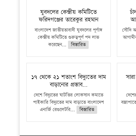
যুবদলের কেন্দ্রীয় কমিটিতে
চা
ফরিদগঞ্জের তারেকুর রহমান
আ
বাংলাদেশ জাতীয়তাবাদী যুবদলের পূর্ণাঙ্গ
সৌদি আর
কেন্দ্রীয় কমিটিতে গুরুত্বপূর্ণ পদ লাভ
আগামীক
করেছেন...
বিস্তারিত
১৭ থেকে ২১ শতাংশ বিদ্যুতের দাম
সারা
বাড়ানোর প্রস্তাব…
দেশে বিদ্যুতের ঘাটতির লোকসান কমাতে
দেশের
পাইকারি বিদ্যুতের দাম বাড়াতে বাংলাদেশ
বজ্রাপাত
এনার্জি রেগুলেটরি...
বিস্তারিত