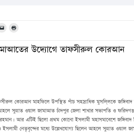
 জামাআতের উদ্যোগে তাফসীরুল কোরআন
াফসীরুল কোরআন মাহফিলে উপস্থিত পাঁচ সহস্রাধিক মুসলি্লকে জঙ্গিবাদ
হলে সুন্নাত ওয়াল জামাআত চাঁদপুর জেলা শাখার সভাপতি ও ফরিদগঞ্
ুর রহমান। আর এটিই ছিলো প্রথম কোনো ইসলামী মহাসমাবেশে জঙ্গিবাদ 
ইসলামী নেতৃবৃন্দের মধ্যে উল্লেখযোগ্য ছিলেন আহলে সুন্নাত ওয়াল 