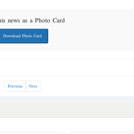
his news as a Photo Card
Download Photo Card
Previous
Next