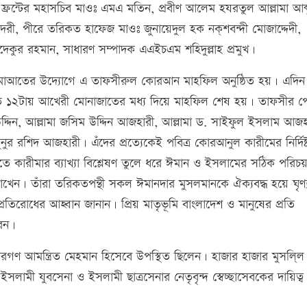
ফ্রন্টের মহাসচিব মাওঃ এমএ মতিন, প্রবীণ আলেম হযরতুল আল্লামা আব্
রী, পীরে তরিকত হাফেজ মাওঃ জুনায়েদুল হক নক্শবন্দী মোজাদ্দেদী,
াদেকুর রহমান, সাধারণ সম্পাদক এএইচএম শহিদুল্লাহ প্রমুখ।
াল জামাআতের উদ্যোগে এ তাফসীরুল কোরআন মাহফিল অনুষ্ঠিত হয়। এদি
রাত ১২টায় আখেরী মোনাজাতের মধ্য দিয়ে মাহফিল শেষ হয়। তাফসীর প
উদ্দিন, আল্লামা জসিম উদ্দিন আজহারী, আল্লামা ড. সাইফুল ইসলাম আজহ
ামুনুর রশিদ আজহারী। এঁদের প্রত্যেকেই পবিত্র কোরআনুল কারীমের নির্দিষ্
ারীমার ব্যাখ্যা বিশ্লেষণ তুলে ধরে ঈমান ও ইসলামের সঠিক পরিচয়
 রাখেন। তাঁরা তরিকতপন্থী সকল ঈমানদার মুসলমানকে ঐক্যবদ্ধ হয়ে ঘৃণ্
প্রতিরোধের আহ্বান জানান। প্রিয় মাতৃভূমি বাংলাদেশ ও মানুষের প্রতি
রেন।
্সিরগণ আমন্ত্রিত মেহমান হিসেবে উপস্থিত ছিলেন। হাজার হাজার মুসলি্ল
লামী যুবসেনা ও ইসলামী ছাত্রসেনার নেতৃবৃন্দ স্বেচ্ছাসেবকের দায়িত্