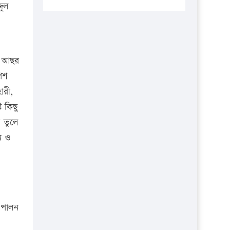
প্রতিষ্ঠানকে ৪০হাজার টাকা জরিমানা।
দুল
এবার লঞ্চের ভাড়া বাড়ল
১৭ থেকে ২১ শতাংশ বিদ্যুতের দাম
বাড়ানোর প্রস্তাব পিডিবির
ন আছর
১৬ মে চাঁদপুর ও ২৫ মে ফেনী সফরে
েশ
যাবেন প্রধানমন্ত্রী
ারী,
ট কিছু
উচ্চশিক্ষায় গৌরবময় অর্জন: পূর্ণ
স্কলারশিপে যুক্তরাষ্ট্রে পিএইচডি করছেন
 তুলে
কুয়েটের কৃতি…
য ও
সারা দেশে বজ্রাঘাতে ১৪ জনের
প্রাণহানি
কঠোর হচ্ছে এসএসসি ও এইচএসসি
পরীক্ষা
ব পালন
ফরিদগঞ্জে আগুনে পুড়লো ৬ ব্যবসা