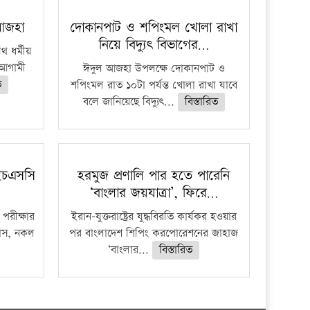
 আজহা
দোকানপাট ও শপিংমল খোলা রাখা
নিয়ে বিদ্যুৎ বিভাগের…
 ধর্মীয়
ে আগামী
ঈদুল আজহা উপলক্ষে দোকানপাট ও
ত
শপিংমল রাত ১০টা পর্যন্ত খোলা রাখা যাবে
বলে জানিয়েছে বিদ্যুৎ...
বিস্তারিত
ইচএসসি
হরমুজ প্রণালি পার হতে পারেনি
‘বাংলার জয়যাত্রা’, ফিরে…
পরীক্ষার
ইরান-যুক্তরাষ্ট্রের যুদ্ধবিরতি কার্যকর হওয়ার
ফাঁস, নকল
পর বাংলাদেশ শিপিং করপোরেশনের জাহাজ
‘বাংলার...
বিস্তারিত