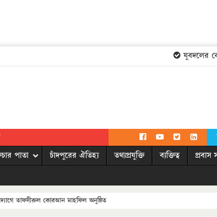
যুবদলের কেন্দ
দ
িচার পাতা
চাঁদপুরের ঐতিহ্য
তথ্যপ্রযুক্তি
ব্যক্তিত্ব
প্রবাস 
দ্যোগে তাফসীরুল কোরআন মাহফিল অনুষ্ঠিত