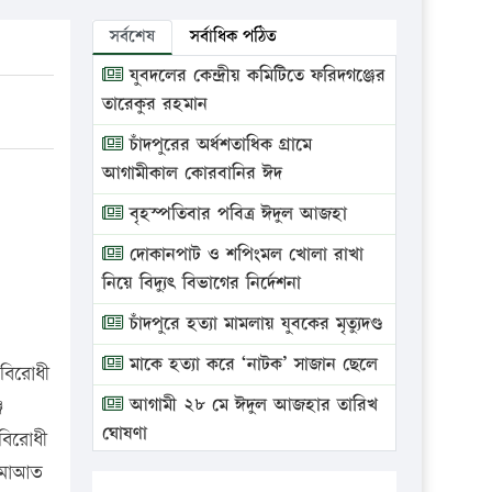
সর্বশেষ
সর্বাধিক পঠিত
যুবদলের কেন্দ্রীয় কমিটিতে ফরিদগঞ্জের
তারেকুর রহমান
চাঁদপুরের অর্ধশতাধিক গ্রামে
আগামীকাল কোরবানির ঈদ
বৃহস্পতিবার পবিত্র ঈদুল আজহা
দোকানপাট ও শপিংমল খোলা রাখা
নিয়ে বিদ্যুৎ বিভাগের নির্দেশনা
চাঁদপুরে হত্যা মামলায় যুবকের মৃত্যুদণ্ড
মাকে হত্যা করে ‘নাটক’ সাজান ছেলে
 বিরোধী
আগামী ২৮ মে ঈদুল আজহার তারিখ
জ
ঘোষণা
বিরোধী
জামাআত
ভ্রাম্যমাণ আদালতে দুইটি প্রতিষ্ঠানকে