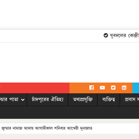
যুবদলের কেন্দ্রীয় 
দ
িচার পাতা
চাঁদপুরের ঐতিহ্য
তথ্যপ্রযুক্তি
ব্যক্তিত্ব
প্রবাস 
নের জুম্মার নামাজ আদায় আগামীকাল শনিবার আখেরী মুনাজাত