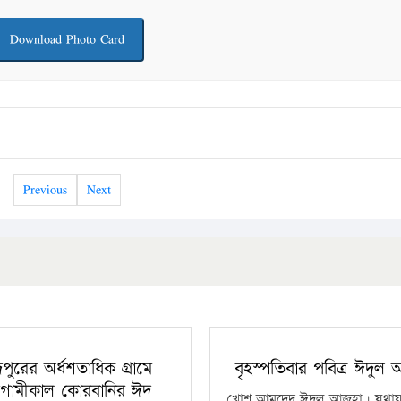
Download Photo Card
Previous
Next
ঁদপুরের অর্ধশতাধিক গ্রামে
বৃহস্পতিবার পবিত্র ঈদুল
গামীকাল কোরবানির ঈদ
খোশ আমদেদ ঈদুল আজহা। যথাযথ