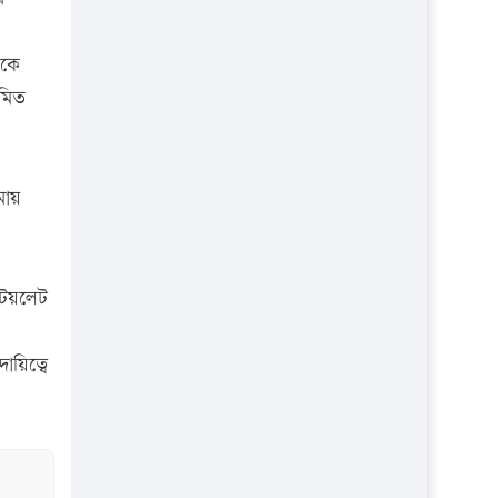
প্রতিষ্ঠান
েকে
য়মিত
মায়
ত টয়লেট
য়িত্বে