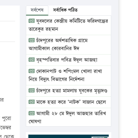
সর্বশেষ
সর্বাধিক পঠিত
যুবদলের কেন্দ্রীয় কমিটিতে ফরিদগঞ্জের
তারেকুর রহমান
চাঁদপুরের অর্ধশতাধিক গ্রামে
আগামীকাল কোরবানির ঈদ
বৃহস্পতিবার পবিত্র ঈদুল আজহা
দোকানপাট ও শপিংমল খোলা রাখা
নিয়ে বিদ্যুৎ বিভাগের নির্দেশনা
চাঁদপুরে হত্যা মামলায় যুবকের মৃত্যুদণ্ড
ের
মাকে হত্যা করে ‘নাটক’ সাজান ছেলে
আগামী ২৮ মে ঈদুল আজহার তারিখ
 পুরো
ঘোষণা
েম্বর
ভ্রাম্যমাণ আদালতে দুইটি প্রতিষ্ঠানকে
ল থেকে