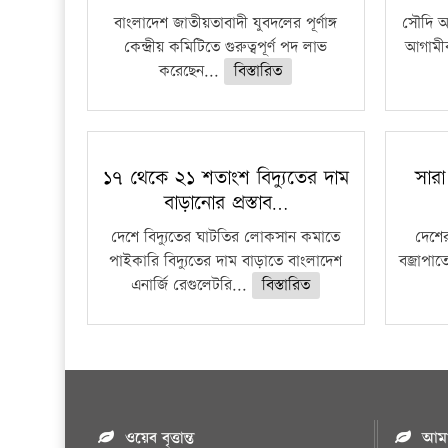
বাংলাদেশ জাতীয়তাবাদী যুবদলের পূর্ণাঙ্গ
সৌদি আর
কেন্দ্রীয় কমিটিতে গুরুত্বপূর্ণ পদ লাভ
আগামীক
করেছেন...
বিস্তারিত
১৭ থেকে ২১ শতাংশ বিদ্যুতের দাম
সারা
বাড়ানোর প্রস্তাব…
দেশে বিদ্যুতের ঘাটতির লোকসান কমাতে
দেশের
পাইকারি বিদ্যুতের দাম বাড়াতে বাংলাদেশ
বজ্রাপাত
এনার্জি রেগুলেটরি...
বিস্তারিত
ওয়েব বৃত্তান্ত
আমাদ