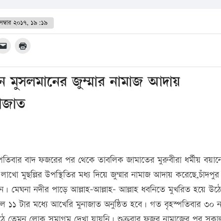
েম্বার ২০১৭, ১৯:১৯
রান মুসলমানের জুম্মার নামাজ আদায়
াজাত
স্পতিবার বাদ ফজরের পর থেকে তাবলিক জামাতের মুরুবীরা ধর্মীয় বয়ান
খো মুছল্লির উপস্থিতির মধ্য দিয়ে জুম্মার নামাজ আদায় করেছে,চাঁদপুর
। মেঘনা নদীর পাড়ে আল্লাহ-আল্লাহ- আল্লাহ ধবনিতে মুখরিত হয়ে উঠে
১১ টার মধ্যে আখেরি মুনাজাত অনুষ্ঠিত হবে। গত বৃহস্পতিবার ৩০ নভ
াঠে তেমন লোক সমাগম দেখা যায়নি। শুক্রবার ফজর নামাজের পর সকা