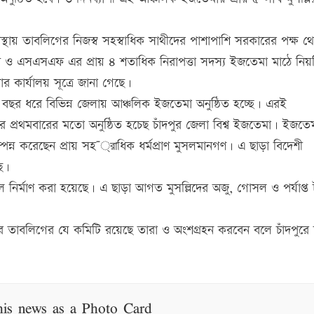
যবস্থায় তাবলিগের নিজস্ব সহস্বাধিক সাথীদের পাশাপাশি সরকারের পক্ষ থ
িএসবি ও এসএসএফ এর প্রায় ৪ শতাধিক নিরাপত্তা সদস্য ইজতেমা মাঠে নি
 কার্যালয় সূত্রে জানা গেছে।
ছর ধরে বিভিন্ন জেলায় আঞ্চলিক ইজতেমা অনুষ্ঠিত হচ্ছে। এরই
পুরে প্রথমবারের মতো অনুষ্ঠিত হচেছ চাঁদপুর জেলা বিশ্ব ইজতেমা। ইজতে
জ সম্পন্ন করেছেন প্রায় সহ¯্রাধিক ধর্মপ্রাণ মুসলমানগণ। এ ছাড়া বিদেশী
ছে।
ডেল নির্মাণ করা হয়েছে। এ ছাড়া আগত মুসল্লিদের অজু, গোসল ও পর্যাপ্
াবলিগের যে কমিটি রয়েছে তারা ও অংশগ্রহন করবেন বলে চাঁদপুরে দা
his news as a Photo Card