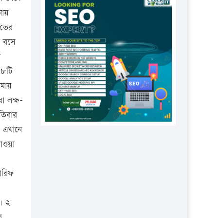
প্রতিষ্ঠানকে ৪০হাজার টাকা জরিমানা।
নায়
এবার লঞ্চের ভাড়া বাড়ল
াতের
১৭ থেকে ২১ শতাংশ বিদ্যুতের দাম
ঁ বসে
বাড়ানোর প্রস্তাব পিডিবির
ে
 ৮টি
১৬ মে চাঁদপুর ও ২৫ মে ফেনী সফরে
যাবেন প্রধানমন্ত্রী
েমায়
া লক্ষ-
উচ্চশিক্ষায় গৌরবময় অর্জন: পূর্ণ
তিবার
স্কলারশিপে যুক্তরাষ্ট্রে পিএইচডি করছেন
কুয়েটের কৃতি…
। এখানে
যাওয়া
সারা দেশে বজ্রাঘাতে ১৪ জনের
প্রাণহানি
আরিফ
কঠোর হচ্ছে এসএসসি ও এইচএসসি
পরীক্ষা
। ২
ফরিদগঞ্জে আগুনে পুড়লো ৬ ব্যবসা
র