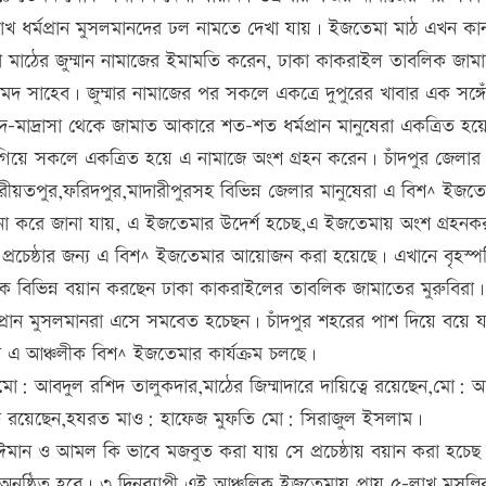
ে লাখ-লাখ ধর্মপ্রান মুসলমানদের ঢল নামতে দেখা যায়। ইজতেমা মাঠ এখন কা
া মাঠের জুম্মান নামাজের ইমামতি করেন, ঢাকা কাকরাইল তাবলিক জাম
 সাহেব। জুম্মার নামাজের পর সকলে একত্রে দুপুরের খাবার এক সঙ্গে
মাদ্রাসা থেকে জামাত আকারে শত-শত ধর্মপ্রান মানুষেরা একত্রিত হয়
য়ে সকলে একত্রিত হয়ে এ নামাজে অংশ গ্রহন করেন। চাঁদপুর জেলার
,শরীয়তপুর,ফরিদপুর,মাদারীপুরসহ বিভিন্ন জেলার মানুষেরা এ বিশ^ ইজত
া করে জানা যায়, এ ইজতেমার উদের্শ হচেছ,এ ইজতেমায় অংশ গ্রহনকর
প্রচেষ্ঠার জন্য এ বিশ^ ইজতেমার আয়োজন করা হয়েছে। এখানে বৃহস্প
ে বিভিন্ন বয়ান করছেন ঢাকা কাকরাইলের তাবলিক জামাতের মুরুবিরা
র্মপ্রান মুসলমানরা এসে সমবেত হচেছন। চাঁদপুর শহরের পাশ দিয়ে বয়ে 
 এ আঞ্চলীক বিশ^ ইজতেমার কার্যক্রম চলছে।
া মো: আবদুল রশিদ তালুকদার,মাঠের জিম্মাদারে দায়িত্বে রয়েছেন,মো: 
িত্বে রয়েছেন,হযরত মাও: হাফেজ মুফতি মো: সিরাজুল ইসলাম।
ঈমান ও আমল কি ভাবে মজবুত করা যায় সে প্রচেষ্ঠায় বয়ান করা হচেছ
অনুষ্ঠিত হবে। ৩ দিনব্যাপী এই আঞ্চলিক ইজতেমায় প্রায় ৫-লাখ মুসল্লি