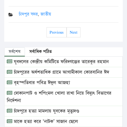
চাঁদপুর সদর
,
জাতীয়
Previous
Next
সর্বশেষ
সর্বাধিক পঠিত
যুবদলের কেন্দ্রীয় কমিটিতে ফরিদগঞ্জের তারেকুর রহমান
চাঁদপুরের অর্ধশতাধিক গ্রামে আগামীকাল কোরবানির ঈদ
বৃহস্পতিবার পবিত্র ঈদুল আজহা
দোকানপাট ও শপিংমল খোলা রাখা নিয়ে বিদ্যুৎ বিভাগের
নির্দেশনা
চাঁদপুরে হত্যা মামলায় যুবকের মৃত্যুদণ্ড
মাকে হত্যা করে ‘নাটক’ সাজান ছেলে