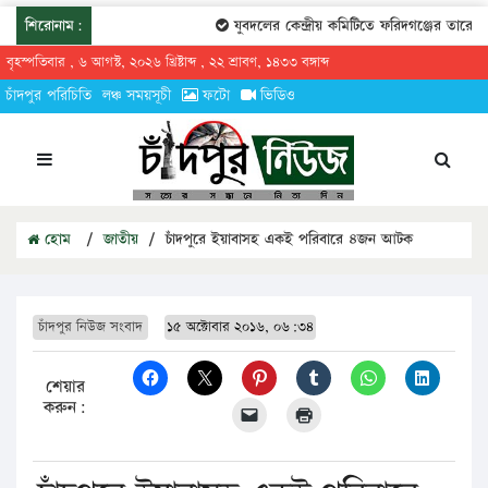
শিরোনাম:
যুবদলের কেন্দ্রীয় কমিটিতে ফরিদগঞ্জের তারেকুর রহম
বৃহস্পতিবার , ৬ আগস্ট, ২০২৬ খ্রিষ্টাব্দ , ২২ শ্রাবণ, ১৪৩৩ বঙ্গাব্দ
চাঁদপুর পরিচিতি
লঞ্চ সময়সূচী
ফটো
ভিডিও
হোম
/
জাতীয়
/
চাঁদপুরে ইয়াবাসহ একই পরিবারে ৪জন আটক
চাঁদপুর নিউজ সংবাদ
১৫ অক্টোবার ২০১৬, ০৬:৩৪
শেয়ার
করুন: