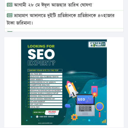
আগামী ২৮ মে ঈদুল আজহার তারিখ ঘোষণা
ভ্রাম্যমাণ আদালতে দুইটি প্রতিষ্ঠানকে প্রতিষ্ঠানকে ৪০হাজার
টাকা জরিমানা।
এবার লঞ্চের ভাড়া বাড়ল
১৭ থেকে ২১ শতাংশ বিদ্যুতের দাম বাড়ানোর প্রস্তাব পিডিবির
১৬ মে চাঁদপুর ও ২৫ মে ফেনী সফরে যাবেন প্রধানমন্ত্রী
উচ্চশিক্ষায় গৌরবময় অর্জন: পূর্ণ স্কলারশিপে যুক্তরাষ্ট্রে
পিএইচডি করছেন কুয়েটের কৃতি…
সারা দেশে বজ্রাঘাতে ১৪ জনের প্রাণহানি
কঠোর হচ্ছে এসএসসি ও এইচএসসি পরীক্ষা
ফরিদগঞ্জে আগুনে পুড়লো ৬ ব্যবসা প্রতিষ্ঠান