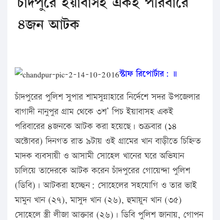
চাঁদপুরে ইয়াবাসহ একই পরিবারে
৪জন আটক
স্টাফ রিপোর্টার: ॥
চাঁদপুরের পুলিশ সুপার শামসুন্নাহারে নির্দেশে সদর উপজেলার
বাগাদী নানুপুর গ্রাম থেকে ৩শ’ পিচ ইয়াবাসহ একই
পরিবারের ৪জনকে আটক করা হয়েছে। শুক্রবার (১৪
অক্টোবর) দিনগত রাত ৯টায় ওই গ্রামের খান বাড়ীতে চিহ্নিত
মাদক ব্যবসায়ী ও আসামী সোহেল খানের ঘরে অভিযান
চালিয়ে তাদেরকে আটক করেন চাঁদপুরের গোয়েন্দা পুলিশ
(ডিবি)। আটকরা হচ্ছেন: সোহেলের সহযোগি ও তার ভাই
মামুন খান (২৭), মাসুদ খান (২৬), হুমায়ুন খান (৩৫)
সোহেলে স্ত্রী লীজা আক্তার (২৬)। ডিবি পুলিশ জানায়, গোপন