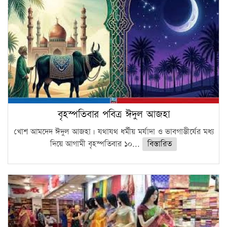
বৃহস্পতিবার পবিত্র ঈদুল আজহা
খোশ আমদেদ ঈদুল আজহা। যথাযথ ধর্মীয় মর্যাদা ও ভাবগাম্ভীর্যের মধ্য
দিয়ে আগামী বৃহস্পতিবার ১০...
বিস্তারিত