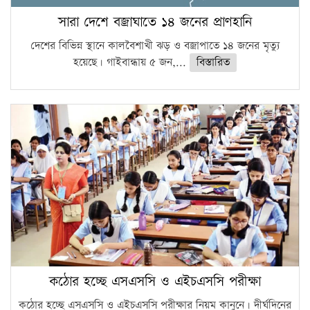
সারা দেশে বজ্রাঘাতে ১৪ জনের প্রাণহানি
দেশের বিভিন্ন স্থানে কালবৈশাখী ঝড় ও বজ্রাপাতে ১৪ জনের মৃত্যু
হয়েছে। গাইবান্ধায় ৫ জন,...
বিস্তারিত
কঠোর হচ্ছে এসএসসি ও এইচএসসি পরীক্ষা
কঠোর হচ্ছে এসএসসি ও এইচএসসি পরীক্ষার নিয়ম কানুনে। দীর্ঘদিনের