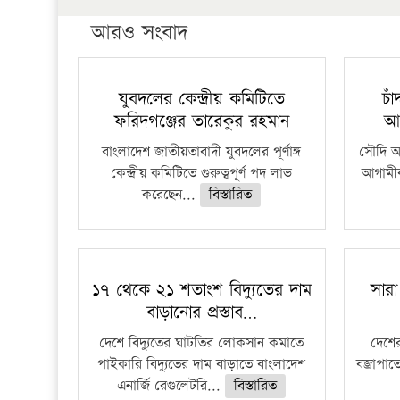
আরও সংবাদ
যুবদলের কেন্দ্রীয় কমিটিতে
চা
ফরিদগঞ্জের তারেকুর রহমান
আ
বাংলাদেশ জাতীয়তাবাদী যুবদলের পূর্ণাঙ্গ
সৌদি আর
কেন্দ্রীয় কমিটিতে গুরুত্বপূর্ণ পদ লাভ
আগামীক
করেছেন...
বিস্তারিত
১৭ থেকে ২১ শতাংশ বিদ্যুতের দাম
সারা
বাড়ানোর প্রস্তাব…
দেশে বিদ্যুতের ঘাটতির লোকসান কমাতে
দেশের
পাইকারি বিদ্যুতের দাম বাড়াতে বাংলাদেশ
বজ্রাপাত
এনার্জি রেগুলেটরি...
বিস্তারিত