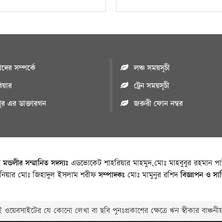
ের সম্পর্কে
লঞ্চ সময়সূচী
রিয়ার
ট্রেন সময়সূচী
পুর এর ডাক্তারগন
জরুরী ফোন নম্বর
া মন্ডলীর সম্মানিত সদস্যঃ
এডভোকেট শাহরিয়ার মাহমুদ,মোঃ মাহবুবুর রহমান পাট
জিনিয়ার মোঃ জিহাদুল ইসলাম শরীফ
সম্পাদকঃ
মোঃ মামুনুর রশিদ
বিজ্ঞাপন ও সা
 ওয়েবসাইটের যে কোনো লেখা বা ছবি পুনঃপ্রকাশের ক্ষেত্রে ঋন স্বীকার বাঞ্চনীয