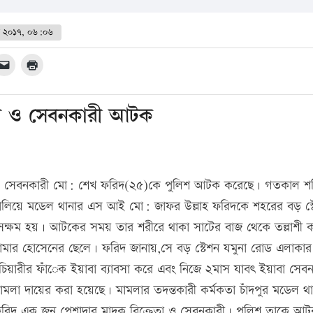
ই ২০১৭, ০৬:০৬
েতা ও সেবনকারী আটক
া ও সেবনকারী মো: শেখ ফরিদ(২৫)কে পুলিশ আটক করেছে। গতকাল শ
চালিয়ে মডেল থানার এস আই মো: জাফর উল্লাহ ফরিদকে শহরের বড় স্
সক্ষম হয়। আটকের সময় তার শরীরে থাকা সাটের বাজ থেকে তল্লাশী 
কামার হোসেনের ছেলে। ফরিদ জানায়,সে বড় স্টেশন যমুনা রোড এলাকার
চিয়ারীর ফাঁেক ইয়াবা ব্যাবসা করে এবং নিজে ২মাস যাবৎ ইয়াবা সেব
মলা দায়ের করা হয়েছে। মামলার তদন্তকারী কর্মকতা চাঁদপুর মডেল থা
েখ ফরিদ এক জন পেশাদার মাদক বিক্রেতা ও সেবনকারী। পুলিশ তাকে আ