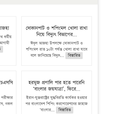
প্রতিষ্ঠান
 আজহা
দোকানপাট ও শপিংমল খোলা রাখা
নিয়ে বিদ্যুৎ বিভাগের…
 ধর্মীয়
ে আগামী
ঈদুল আজহা উপলক্ষে দোকানপাট ও
ত
শপিংমল রাত ১০টা পর্যন্ত খোলা রাখা যাবে
বলে জানিয়েছে বিদ্যুৎ...
বিস্তারিত
ইচএসসি
হরমুজ প্রণালি পার হতে পারেনি
‘বাংলার জয়যাত্রা’, ফিরে…
পরীক্ষার
ইরান-যুক্তরাষ্ট্রের যুদ্ধবিরতি কার্যকর হওয়ার
ফাঁস, নকল
পর বাংলাদেশ শিপিং করপোরেশনের জাহাজ
‘বাংলার...
বিস্তারিত