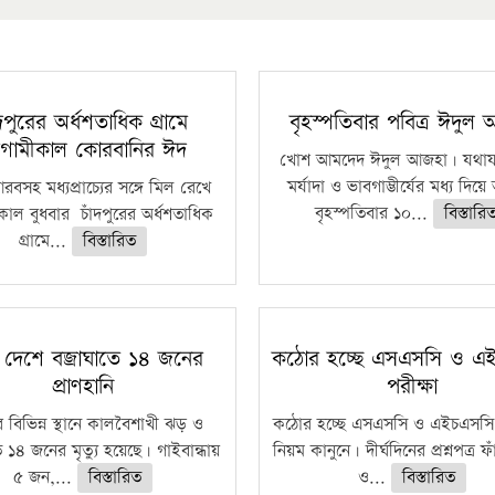
ঁদপুরের অর্ধশতাধিক গ্রামে
বৃহস্পতিবার পবিত্র ঈদুল
গামীকাল কোরবানির ঈদ
খোশ আমদেদ ঈদুল আজহা। যথাযথ
মর্যাদা ও ভাবগাম্ভীর্যের মধ্য দিয়
বসহ মধ্যপ্রাচ্যের সঙ্গে মিল রেখে
বৃহস্পতিবার ১০...
বিস্তারি
াল বুধবার চাঁদপুরের অর্ধশতাধিক
গ্রামে...
বিস্তারিত
 দেশে বজ্রাঘাতে ১৪ জনের
কঠোর হচ্ছে এসএসসি ও এ
প্রাণহানি
পরীক্ষা
 বিভিন্ন স্থানে কালবৈশাখী ঝড় ও
কঠোর হচ্ছে এসএসসি ও এইচএসসি 
ে ১৪ জনের মৃত্যু হয়েছে। গাইবান্ধায়
নিয়ম কানুনে। দীর্ঘদিনের প্রশ্নপত্র 
৫ জন,...
বিস্তারিত
ও...
বিস্তারিত