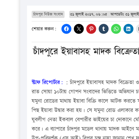
চাঁদপুর নিউজ সংবাদ
৩১ জুলাই ২০১৭, ০৬:০৫
আপডেটঃ
৩১ জুলা
শেয়ার করুন:
চাঁদপুরে ইয়াবাসহ মাদক বিক্র
স্টাফ রিপোর্টার:
: চাঁদপুরে ইয়াবাসহ মাদক বিক্রেত
রাত সোয়া ১০টায় গোপন সংবাদের ভিত্তিতে অভিযান 
যমুনা রোডের মাথায় ইয়াবা বিক্রি কালে আটক করতে 
পিছ ইয়াবা উদ্বার করা হয়। সে যমুনা রোড এলাকার 
যুবলীগ নেতা ইকবাল বেপারীর ভাইয়ের চা দোকানে মে
করে। এ ব্যাপারে চাঁদপুর মডেল থানায় মাদক আইনে মা
উপ-পরিদর্শক (এস আই) বিপ্লব চন্দ্র নাহা জানান,শ