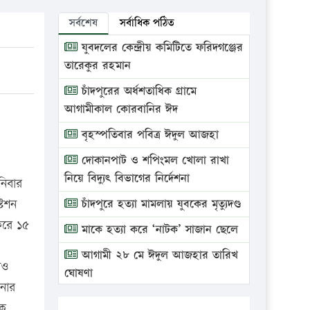
সর্বশেষ
সর্বাধিক পঠিত
যুবদলের কেন্দ্রীয় কমিটিতে ফরিদগঞ্জের
তারেকুর রহমান
চাঁদপুরের অর্ধশতাধিক গ্রামে
আগামীকাল কোরবানির ঈদ
বৃহস্পতিবার পবিত্র ঈদুল আজহা
দোকানপাট ও শপিংমল খোলা রাখা
নিয়ে বিদ্যুৎ বিভাগের নির্দেশনা
নিবার
টেশন
চাঁদপুরে হত্যা মামলায় যুবকের মৃত্যুদণ্ড
করে ১৫
মাকে হত্যা করে ‘নাটক’ সাজান ছেলে
আগামী ২৮ মে ঈদুল আজহার তারিখ
নও
ঘোষণা
নার
ভ্রাম্যমাণ আদালতে দুইটি প্রতিষ্ঠানকে
টক