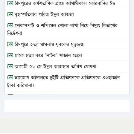
চাঁদপুরের অর্ধশতাধিক গ্রামে আগামীকাল কোরবানির ঈদ
বৃহস্পতিবার পবিত্র ঈদুল আজহা
দোকানপাট ও শপিংমল খোলা রাখা নিয়ে বিদ্যুৎ বিভাগের
নির্দেশনা
চাঁদপুরে হত্যা মামলায় যুবকের মৃত্যুদণ্ড
মাকে হত্যা করে ‘নাটক’ সাজান ছেলে
আগামী ২৮ মে ঈদুল আজহার তারিখ ঘোষণা
ভ্রাম্যমাণ আদালতে দুইটি প্রতিষ্ঠানকে প্রতিষ্ঠানকে ৪০হাজার
টাকা জরিমানা।
এবার লঞ্চের ভাড়া বাড়ল
১৭ থেকে ২১ শতাংশ বিদ্যুতের দাম বাড়ানোর প্রস্তাব পিডিবির
১৬ মে চাঁদপুর ও ২৫ মে ফেনী সফরে যাবেন প্রধানমন্ত্রী
উচ্চশিক্ষায় গৌরবময় অর্জন: পূর্ণ স্কলারশিপে যুক্তরাষ্ট্রে