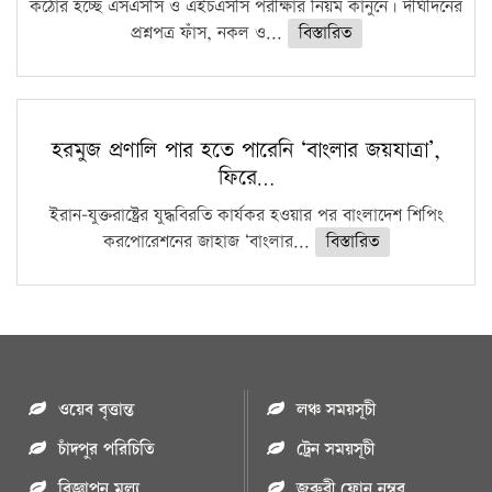
কঠোর হচ্ছে এসএসসি ও এইচএসসি পরীক্ষার নিয়ম কানুনে। দীর্ঘদিনের
প্রশ্নপত্র ফাঁস, নকল ও...
বিস্তারিত
হরমুজ প্রণালি পার হতে পারেনি ‘বাংলার জয়যাত্রা’,
ফিরে…
ইরান-যুক্তরাষ্ট্রের যুদ্ধবিরতি কার্যকর হওয়ার পর বাংলাদেশ শিপিং
করপোরেশনের জাহাজ ‘বাংলার...
বিস্তারিত
ওয়েব বৃত্তান্ত
লঞ্চ সময়সূচী
চাঁদপুর পরিচিতি
ট্রেন সময়সূচী
বিজ্ঞাপন মুল্য
জরুরী ফোন নম্বর