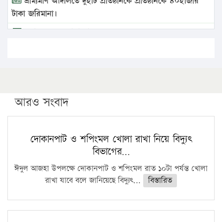
ভ্রাম্যমাণ আদালতে দুইটি প্রতিষ্ঠানকে প্রতিষ্ঠানকে ৪০হাজার
টাকা জরিমানা।
এবার লঞ্চের ভাড়া বাড়ল
১৭ থেকে ২১ শতাংশ বিদ্যুতের দাম বাড়ানোর প্রস্তাব পিডিবির
১৬ মে চাঁদপুর ও ২৫ মে ফেনী সফরে যাবেন প্রধানমন্ত্রী
উচ্চশিক্ষায় গৌরবময় অর্জন: পূর্ণ স্কলারশিপে যুক্তরাষ্ট্রে
পিএইচডি করছেন কুয়েটের কৃতি…
আরও সংবাদ
সারা দেশে বজ্রাঘাতে ১৪ জনের প্রাণহানি
কঠোর হচ্ছে এসএসসি ও এইচএসসি পরীক্ষা
দোকানপাট ও শপিংমল খোলা রাখা নিয়ে বিদ্যুৎ
বিভাগের…
ফরিদগঞ্জে আগুনে পুড়লো ৬ ব্যবসা প্রতিষ্ঠান
ঈদুল আজহা উপলক্ষে দোকানপাট ও শপিংমল রাত ১০টা পর্যন্ত খোলা
রাখা যাবে বলে জানিয়েছে বিদ্যুৎ...
বিস্তারিত