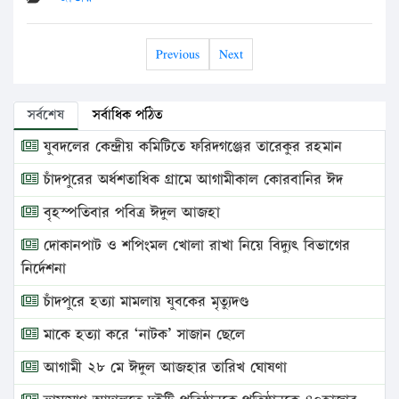
Previous
Next
সর্বশেষ
সর্বাধিক পঠিত
যুবদলের কেন্দ্রীয় কমিটিতে ফরিদগঞ্জের তারেকুর রহমান
চাঁদপুরের অর্ধশতাধিক গ্রামে আগামীকাল কোরবানির ঈদ
বৃহস্পতিবার পবিত্র ঈদুল আজহা
দোকানপাট ও শপিংমল খোলা রাখা নিয়ে বিদ্যুৎ বিভাগের
নির্দেশনা
চাঁদপুরে হত্যা মামলায় যুবকের মৃত্যুদণ্ড
মাকে হত্যা করে ‘নাটক’ সাজান ছেলে
আগামী ২৮ মে ঈদুল আজহার তারিখ ঘোষণা