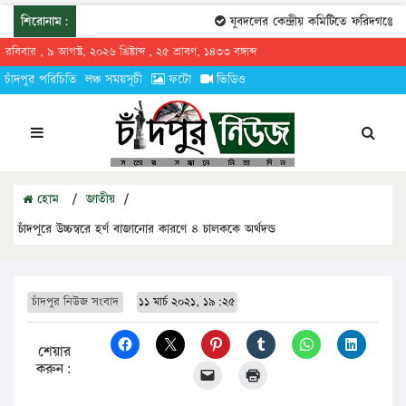
শিরোনাম:
যুবদলের কেন্দ্রীয় কমিটিতে ফরিদগঞ্জের 
রবিবার , ৯ আগস্ট, ২০২৬ খ্রিষ্টাব্দ , ২৫ শ্রাবণ, ১৪৩৩ বঙ্গাব্দ
চাঁদপুর পরিচিতি
লঞ্চ সময়সূচী
ফটো
ভিডিও
হোম
/
জাতীয়
/
চাঁদপুরে উচ্চস্বরে হর্ণ বাজানোর কারণে ৪ চালককে অর্থদন্ড
চাঁদপুর নিউজ সংবাদ
১১ মার্চ ২০২১, ১৯:২৫
শেয়ার
করুন: