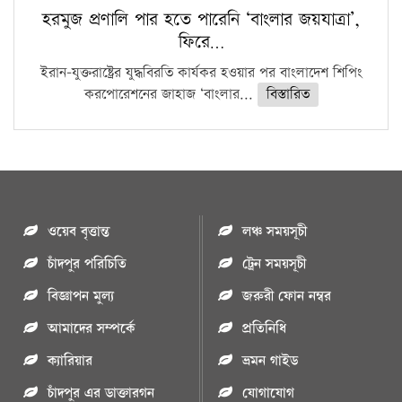
হরমুজ প্রণালি পার হতে পারেনি ‘বাংলার জয়যাত্রা’,
ফিরে…
ইরান-যুক্তরাষ্ট্রের যুদ্ধবিরতি কার্যকর হওয়ার পর বাংলাদেশ শিপিং
করপোরেশনের জাহাজ ‘বাংলার...
বিস্তারিত
ওয়েব বৃত্তান্ত
লঞ্চ সময়সূচী
চাঁদপুর পরিচিতি
ট্রেন সময়সূচী
বিজ্ঞাপন মুল্য
জরুরী ফোন নম্বর
আমাদের সম্পর্কে
প্রতিনিধি
ক্যারিয়ার
ভ্রমন গাইড
চাঁদপুর এর ডাক্তারগন
যোগাযোগ