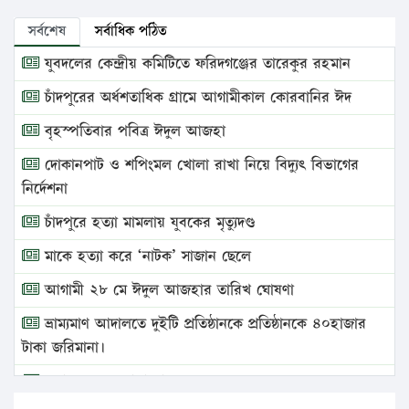
সর্বশেষ
সর্বাধিক পঠিত
যুবদলের কেন্দ্রীয় কমিটিতে ফরিদগঞ্জের তারেকুর রহমান
চাঁদপুরের অর্ধশতাধিক গ্রামে আগামীকাল কোরবানির ঈদ
বৃহস্পতিবার পবিত্র ঈদুল আজহা
দোকানপাট ও শপিংমল খোলা রাখা নিয়ে বিদ্যুৎ বিভাগের
নির্দেশনা
চাঁদপুরে হত্যা মামলায় যুবকের মৃত্যুদণ্ড
মাকে হত্যা করে ‘নাটক’ সাজান ছেলে
আগামী ২৮ মে ঈদুল আজহার তারিখ ঘোষণা
ভ্রাম্যমাণ আদালতে দুইটি প্রতিষ্ঠানকে প্রতিষ্ঠানকে ৪০হাজার
টাকা জরিমানা।
এবার লঞ্চের ভাড়া বাড়ল