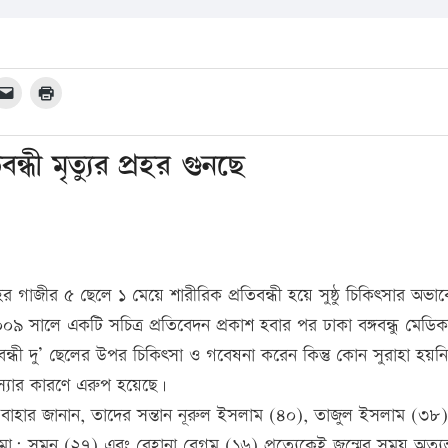
্ধী মৃত্যুর প্রহর গুনছে
র গাজীর ৫ ছেলে ১ মেয়ে শারীরিক প্রতিবন্ধী হয়ে সুষ্ঠু চিকিৎসার অভাবে 
৯ সালে একটি সচিত্র প্রতিবেদন প্রকাশ হবার পর ঢাকা বঙ্গবন্ধু মেডি
বন্ধী দু’ ছেলের উপর চিকিৎসা ও গবেষনা করেন কিন্তু কোন সুরাহা হয়ন
্যার কারণে এরুপ হয়েছে।
ল বাহার জানান, তাদের সন্তান নূরুল ইসলাম (৪০), তাজুল ইসলাম (৩৮
মো: সুমন (২৭) এবং রেহানা বেগম (১৬) প্রত্যেকেই জন্মের সময় অত্যন