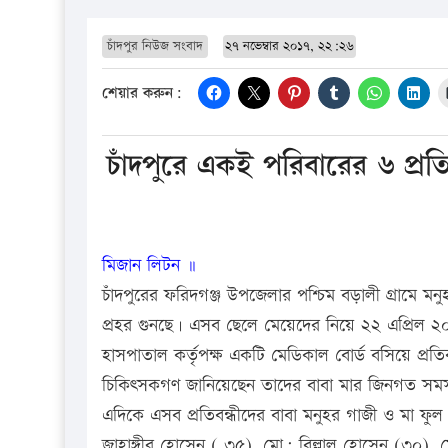
চাঁদপুর নিউজ সংবাদ
২৭ নভেম্বার ২০১৭, ২২:২৬
শেয়ার করুন:
চাঁদপুরে একই পরিবারের ৬ প্রতিবন
মিজান লিটন ॥
চাঁদপুরের ফরিদগঞ্জ উপজেলার পশ্চিম বড়ালী গ্রামে মনুহ
প্রহর গুনছে। এসব ছেলে মেয়েদের নিয়ে ২২ এপ্রিল ২০০
হাসপাতাল কর্তৃপক্ষ একটি মেডিকাল বোর্ড বসিয়ে প্রতি
চিকিৎসকগণ জানিয়েছেন তাদের বাবা মার জিনগত সমস
এদিকে এসব প্রতিবন্ধীদের বাবা মনুহর গাজী ও মা ফু
জাহাঙ্গীর হোসেন ( ৩৫), মো: বিল্লাল হোসেন (৩০), 