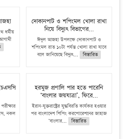
 আজহা
দোকানপাট ও শপিংমল খোলা রাখা
নিয়ে বিদ্যুৎ বিভাগের…
 ধর্মীয়
ে আগামী
ঈদুল আজহা উপলক্ষে দোকানপাট ও
ত
শপিংমল রাত ১০টা পর্যন্ত খোলা রাখা যাবে
বলে জানিয়েছে বিদ্যুৎ...
বিস্তারিত
ইচএসসি
হরমুজ প্রণালি পার হতে পারেনি
‘বাংলার জয়যাত্রা’, ফিরে…
পরীক্ষার
ইরান-যুক্তরাষ্ট্রের যুদ্ধবিরতি কার্যকর হওয়ার
ফাঁস, নকল
পর বাংলাদেশ শিপিং করপোরেশনের জাহাজ
‘বাংলার...
বিস্তারিত