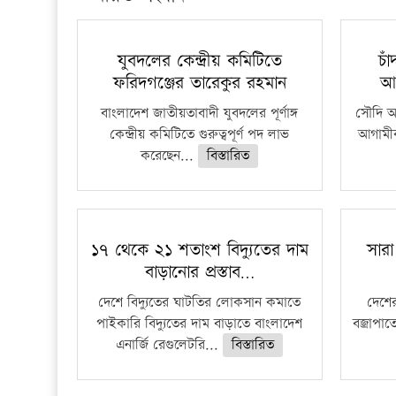
যুবদলের কেন্দ্রীয় কমিটিতে
চা
ফরিদগঞ্জের তারেকুর রহমান
আ
বাংলাদেশ জাতীয়তাবাদী যুবদলের পূর্ণাঙ্গ
সৌদি আর
কেন্দ্রীয় কমিটিতে গুরুত্বপূর্ণ পদ লাভ
আগামীক
করেছেন...
বিস্তারিত
১৭ থেকে ২১ শতাংশ বিদ্যুতের দাম
সারা
বাড়ানোর প্রস্তাব…
দেশে বিদ্যুতের ঘাটতির লোকসান কমাতে
দেশের
পাইকারি বিদ্যুতের দাম বাড়াতে বাংলাদেশ
বজ্রাপাত
এনার্জি রেগুলেটরি...
বিস্তারিত