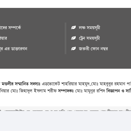
ের সম্পর্কে
লঞ্চ সময়সূচী
রিয়ার
ট্রেন সময়সূচী
পুর এর ডাক্তারগন
জরুরী ফোন নম্বর
া মন্ডলীর সম্মানিত সদস্যঃ
এডভোকেট শাহরিয়ার মাহমুদ,মোঃ মাহবুবুর রহমান পাট
জিনিয়ার মোঃ জিহাদুল ইসলাম শরীফ
সম্পাদকঃ
মোঃ মামুনুর রশিদ
বিজ্ঞাপন ও সা
 ওয়েবসাইটের যে কোনো লেখা বা ছবি পুনঃপ্রকাশের ক্ষেত্রে ঋন স্বীকার বাঞ্চনীয
Copyright © 2026 • Chandpurnews.com • All Rights Reserved
Website Design, Development & SEO Consulting Services by
Cyber World IT