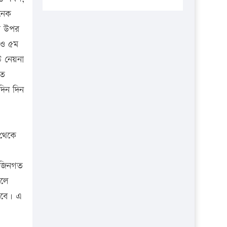
প্রতিষ্ঠানকে ৪০হাজার টাকা জরিমানা।
ানেক
এবার লঞ্চের ভাড়া বাড়ল
ির উপর
১৭ থেকে ২১ শতাংশ বিদ্যুতের দাম
থ ও ৫ম
বাড়ানোর প্রস্তাব পিডিবির
উ নেয়না
তে
১৬ মে চাঁদপুর ও ২৫ মে ফেনী সফরে
যাবেন প্রধানমন্ত্রী
দিন দিন
উচ্চশিক্ষায় গৌরবময় অর্জন: পূর্ণ
স্কলারশিপে যুক্তরাষ্ট্রে পিএইচডি করছেন
কুয়েটের কৃতি…
 থেকে
সারা দেশে বজ্রাঘাতে ১৪ জনের
প্রাণহানি
র জিনগত
েলে
কঠোর হচ্ছে এসএসসি ও এইচএসসি
িবে। এ
পরীক্ষা
ফরিদগঞ্জে আগুনে পুড়লো ৬ ব্যবসা