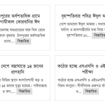
ঁদপুরের অর্ধশতাধিক গ্রামে
বৃহস্পতিবার পবিত্র ঈদুল
গামীকাল কোরবানির ঈদ
খোশ আমদেদ ঈদুল আজহা। যথাযথ
মর্যাদা ও ভাবগাম্ভীর্যের মধ্য দিয়
বসহ মধ্যপ্রাচ্যের সঙ্গে মিল রেখে
বৃহস্পতিবার ১০...
বিস্তারি
াল বুধবার চাঁদপুরের অর্ধশতাধিক
গ্রামে...
বিস্তারিত
 দেশে বজ্রাঘাতে ১৪ জনের
কঠোর হচ্ছে এসএসসি ও এ
প্রাণহানি
পরীক্ষা
 বিভিন্ন স্থানে কালবৈশাখী ঝড় ও
কঠোর হচ্ছে এসএসসি ও এইচএসসি 
ে ১৪ জনের মৃত্যু হয়েছে। গাইবান্ধায়
নিয়ম কানুনে। দীর্ঘদিনের প্রশ্নপত্র 
৫ জন,...
বিস্তারিত
ও...
বিস্তারিত