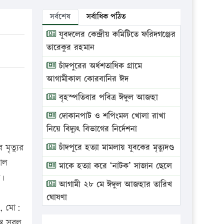
সর্বশেষ
সর্বাধিক পঠিত
যুবদলের কেন্দ্রীয় কমিটিতে ফরিদগঞ্জের
তারেকুর রহমান
চাঁদপুরের অর্ধশতাধিক গ্রামে
আগামীকাল কোরবানির ঈদ
বৃহস্পতিবার পবিত্র ঈদুল আজহা
দোকানপাট ও শপিংমল খোলা রাখা
নিয়ে বিদ্যুৎ বিভাগের নির্দেশনা
মৃত্যুর
চাঁদপুরে হত্যা মামলায় যুবকের মৃত্যুদণ্ড
কাল
মাকে হত্যা করে ‘নাটক’ সাজান ছেলে
ি।
আগামী ২৮ মে ঈদুল আজহার তারিখ
ঘোষণা
), মো:
ভ্রাম্যমাণ আদালতে দুইটি প্রতিষ্ঠানকে
্ত সবল,