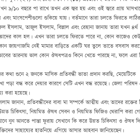
বয়স যখন ৯/১০ বছরে পা রাখে তখন এক জ্বর হয় এবং ওই জ্বরে প্রায় মাসখ
ায় এবং মাংসপেশীগুলো শুকিয়ে যায়। বর্তমানে তারা চলতে ফিরতে লাঠ
নূরুল ইসলাম, তাজুল ইসলাম, বিল্লাল এবং রেহানা জানায় তারা যখন ৪র্
ই তাদের কাল হল। এখন তারা চলতে ফিরতে পারে না, কোন কাজেও কে
ব কোন জায়গাজমি নেই মামার বাড়িতে একটি ঘর তুলে তাতে বসবাস কর
ভাবের তারনায় ভাল কোন ঔষধপত্রও কিনে খেতে পারছে না, ফলে এরা 
দের কথা শুনে ২ জনকে মাসিক প্রতিবন্ধী ভাতা প্রদান করছি, মেয়েটিকে
 লেখা পড়া বন্ধ করে দেয়ার কারণে সেটি এখন বন্ধ রয়েছে। জেলা পরিষদ
য্য করা হয়েছে।
সলাম জানান, প্রতিবন্ধীদের বাবা মা সম্পর্কে আত্মীয় এবং তাদের রক্তে
 উন্নত চিকিৎসা, নিয়মিত ঔষধ সেবন ও নিয়মিত ফিজিও থেরাপি করা গ
যেখানে নুন আনতে পান্তা ফুরায় সেখানে কি করে উন্নত চিকিৎসা ও ঔষধ দ
 ব্যক্তিদের সাহায্যের হাতনিয়ে এগিয়ে আসার আহবান জানিয়েছেন।