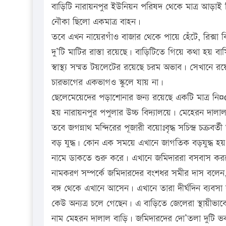
বাড়িটি নারায়নপুর ইউনিয়ন পরিষদ থেকে মাত্র আড়াই ক
নৌকা ছিলো একমাত্র বাহন।
তবে এখন নায়েরগাঁও বাজার থেকে পায়ে হেঁটে, রিক্সা ক
দু’টি মাটির রাস্তা রয়েছে। বাড়িটিতে গিয়ে কথা হয় বা
স্বাস্থ্য সম্মত টয়লেটের রয়েছে চরম অভাব। সেখানে রয়েছ
চারভাগের একভাগও স্কুলে যায় না।
ছেলেমেয়েদের পড়াশোনার জন্য রয়েছে একটি মাত্র নি¤œ
হয় নারায়নপুর পপুলার উচ্চ বিদ্যালয়ে। মেহেরন দালাল
তবে জগন্নাথ মন্দিরের পূজারী বয়োঃবৃদ্ধ সচিন্দ্র চক্রব
বড় যুদ্ধ। কোন এক সময়ে এখানে জাগতিক বড়যুদ্ধ 
নামে ডাকতে শুরু করে। এখানে জমিদাররা বসবাস ক
নামকরণ সম্পর্কে জমিদারদের বংশধর সমীর দাস বলেন, 
বঙ্গ থেকে এখানে আসেন। এখানে তারা দীর্ঘদিন ব্য
কেউ অন্যত্র চলে গেছেন। এ বাড়িতে জেলেরা স্থায়ীভ
নাম মেহরন দালাল বাড়ি। জমিদারদের দো’তলা দুটি ভ