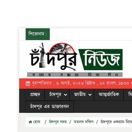
শিরোনাম:
বৃহস্পতিবার , ৬ আগস্ট, ২০২৬ খ্রিষ্টাব্দ , ২২ শ্রাবণ, ১৪৩৩ বঙ্
প্রচ্ছদ
চাঁদপুর
জাতীয়
আন্তর্জাতিক
ফ
চাঁদপুর এর ডাক্তারগন
হোম
/
চাঁদপুর সদর
/
মতলব দক্ষিণ
/
চাঁদপুরে একগ্রাম নি