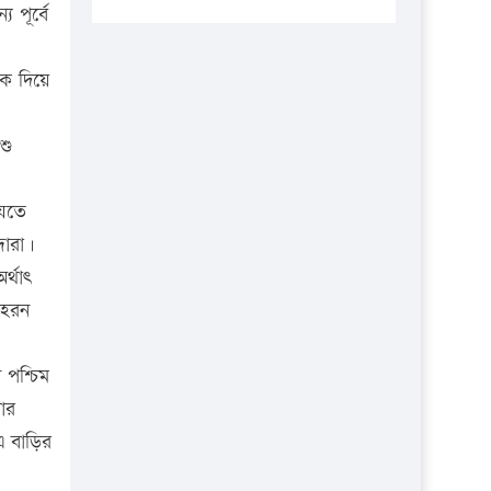
প্রতিষ্ঠানকে ৪০হাজার টাকা জরিমানা।
 পূর্বে
এবার লঞ্চের ভাড়া বাড়ল
িক দিয়ে
১৭ থেকে ২১ শতাংশ বিদ্যুতের দাম
বাড়ানোর প্রস্তাব পিডিবির
শু
১৬ মে চাঁদপুর ও ২৫ মে ফেনী সফরে
যাবেন প্রধানমন্ত্রী
যেতে
উচ্চশিক্ষায় গৌরবময় অর্জন: পূর্ণ
দারা।
স্কলারশিপে যুক্তরাষ্ট্রে পিএইচডি করছেন
র্থাৎ
কুয়েটের কৃতি…
হেরন
সারা দেশে বজ্রাঘাতে ১৪ জনের
প্রাণহানি
 পশ্চিম
কঠোর হচ্ছে এসএসসি ও এইচএসসি
ার
পরীক্ষা
এ বাড়ির
ফরিদগঞ্জে আগুনে পুড়লো ৬ ব্যবসা