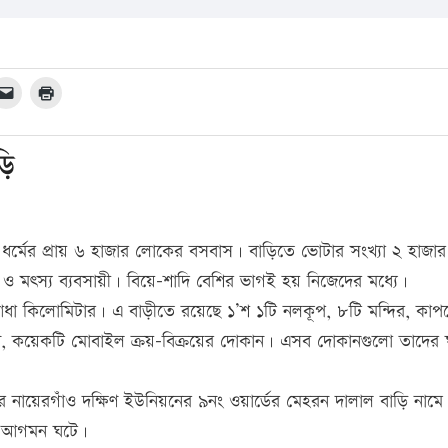
ড়ি
 ধর্মের প্রায় ৬ হাজার লোকের বসবাস। বাড়িতে ভোটার সংখ্যা ২ হাজা
 ও মৎস্য ব্যবসায়ী। বিয়ে-শাদি বেশির ভাগই হয় নিজেদের মধ্যে।
্থ আধা কিলোমিটার। এ বাড়ীতে রয়েছে ১’শ ১টি নলকূপ, ৮টি মন্দির, কাপ
 দোকান, কয়েকটি মোবাইল ক্রয়-বিক্রয়ের দোকান। এসব দোকানগুলো তাদের
 নায়েরগাঁও দক্ষিণ ইউনিয়নের ৯নং ওয়ার্ডের মেহরন দালাল বাড়ি নামে
ের আগমন ঘটে।