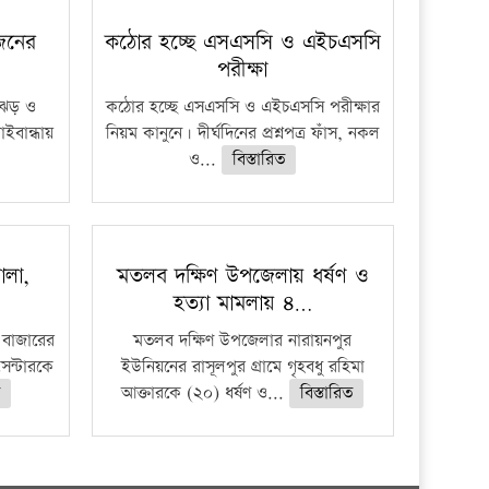
 জনের
কঠোর হচ্ছে এসএসসি ও এইচএসসি
পরীক্ষা
ী ঝড় ও
কঠোর হচ্ছে এসএসসি ও এইচএসসি পরীক্ষার
াইবান্ধায়
নিয়ম কানুনে। দীর্ঘদিনের প্রশ্নপত্র ফাঁস, নকল
ও...
বিস্তারিত
ালা,
মতলব দক্ষিণ উপজেলায় ধর্ষণ ও
হত্যা মামলায় ৪…
 বাজারের
মতলব দক্ষিণ উপজেলার নারায়নপুর
েন্টারকে
ইউনিয়নের রাসূলপুর গ্রামে গৃহবধু রহিমা
আক্তারকে (২০) ধর্ষণ ও...
বিস্তারিত