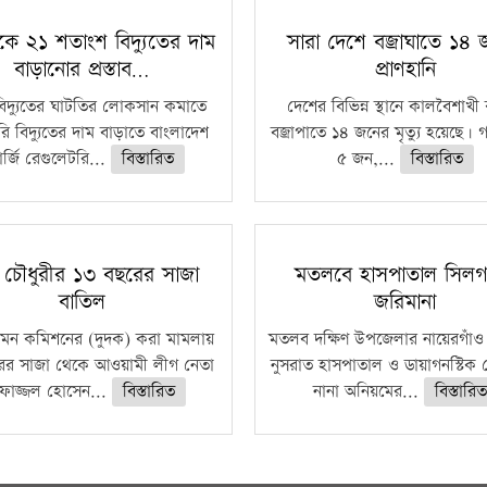
কে ২১ শতাংশ বিদ্যুতের দাম
সারা দেশে বজ্রাঘাতে ১৪
বাড়ানোর প্রস্তাব…
প্রাণহানি
বিদ্যুতের ঘাটতির লোকসান কমাতে
দেশের বিভিন্ন স্থানে কালবৈশাখ
ি বিদ্যুতের দাম বাড়াতে বাংলাদেশ
বজ্রাপাতে ১৪ জনের মৃত্যু হয়েছে। গ
র্জি রেগুলেটরি...
বিস্তারিত
৫ জন,...
বিস্তারিত
া চৌধুরীর ১৩ বছরের সাজা
মতলবে হাসপাতাল সিলগ
বাতিল
জরিমানা
ি দমন কমিশনের (দুদক) করা মামলায়
মতলব দক্ষিণ উপজেলার নায়েরগাঁও
ের সাজা থেকে আওয়ামী লীগ নেতা
নুসরাত হাসপাতাল ও ডায়াগনস্টিক স
ফাজ্জল হোসেন...
বিস্তারিত
নানা অনিয়মের...
বিস্তারিত