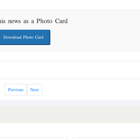
his news as a Photo Card
Download Photo Card
Previous
Next