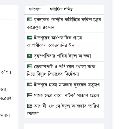
সর্বশেষ
সর্বাধিক পঠিত
যুবদলের কেন্দ্রীয় কমিটিতে ফরিদগঞ্জের
তারেকুর রহমান
চাঁদপুরের অর্ধশতাধিক গ্রামে
আগামীকাল কোরবানির ঈদ
বৃহস্পতিবার পবিত্র ঈদুল আজহা
দোকানপাট ও শপিংমল খোলা রাখা
র ২’শ।
নিয়ে বিদ্যুৎ বিভাগের নির্দেশনা
চাঁদপুরে হত্যা মামলায় যুবকের মৃত্যুদণ্ড
ড়ের
মাকে হত্যা করে ‘নাটক’ সাজান ছেলে
 ঘরেরই
আগামী ২৮ মে ঈদুল আজহার তারিখ
ঘোষণা
 সবার
ভ্রাম্যমাণ আদালতে দুইটি প্রতিষ্ঠানকে