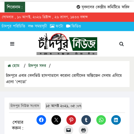
শিরোনাম:
যুবদলের কেন্দ্রীয় কমিটিতে ফরিদগঞ্জ
সোমবার , ১০ আগস্ট, ২০২৬ খ্রিষ্টাব্দ , ২৬ শ্রাবণ, ১৪৩৩ বঙ্গাব্দ
চাঁদপুর পরিচিতি
লঞ্চ সময়সূচী
ফটো
ভিডিও
হোম
/
চাঁদপুর সদর
/
চাঁদপুরে এবার বেলভিউ হাসপাতালে করোনা রোগীদের অক্সিজেন সেবায় এগিয়ে
এলো ‘শেডো’
চাঁদপুর নিউজ সংবাদ
১৫ আগষ্ট ২০২১, ০৫:০৭
শেয়ার
করুন: