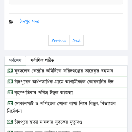
চাঁদপুর সদর
Previous
Next
সর্বশেষ
সর্বাধিক পঠিত
যুবদলের কেন্দ্রীয় কমিটিতে ফরিদগঞ্জের তারেকুর রহমান
চাঁদপুরের অর্ধশতাধিক গ্রামে আগামীকাল কোরবানির ঈদ
বৃহস্পতিবার পবিত্র ঈদুল আজহা
দোকানপাট ও শপিংমল খোলা রাখা নিয়ে বিদ্যুৎ বিভাগের
নির্দেশনা
চাঁদপুরে হত্যা মামলায় যুবকের মৃত্যুদণ্ড