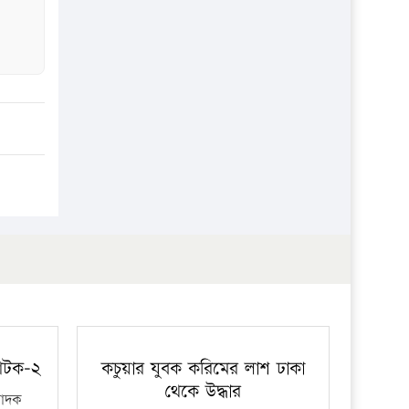
প্রতিষ্ঠান
 আটক-২
কচুয়ার যুবক করিমের লাশ ঢাকা
থেকে উদ্ধার
মাদক