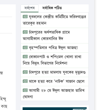
সর্বশেষ
সর্বাধিক পঠিত
যুবদলের কেন্দ্রীয় কমিটিতে ফরিদগঞ্জের
তারেকুর রহমান
চাঁদপুরের অর্ধশতাধিক গ্রামে
আগামীকাল কোরবানির ঈদ
বৃহস্পতিবার পবিত্র ঈদুল আজহা
দোকানপাট ও শপিংমল খোলা রাখা
নিয়ে বিদ্যুৎ বিভাগের নির্দেশনা
চাঁদপুরে হত্যা মামলায় যুবকের মৃত্যুদণ্ড
্র
মাকে হত্যা করে ‘নাটক’ সাজান ছেলে
আগামী ২৮ মে ঈদুল আজহার তারিখ
ঘোষণা
ন্দু
ভ্রাম্যমাণ আদালতে দুইটি প্রতিষ্ঠানকে
র কাছ