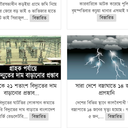
কারবারিকে আটক করেছে পুল
ৌরসভাধীন কড়ইয়া গ্রামে জমি নিয়ে
বৃহস্পতিবার কচুয়া থানার এসআই 
র জেরে বড় ভাই ও ভাতিজার হাতে
বিস্তারিত
 ভাই সিরাজুল...
বিস্তারিত
কে ২১ শতাংশ বিদ্যুতের দাম
সারা দেশে বজ্রাঘাতে ১৪
বাড়ানোর প্রস্তাব…
প্রাণহানি
বিদ্যুতের ঘাটতির লোকসান কমাতে
দেশের বিভিন্ন স্থানে কালবৈশাখ
ি বিদ্যুতের দাম বাড়াতে বাংলাদেশ
বজ্রাপাতে ১৪ জনের মৃত্যু হয়েছে। গ
র্জি রেগুলেটরি...
বিস্তারিত
৫ জন,...
বিস্তারিত