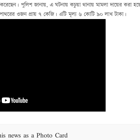
রয় করেছেন। পুলিশ জানায়, এ ঘটনায় কচুয়া থানায় মামলা দায়ের করা হয়
পাথরের ওজন প্রায় ৭ কেজি। এটি মূল্য ৬ কোটি ৯০ লাখ টাকা।
his news as a Photo Card