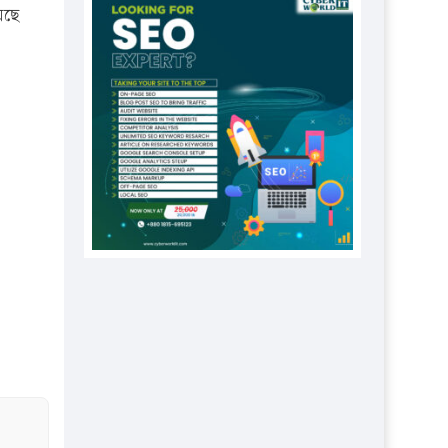
প্রতিষ্ঠানকে ৪০হাজার টাকা জরিমানা।
েছে
এবার লঞ্চের ভাড়া বাড়ল
১৭ থেকে ২১ শতাংশ বিদ্যুতের দাম
বাড়ানোর প্রস্তাব পিডিবির
১৬ মে চাঁদপুর ও ২৫ মে ফেনী সফরে
যাবেন প্রধানমন্ত্রী
উচ্চশিক্ষায় গৌরবময় অর্জন: পূর্ণ
স্কলারশিপে যুক্তরাষ্ট্রে পিএইচডি করছেন
কুয়েটের কৃতি…
সারা দেশে বজ্রাঘাতে ১৪ জনের
প্রাণহানি
কঠোর হচ্ছে এসএসসি ও এইচএসসি
পরীক্ষা
ফরিদগঞ্জে আগুনে পুড়লো ৬ ব্যবসা