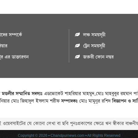
ের সম্পর্কে
লঞ্চ সময়সূচী
রিয়ার
ট্রেন সময়সূচী
পুর এর ডাক্তারগন
জরুরী ফোন নম্বর
া মন্ডলীর সম্মানিত সদস্যঃ
এডভোকেট শাহরিয়ার মাহমুদ,মোঃ মাহবুবুর রহমান পাট
জিনিয়ার মোঃ জিহাদুল ইসলাম শরীফ
সম্পাদকঃ
মোঃ মামুনুর রশিদ
বিজ্ঞাপন ও সা
 ওয়েবসাইটের যে কোনো লেখা বা ছবি পুনঃপ্রকাশের ক্ষেত্রে ঋন স্বীকার বাঞ্চনীয
Copyright © 2026 • Chandpurnews.com • All Rights Reserved