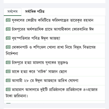
সর্বশেষ
সর্বাধিক পঠিত
যুবদলের কেন্দ্রীয় কমিটিতে ফরিদগঞ্জের তারেকুর রহমান
চাঁদপুরের অর্ধশতাধিক গ্রামে আগামীকাল কোরবানির ঈদ
বৃহস্পতিবার পবিত্র ঈদুল আজহা
দোকানপাট ও শপিংমল খোলা রাখা নিয়ে বিদ্যুৎ বিভাগের
নির্দেশনা
চাঁদপুরে হত্যা মামলায় যুবকের মৃত্যুদণ্ড
মাকে হত্যা করে ‘নাটক’ সাজান ছেলে
আগামী ২৮ মে ঈদুল আজহার তারিখ ঘোষণা
ভ্রাম্যমাণ আদালতে দুইটি প্রতিষ্ঠানকে প্রতিষ্ঠানকে ৪০হাজার
টাকা জরিমানা।
এবার লঞ্চের ভাড়া বাড়ল