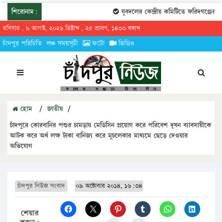
শিরোনাম:
যুবদলের কেন্দ্রীয় কমিটিতে ফরিদগঞ্জের তা
রবিবার , ৯ আগস্ট, ২০২৬ খ্রিষ্টাব্দ , ২৫ শ্রাবণ, ১৪৩৩ বঙ্গাব্দ
চাঁদপুর পরিচিতি
লঞ্চ সময়সূচী
ফটো
ভিডিও
হোম
/
জাতীয়
/
চাঁদপুরে কোরবানির পশুর চামড়ায় মেডিসিন প্রয়োগ করে পরিবেশ দুষন ব্যাবসায়ীকে
আটক করে অর্ধ লক্ষ টাকা বানিজ্য করে মুচলেকার মাধ্যমে ছেড়ে দেওয়ার
অভিযোগ
চাঁদপুর নিউজ সংবাদ
০৯ অক্টোবার ২০১৪, ১৬:৩৪
শেয়ার