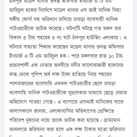
চাঁদপুর মডেল থানার তদন্ত অফিসার ইনচার্জ এ টি এম
আরিচুল হকের নির্দেশে মডেল থানার এস আই মানিক মিয়া
সঙ্গীয় ফোর্স সহ অভিযান চালিয়ে চামড়া ব্যাবসায়ী মানিক
পাটওয়ারীকে আটক করেছে। ঘটনাটি ঘটছে গত মঙ্গল বার
বিকাল ৫ টায় শহরের ৫ নং ঘাট চাঁদপুর হাউজিং এলাকায়। এ
ঘটনার সত্যতা শিকার করেছেন মডেল থানার তদন্ত অফিসার
ইনচার্জ এ টি এম আরিচুল হক। পরে মঙ্গলবার রাত ১০ টায়
প্রভাবশালী এক নেতার তদবীরে নদীর কালোবাজারী হারুনের
কাছ থেকে পুলিশ অর্ধ লক্ষ টাকা হাতিয়ে নিয়ে শহরের
পালবাজারের ব্যাবসায়ি এমদাদ পাটওয়ারীর ছেলে চামড়া
ব্যাবসায়ি মানিক পাটওয়ারীকে মুচলেকার মাধ্যমে ছেড়ে দেয়ার
অভিযোগ পাওয়া গেছে। এ ব্যাপারে এসআই মানিকের সাথে
আলাপকালে জানায়, এলাকাবাসির অভিযাগের প্রেক্ষিতে
পরিবেশ দুষনের দায়ে তাকে আটক করা হয়েছে। ভ্রাম্যমান
আদালতে জরিমানা করা হলে এক লক্ষ টাকার মতো জরিমানা