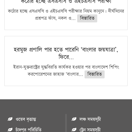
কঠোর হচ্ছে এসএসসি ও এইচএসসি পরীক্ষা
কঠোর হচ্ছে এসএসসি ও এইচএসসি পরীক্ষার নিয়ম কানুনে। দীর্ঘদিনের
প্রশ্নপত্র ফাঁস, নকল ও...
বিস্তারিত
হরমুজ প্রণালি পার হতে পারেনি ‘বাংলার জয়যাত্রা’,
ফিরে…
ইরান-যুক্তরাষ্ট্রের যুদ্ধবিরতি কার্যকর হওয়ার পর বাংলাদেশ শিপিং
করপোরেশনের জাহাজ ‘বাংলার...
বিস্তারিত
ওয়েব বৃত্তান্ত
লঞ্চ সময়সূচী
চাঁদপুর পরিচিতি
ট্রেন সময়সূচী