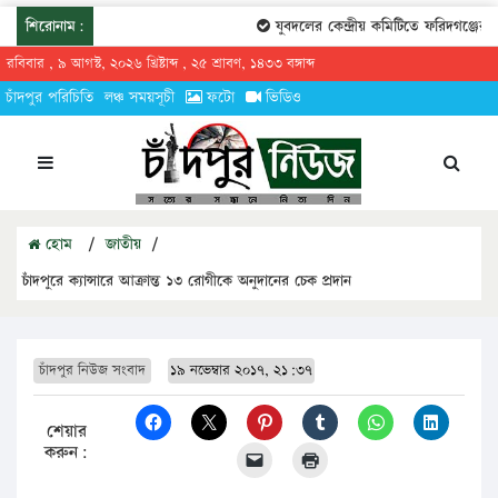
শিরোনাম:
যুবদলের কেন্দ্রীয় কমিটিতে ফরিদগঞ্জের ত
রবিবার , ৯ আগস্ট, ২০২৬ খ্রিষ্টাব্দ , ২৫ শ্রাবণ, ১৪৩৩ বঙ্গাব্দ
চাঁদপুর পরিচিতি
লঞ্চ সময়সূচী
ফটো
ভিডিও
হোম
/
জাতীয়
/
চাঁদপুরে ক্যান্সারে আক্রান্ত ১৩ রোগীকে অনুদানের চেক প্রদান
চাঁদপুর নিউজ সংবাদ
১৯ নভেম্বার ২০১৭, ২১:৩৭
শেয়ার
করুন: