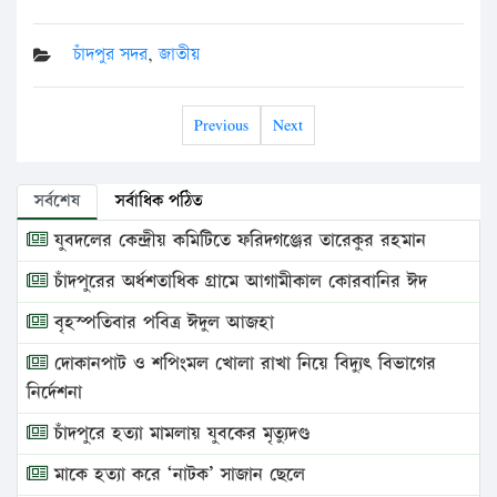
চাঁদপুর সদর
,
জাতীয়
Previous
Next
সর্বশেষ
সর্বাধিক পঠিত
যুবদলের কেন্দ্রীয় কমিটিতে ফরিদগঞ্জের তারেকুর রহমান
চাঁদপুরের অর্ধশতাধিক গ্রামে আগামীকাল কোরবানির ঈদ
বৃহস্পতিবার পবিত্র ঈদুল আজহা
দোকানপাট ও শপিংমল খোলা রাখা নিয়ে বিদ্যুৎ বিভাগের
নির্দেশনা
চাঁদপুরে হত্যা মামলায় যুবকের মৃত্যুদণ্ড
মাকে হত্যা করে ‘নাটক’ সাজান ছেলে