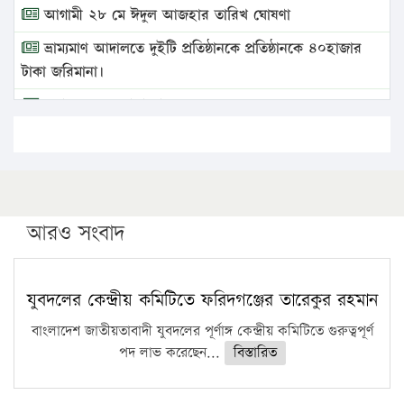
আগামী ২৮ মে ঈদুল আজহার তারিখ ঘোষণা
ভ্রাম্যমাণ আদালতে দুইটি প্রতিষ্ঠানকে প্রতিষ্ঠানকে ৪০হাজার
টাকা জরিমানা।
এবার লঞ্চের ভাড়া বাড়ল
১৭ থেকে ২১ শতাংশ বিদ্যুতের দাম বাড়ানোর প্রস্তাব পিডিবির
১৬ মে চাঁদপুর ও ২৫ মে ফেনী সফরে যাবেন প্রধানমন্ত্রী
উচ্চশিক্ষায় গৌরবময় অর্জন: পূর্ণ স্কলারশিপে যুক্তরাষ্ট্রে
পিএইচডি করছেন কুয়েটের কৃতি…
আরও সংবাদ
সারা দেশে বজ্রাঘাতে ১৪ জনের প্রাণহানি
কঠোর হচ্ছে এসএসসি ও এইচএসসি পরীক্ষা
যুবদলের কেন্দ্রীয় কমিটিতে ফরিদগঞ্জের তারেকুর রহমান
ফরিদগঞ্জে আগুনে পুড়লো ৬ ব্যবসা প্রতিষ্ঠান
বাংলাদেশ জাতীয়তাবাদী যুবদলের পূর্ণাঙ্গ কেন্দ্রীয় কমিটিতে গুরুত্বপূর্ণ
পদ লাভ করেছেন...
বিস্তারিত