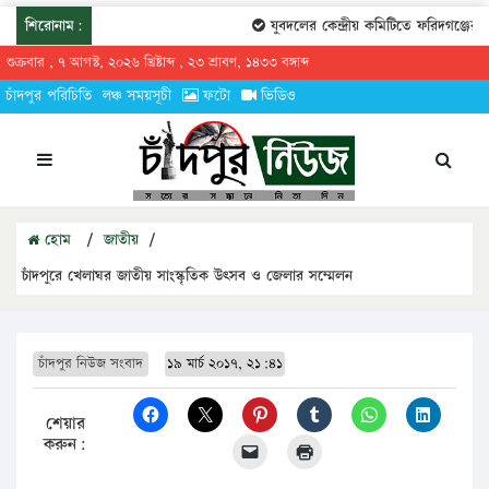
শিরোনাম:
যুবদলের কেন্দ্রীয় কমিটিতে ফরিদগঞ্জের তা
শুক্রবার , ৭ আগস্ট, ২০২৬ খ্রিষ্টাব্দ , ২৩ শ্রাবণ, ১৪৩৩ বঙ্গাব্দ
চাঁদপুর পরিচিতি
লঞ্চ সময়সূচী
ফটো
ভিডিও
হোম
/
জাতীয়
/
চাঁদপুরে খেলাঘর জাতীয় সাংস্কৃতিক উৎসব ও জেলার সম্মেলন
চাঁদপুর নিউজ সংবাদ
১৯ মার্চ ২০১৭, ২১:৪১
শেয়ার
করুন: