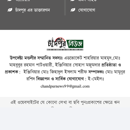
চাঁদপুর এর ডাক্তারগন
যোগাযোগ
উপদেষ্টা মন্ডলীর সম্মানিত সদস্যঃ
এডভোকেট শাহরিয়ার মাহমুদ,মোঃ
মাহবুবুর রহমান পাটওয়ারী, ইঞ্জিনিয়ার সোহাগ মজুমদার
প্রতিষ্ঠাতা ও
প্রকাশক:
ইঞ্জিনিয়ার মোঃ জিহাদুল ইসলাম শরীফ
সম্পাদকঃ
মোঃ মামুনুর
রশিদ
বিজ্ঞাপন ও সার্বিক যোগাযোগ:
ই-মেইলঃ
chandpurnews99@gmail.com
এই ওয়েবসাইটের যে কোনো লেখা বা ছবি পুনঃপ্রকাশের ক্ষেত্রে ঋন
স্বীকার বাঞ্চনীয় ।
Copyright © 2026 • Chandpurnews.com • All Rights Reserved
Website Design, Development & SEO Consulting Services by
Cyber World IT