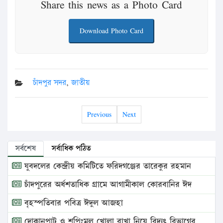
Share this news as a Photo Card
Download Photo Card
চাঁদপুর সদর
,
জাতীয়
Previous
Next
সর্বশেষ
সর্বাধিক পঠিত
যুবদলের কেন্দ্রীয় কমিটিতে ফরিদগঞ্জের তারেকুর রহমান
চাঁদপুরের অর্ধশতাধিক গ্রামে আগামীকাল কোরবানির ঈদ
বৃহস্পতিবার পবিত্র ঈদুল আজহা
দোকানপাট ও শপিংমল খোলা রাখা নিয়ে বিদ্যুৎ বিভাগের