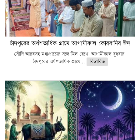
চাঁদপুরের অর্ধশতাধিক গ্রামে আগামীকাল কোরবানির ঈদ
সৌদি আরবসহ মধ্যপ্রাচ্যের সঙ্গে মিল রেখে আগামীকাল বুধবার
চাঁদপুরের অর্ধশতাধিক গ্রামে...
বিস্তারিত