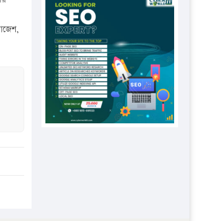
প্রতিষ্ঠানকে ৪০হাজার টাকা জরিমানা।
এবার লঞ্চের ভাড়া বাড়ল
রাজেশ,
১৭ থেকে ২১ শতাংশ বিদ্যুতের দাম
বাড়ানোর প্রস্তাব পিডিবির
১৬ মে চাঁদপুর ও ২৫ মে ফেনী সফরে
যাবেন প্রধানমন্ত্রী
উচ্চশিক্ষায় গৌরবময় অর্জন: পূর্ণ
স্কলারশিপে যুক্তরাষ্ট্রে পিএইচডি করছেন
কুয়েটের কৃতি…
সারা দেশে বজ্রাঘাতে ১৪ জনের
প্রাণহানি
কঠোর হচ্ছে এসএসসি ও এইচএসসি
পরীক্ষা
ফরিদগঞ্জে আগুনে পুড়লো ৬ ব্যবসা