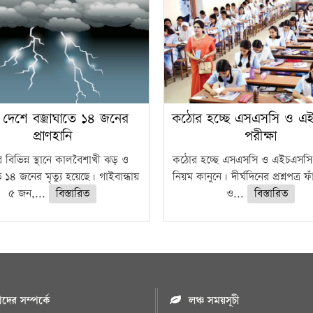
 দেশে বজ্রাঘাতে ১৪ জনের
কঠোর হচ্ছে এসএসসি ও এ
প্রাণহানি
পরীক্ষা
 বিভিন্ন স্থানে কালবৈশাখী ঝড় ও
কঠোর হচ্ছে এসএসসি ও এইচএসসি 
ে ১৪ জনের মৃত্যু হয়েছে। গাইবান্ধায়
নিয়ম কানুনে। দীর্ঘদিনের প্রশ্নপত্র 
৫ জন,...
বিস্তারিত
ও...
বিস্তারিত
ের সম্পর্কে
লঞ্চ সময়সূচী