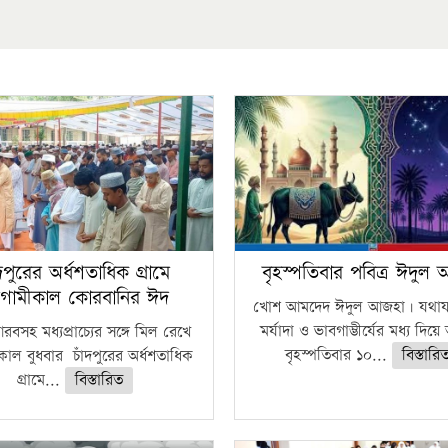
ঁদপুরের অর্ধশতাধিক গ্রামে
বৃহস্পতিবার পবিত্র ঈদুল
গামীকাল কোরবানির ঈদ
খোশ আমদেদ ঈদুল আজহা। যথাযথ
মর্যাদা ও ভাবগাম্ভীর্যের মধ্য দিয়
বসহ মধ্যপ্রাচ্যের সঙ্গে মিল রেখে
বৃহস্পতিবার ১০...
বিস্তারি
াল বুধবার চাঁদপুরের অর্ধশতাধিক
গ্রামে...
বিস্তারিত