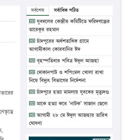
সর্বশেষ
সর্বাধিক পঠিত
যুবদলের কেন্দ্রীয় কমিটিতে ফরিদগঞ্জের
তারেকুর রহমান
চাঁদপুরের অর্ধশতাধিক গ্রামে
আগামীকাল কোরবানির ঈদ
বৃহস্পতিবার পবিত্র ঈদুল আজহা
দোকানপাট ও শপিংমল খোলা রাখা
নিয়ে বিদ্যুৎ বিভাগের নির্দেশনা
চাঁদপুরে হত্যা মামলায় যুবকের মৃত্যুদণ্ড
েফতারের
মাকে হত্যা করে ‘নাটক’ সাজান ছেলে
েতৃত্বে
আগামী ২৮ মে ঈদুল আজহার তারিখ
ঘোষণা
ন,
ভ্রাম্যমাণ আদালতে দুইটি প্রতিষ্ঠানকে
রি