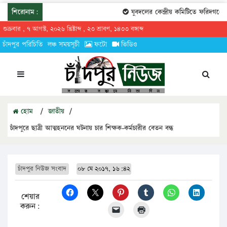
শিরোনাম:
যুবদলের কেন্দ্রীয় কমিটিতে ফরিদগঞ্জের 
শুক্রবার , ৭ আগস্ট, ২০২৬ খ্রিষ্টাব্দ , ২৩ শ্রাবণ, ১৪৩৩ বঙ্গাব্দ
চাঁদপুর পরিচিতি
লঞ্চ সময়সূচী
ফটো
ভিডিও
হোম
/
জাতীয়
/
চাঁদপুরে ছাত্রী আত্মহননের ঘটনায় চার শিক্ষক-কর্মচারীর বেতন বন্ধ
চাঁদপুর নিউজ সংবাদ
০৮ মে ২০১৭, ১৬:৪২
শেয়ার
করুন: