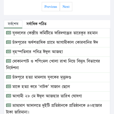
Previous
Next
সর্বশেষ
সর্বাধিক পঠিত
যুবদলের কেন্দ্রীয় কমিটিতে ফরিদগঞ্জের তারেকুর রহমান
চাঁদপুরের অর্ধশতাধিক গ্রামে আগামীকাল কোরবানির ঈদ
বৃহস্পতিবার পবিত্র ঈদুল আজহা
দোকানপাট ও শপিংমল খোলা রাখা নিয়ে বিদ্যুৎ বিভাগের
নির্দেশনা
চাঁদপুরে হত্যা মামলায় যুবকের মৃত্যুদণ্ড
মাকে হত্যা করে ‘নাটক’ সাজান ছেলে
আগামী ২৮ মে ঈদুল আজহার তারিখ ঘোষণা
ভ্রাম্যমাণ আদালতে দুইটি প্রতিষ্ঠানকে প্রতিষ্ঠানকে ৪০হাজার
টাকা জরিমানা।