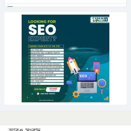
এবার লঞ্চের ভাড়া বাড়ল
১৭ থেকে ২১ শতাংশ বিদ্যুতের দাম বাড়ানোর প্রস্তাব পিডিবির
১৬ মে চাঁদপুর ও ২৫ মে ফেনী সফরে যাবেন প্রধানমন্ত্রী
উচ্চশিক্ষায় গৌরবময় অর্জন: পূর্ণ স্কলারশিপে যুক্তরাষ্ট্রে
পিএইচডি করছেন কুয়েটের কৃতি…
সারা দেশে বজ্রাঘাতে ১৪ জনের প্রাণহানি
কঠোর হচ্ছে এসএসসি ও এইচএসসি পরীক্ষা
ফরিদগঞ্জে আগুনে পুড়লো ৬ ব্যবসা প্রতিষ্ঠান
আরও সংবাদ