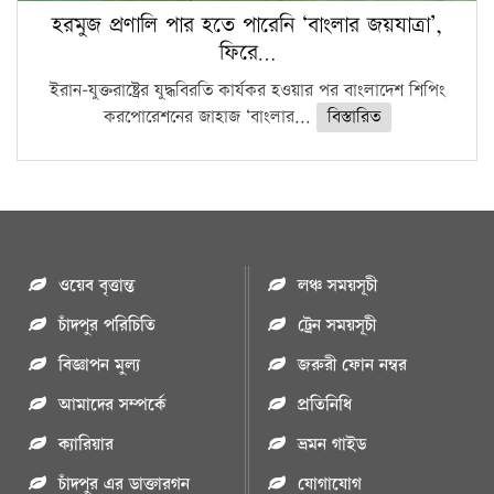
হরমুজ প্রণালি পার হতে পারেনি ‘বাংলার জয়যাত্রা’,
ফিরে…
ইরান-যুক্তরাষ্ট্রের যুদ্ধবিরতি কার্যকর হওয়ার পর বাংলাদেশ শিপিং
করপোরেশনের জাহাজ ‘বাংলার...
বিস্তারিত
ওয়েব বৃত্তান্ত
লঞ্চ সময়সূচী
চাঁদপুর পরিচিতি
ট্রেন সময়সূচী
বিজ্ঞাপন মুল্য
জরুরী ফোন নম্বর
আমাদের সম্পর্কে
প্রতিনিধি
ক্যারিয়ার
ভ্রমন গাইড
চাঁদপুর এর ডাক্তারগন
যোগাযোগ