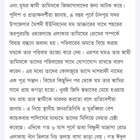
এবং মুমর স্বামী তামিমকে জিজ্ঞাসাবাদের জন্য আটক করে।
পুলিশ ও প্রত্যক্ষদর্শীরা জানায়, ৪ বছর পূর্বে চাঁদপুর সদর
উপজেলার মৈশদী ইউনিয়নের মম আক্তারের সাথে শহরের
তরপুরচন্ডি ওয়ারল্যাছ এলাকার তামিমের প্রেমের সম্পর্কে
বিবাহ বন্ধনে অবাদ্য হয়। পরিবারের অমতে বিয়ে করায়
মমকে তার পরিবার ত্যাজ্য করে দেয়। এরপর মমও তার স্বামী
তামিমকে তাদের পরিবারের সাথে যোগাযোগ রাখতে বারণ
করেন। এর মধ্যে তাদের কোলজুরে আসে মাশরাফী নামের
এক পুত্র সন্তান। বিয়ের কিছুদিন পর থেকে মম তার স্বামির
সাথে প্রায় ঝগড়া হতো। খুবই জিদি স্বভাবের মেয়ে হওয়ায়
মম প্রায় তার স্বামীকে মারধর করতো বলে প্রতিবেশীরা
জানায়। এ নিয়ে স্থানীয় জনপ্রতিনিধি ও মুরব্বিরা বেশ
কয়েকবার শালিসের মাধ্যমে তাদের মিলিয়ে দেয়ার চেষ্টা
করেছে। এদিকে গত ৬ মাস পূর্বে তারা বিষ্ণুদী মাদ্রাসা রোড
এলাকায় খাঁন ভিলার নিচ তলায় বাসা ভাড়া নেয়। গত ঈদুল