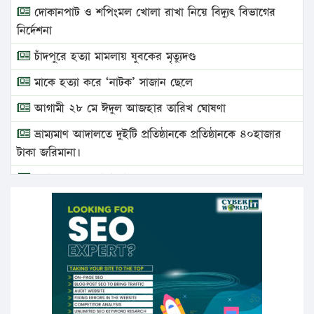
দোকানপাট ও শপিংমল খোলা রাখা নিয়ে বিদ্যুৎ বিভাগের
নির্দেশনা
চাঁদপুরে হত্যা মামলায় যুবকের মৃত্যুদণ্ড
মাকে হত্যা করে ‘নাটক’ সাজান ছেলে
আগামী ২৮ মে ঈদুল আজহার তারিখ ঘোষণা
ভ্রাম্যমাণ আদালতে দুইটি প্রতিষ্ঠানকে প্রতিষ্ঠানকে ৪০হাজার
টাকা জরিমানা।
এবার লঞ্চের ভাড়া বাড়ল
১৭ থেকে ২১ শতাংশ বিদ্যুতের দাম বাড়ানোর প্রস্তাব পিডিবির
১৬ মে চাঁদপুর ও ২৫ মে ফেনী সফরে যাবেন প্রধানমন্ত্রী
উচ্চশিক্ষায় গৌরবময় অর্জন: পূর্ণ স্কলারশিপে যুক্তরাষ্ট্রে
পিএইচডি করছেন কুয়েটের কৃতি…
সারা দেশে বজ্রাঘাতে ১৪ জনের প্রাণহানি