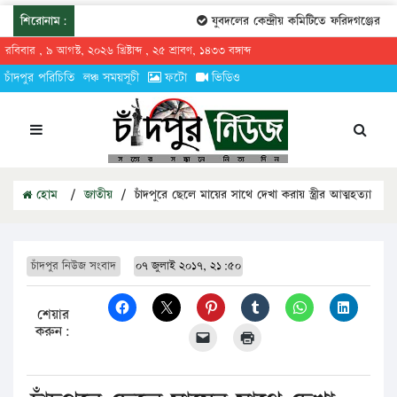
শিরোনাম:
যুবদলের কেন্দ্রীয় কমিটিতে ফরিদগঞ্জের তারেকুর
রবিবার , ৯ আগস্ট, ২০২৬ খ্রিষ্টাব্দ , ২৫ শ্রাবণ, ১৪৩৩ বঙ্গাব্দ
চাঁদপুর পরিচিতি
লঞ্চ সময়সূচী
ফটো
ভিডিও
হোম
/
জাতীয়
/
চাঁদপুরে ছেলে মায়ের সাথে দেখা করায় স্ত্রীর আত্মহত্যা
চাঁদপুর নিউজ সংবাদ
০৭ জুলাই ২০১৭, ২১:৫০
শেয়ার
করুন: