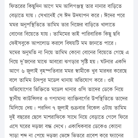
ফিতরের কিছুদিন আগে মম আলিগঞ্জস্থ তার নানার বাড়িতে
বেড়াতে যায়। সেখানেই সে ঈদ উদযাপন করে। ঈদের পরে
মমর অনুপস্থিতিতে তামিম তার নিজের বাড়িতে খালাতে
বোনের বিয়েতে যায়। তামিমের ভাই পারিবারিক কিছু ছবি
ফেইসবুকে আপলোড করলে বিষয়টি মম জানতে পারে।
মমের অনুমতি না নিয়ে তামিম কেনো বোনের বিয়েতে গেছে এ
নিয়ে দু’জনের মাঝে আবরো ঝগড়ার সৃষ্টি হয়। ঘটনার একদি
আগে ৬ জুলাই বৃহস্পতিবার মমর স্বামীকে খুব মারধর করেছে
বলে তামিম চাঁদপুর মডেল থানায় অভিযোগ করে। ওই
অভিযোগের ভিক্তিতে মডেল থানার ওসি তাদের ডেকে নিয়ে
স্থানীয় কাউন্সিলর ও গণ্যমান্য ব্যাক্তিবর্গের উপস্থিতিতে তাদের
মিলিয়ে দেয়। পরদিন ৭ জুলাই শুক্রবার বিকেল ৩টায় তামিম
দুই বছরের ছেলে মাশরাফিকে সাথে নিয়ে বেড়াতে গেলে ফিরে
এসে ঘরের দড়জা বন্ধ দেখে। একাধিকবার ডেকেও কোনো
সাড়া শব্দ না পেয়ে দড়জা ভেঙ্গে ভিতরে প্রবেশ করে ফ্যানের