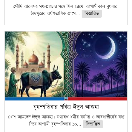
সৌদি আরবসহ মধ্যপ্রাচ্যের সঙ্গে মিল রেখে আগামীকাল বুধবার
চাঁদপুরের অর্ধশতাধিক গ্রামে...
বিস্তারিত
বৃহস্পতিবার পবিত্র ঈদুল আজহা
খোশ আমদেদ ঈদুল আজহা। যথাযথ ধর্মীয় মর্যাদা ও ভাবগাম্ভীর্যের মধ্য
দিয়ে আগামী বৃহস্পতিবার ১০...
বিস্তারিত