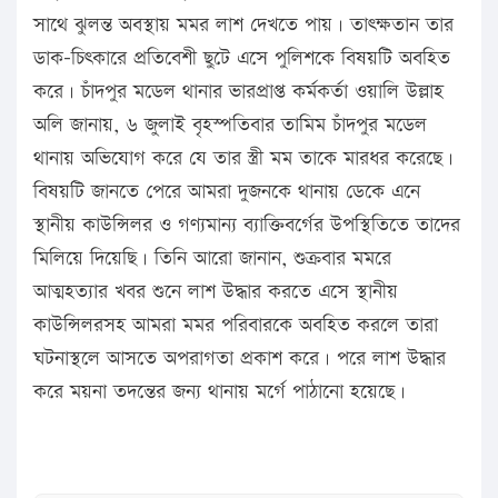
সাথে ঝুলন্ত অবস্থায় মমর লাশ দেখতে পায়। তাৎক্ষতান তার
ডাক-চিৎকারে প্রতিবেশী ছুটে এসে পুলিশকে বিষয়টি অবহিত
করে। চাঁদপুর মডেল থানার ভারপ্রাপ্ত কর্মকর্তা ওয়ালি উল্লাহ
অলি জানায়, ৬ জুলাই বৃহস্পতিবার তামিম চাঁদপুর মডেল
থানায় অভিযোগ করে যে তার স্ত্রী মম তাকে মারধর করেছে।
বিষয়টি জানতে পেরে আমরা দুজনকে থানায় ডেকে এনে
স্থানীয় কাউন্সিলর ও গণ্যমান্য ব্যাক্তিবর্গের উপস্থিতিতে তাদের
মিলিয়ে দিয়েছি। তিনি আরো জানান, শুক্রবার মমরে
আত্মহত্যার খবর শুনে লাশ উদ্ধার করতে এসে স্থানীয়
কাউন্সিলরসহ আমরা মমর পরিবারকে অবহিত করলে তারা
ঘটনাস্থলে আসতে অপরাগতা প্রকাশ করে। পরে লাশ উদ্ধার
করে ময়না তদন্তের জন্য থানায় মর্গে পাঠানো হয়েছে।