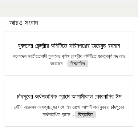
উচ্চশিক্ষায় গৌরবময় অর্জন: পূর্ণ স্কলারশিপে যুক্তরাষ্ট্রে পিএইচডি
করছেন কুয়েটের কৃতি…
আরও সংবাদ
সারা দেশে বজ্রাঘাতে ১৪ জনের প্রাণহানি
কঠোর হচ্ছে এসএসসি ও এইচএসসি পরীক্ষা
যুবদলের কেন্দ্রীয় কমিটিতে ফরিদগঞ্জের তারেকুর রহমান
ফরিদগঞ্জে আগুনে পুড়লো ৬ ব্যবসা প্রতিষ্ঠান
বাংলাদেশ জাতীয়তাবাদী যুবদলের পূর্ণাঙ্গ কেন্দ্রীয় কমিটিতে গুরুত্বপূর্ণ পদ লাভ
করেছেন...
বিস্তারিত
চাঁদপুরের অর্ধশতাধিক গ্রামে আগামীকাল কোরবানির ঈদ
সৌদি আরবসহ মধ্যপ্রাচ্যের সঙ্গে মিল রেখে আগামীকাল বুধবার চাঁদপুরের
অর্ধশতাধিক গ্রামে...
বিস্তারিত