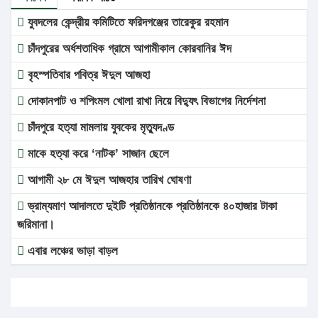
যুবদলের কেন্দ্রীয় কমিটিতে ফরিদগঞ্জের তারেকুর রহমান
চাঁদপুরের অর্ধশতাধিক গ্রামে আগামীকাল কোরবানির ঈদ
বৃহস্পতিবার পবিত্র ঈদুল আজহা
দোকানপাট ও শপিংমল খোলা রাখা নিয়ে বিদ্যুৎ বিভাগের নির্দেশনা
চাঁদপুরে হত্যা মামলায় যুবকের মৃত্যুদণ্ড
মাকে হত্যা করে ‘নাটক’ সাজান ছেলে
আগামী ২৮ মে ঈদুল আজহার তারিখ ঘোষণা
ভ্রাম্যমাণ আদালতে দুইটি প্রতিষ্ঠানকে প্রতিষ্ঠানকে ৪০হাজার টাকা
জরিমানা।
এবার লঞ্চের ভাড়া বাড়ল
১৭ থেকে ২১ শতাংশ বিদ্যুতের দাম বাড়ানোর প্রস্তাব পিডিবির
১৬ মে চাঁদপুর ও ২৫ মে ফেনী সফরে যাবেন প্রধানমন্ত্রী