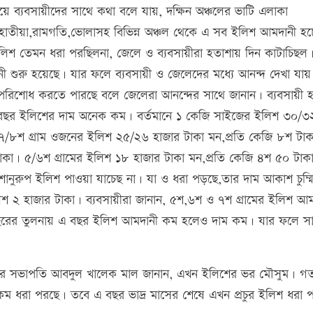
ে ব্যবসায়ীদের সাথে কথা বলে যায়, দক্ষিন অঞ্চলের ভাটি এলাকা
,হাতীয়া,রামগতি,ভোলাসহ বিভিন্ন অঞ্চল থেকে এ সব ইলিশ আমদানী হ
শ তেমন ধরা পরছিলনা, জেলে ও ব্যবসায়ীরা হতাশায় দিন কাটাচিছল।
ী শুরু হয়েছে। যার ফলে ব্যবসায়ী ও জেলেদের মধ্যে আনন্দ দেখা যায়
পরিশোধ করতে পারছে বলে জেলেরা আনন্দের সাথে জানান। ব্যবসায়ী হ
 বছর ইলিশের দাম অনেক কম। বর্তমানে ১ কেজি সাইজের ইলিশ ৩০/৩
কা,৭/৮শ গ্রাম ওজনের ইলিশ ২৫/২৬ হাজার টাকা মন,প্রতি কেজি ৮শ টা
টাকা। ৫/৬শ গ্রামের ইলিশ ১৮ হাজার টাকা মন,প্রতি কেজি ৪শ ৫০ টাক
আশানুরুপ ইলিশ পাওয়া যাচেছ না। যা ও ধরা পড়ছে,তার দাম আকাশ চুম্মি 
শ ২ হাজার টাকা। ব্যবসায়ীরা জানান, ৫শ,৬শ ও ৭শ গ্রামের ইলিশ আম
বছরের তুলনায় এ বছর ইলিশ আমদানী কম হলেও দাম কম। যার ফলে স
ি: এর সভাপতি আবদুল খালেক মাল জানান, এখন ইলিশের ভর মৌসুম। গ
কম ধরা পরছে। তবে এ বছর ভাদ্র মাসের শেষে এখন প্রচুর ইলিশ ধরা 