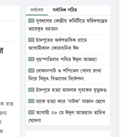
সর্বশেষ
সর্বাধিক পঠিত
যুবদলের কেন্দ্রীয় কমিটিতে ফরিদগঞ্জের
তারেকুর রহমান
চাঁদপুরের অর্ধশতাধিক গ্রামে
র
আগামীকাল কোরবানির ঈদ
বৃহস্পতিবার পবিত্র ঈদুল আজহা
দোকানপাট ও শপিংমল খোলা রাখা
নিয়ে বিদ্যুৎ বিভাগের নির্দেশনা
চাঁদপুরে হত্যা মামলায় যুবকের মৃত্যুদণ্ড
মাকে হত্যা করে ‘নাটক’ সাজান ছেলে
কে রাত
আগামী ২৮ মে ঈদুল আজহার তারিখ
ন্য
ঘোষণা
শ
িক
ভ্রাম্যমাণ আদালতে দুইটি প্রতিষ্ঠানকে