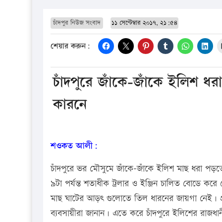
চাঁদপুর নিউজ সংবাদ
১১ সেপ্টেম্বার ২০১৭, ২১:৫৪
শেয়ার করুন:
চাঁদপুরে জাঁকে-জাঁকে ইলিশ ধ
কারনে
শওকত আলী:
চাঁদপুরে ভর মৌসুমে জাঁকে-জাঁকে ইলিশ মাছ ধরা প
৯টা পর্যন্ত শতাধীক ট্রলার ও ইঞ্জিন চালিত বোডে ক
মাছ ঘাটের আড়ৎ গুলোতে তিল ধারনের জায়গা নেই। প্র
ব্যবসায়ীরা জানান। এতে করে চাঁদপুরে ইলিশের রাজধ