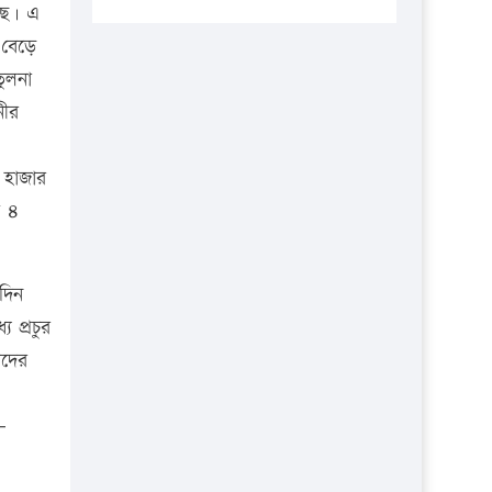
প্রতিষ্ঠানকে ৪০হাজার টাকা জরিমানা।
ছে। এ
 বেড়ে
এবার লঞ্চের ভাড়া বাড়ল
ুলনা
১৭ থেকে ২১ শতাংশ বিদ্যুতের দাম
নীর
বাড়ানোর প্রস্তাব পিডিবির
১৬ মে চাঁদপুর ও ২৫ মে ফেনী সফরে
 হাজার
যাবেন প্রধানমন্ত্রী
য় ৪
উচ্চশিক্ষায় গৌরবময় অর্জন: পূর্ণ
স্কলারশিপে যুক্তরাষ্ট্রে পিএইচডি করছেন
কুয়েটের কৃতি…
দিন
 প্রচুর
সারা দেশে বজ্রাঘাতে ১৪ জনের
প্রাণহানি
াদের
কঠোর হচ্ছে এসএসসি ও এইচএসসি
-
পরীক্ষা
ফরিদগঞ্জে আগুনে পুড়লো ৬ ব্যবসা