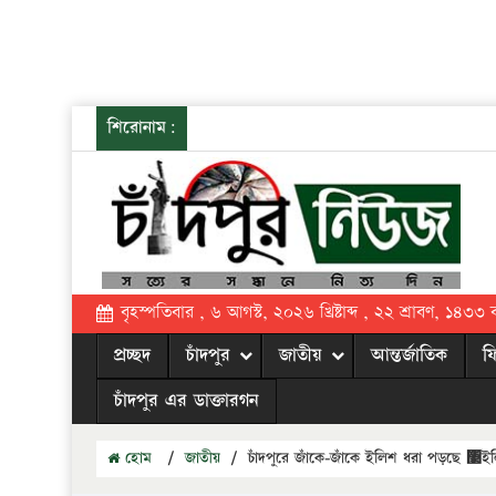
শিরোনাম:
বৃহস্পতিবার , ৬ আগস্ট, ২০২৬ খ্রিষ্টাব্দ , ২২ শ্রাবণ, ১৪৩৩ বঙ্
প্রচ্ছদ
চাঁদপুর
জাতীয়
আন্তর্জাতিক
ফ
চাঁদপুর এর ডাক্তারগন
হোম
/
জাতীয়
/
চাঁদপুরে জাঁকে-জাঁকে ইলিশ ধরা পড়ছে ঳ইল