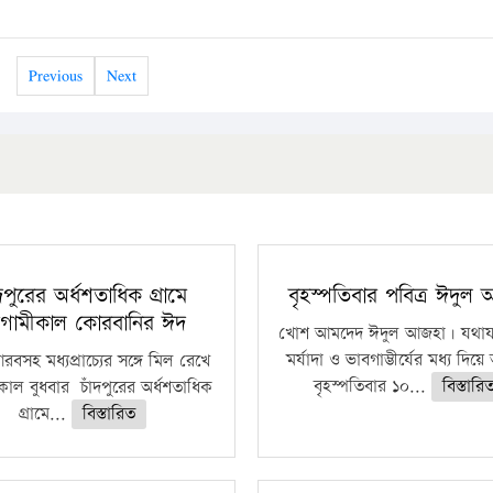
Previous
Next
ঁদপুরের অর্ধশতাধিক গ্রামে
বৃহস্পতিবার পবিত্র ঈদুল
গামীকাল কোরবানির ঈদ
খোশ আমদেদ ঈদুল আজহা। যথাযথ
মর্যাদা ও ভাবগাম্ভীর্যের মধ্য দিয়
বসহ মধ্যপ্রাচ্যের সঙ্গে মিল রেখে
বৃহস্পতিবার ১০...
বিস্তারি
াল বুধবার চাঁদপুরের অর্ধশতাধিক
গ্রামে...
বিস্তারিত