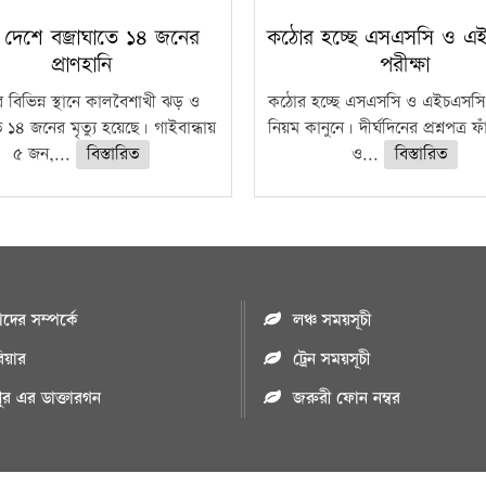
 দেশে বজ্রাঘাতে ১৪ জনের
কঠোর হচ্ছে এসএসসি ও এ
প্রাণহানি
পরীক্ষা
 বিভিন্ন স্থানে কালবৈশাখী ঝড় ও
কঠোর হচ্ছে এসএসসি ও এইচএসসি 
ে ১৪ জনের মৃত্যু হয়েছে। গাইবান্ধায়
নিয়ম কানুনে। দীর্ঘদিনের প্রশ্নপত্র 
৫ জন,...
বিস্তারিত
ও...
বিস্তারিত
ের সম্পর্কে
লঞ্চ সময়সূচী
রিয়ার
ট্রেন সময়সূচী
পুর এর ডাক্তারগন
জরুরী ফোন নম্বর