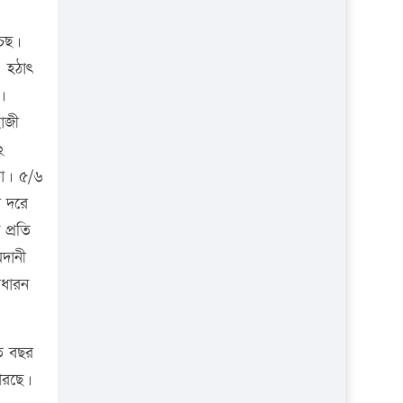
প্রতিষ্ঠান
চেছ।
 হঠাৎ
।
াজী
২
কা। ৫/৬
া দরে
প্রতি
দানী
াধারন
ত বছর
পরছে।