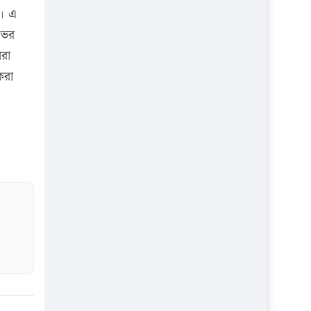
ছ। এ
 ভর
রা
করা