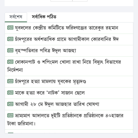
সর্বশেষ
সর্বাধিক পঠিত
যুবদলের কেন্দ্রীয় কমিটিতে ফরিদগঞ্জের তারেকুর রহমান
চাঁদপুরের অর্ধশতাধিক গ্রামে আগামীকাল কোরবানির ঈদ
বৃহস্পতিবার পবিত্র ঈদুল আজহা
দোকানপাট ও শপিংমল খোলা রাখা নিয়ে বিদ্যুৎ বিভাগের
নির্দেশনা
চাঁদপুরে হত্যা মামলায় যুবকের মৃত্যুদণ্ড
মাকে হত্যা করে ‘নাটক’ সাজান ছেলে
আগামী ২৮ মে ঈদুল আজহার তারিখ ঘোষণা
ভ্রাম্যমাণ আদালতে দুইটি প্রতিষ্ঠানকে প্রতিষ্ঠানকে ৪০হাজার
টাকা জরিমানা।
এবার লঞ্চের ভাড়া বাড়ল