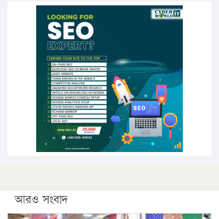
১৭ থেকে ২১ শতাংশ বিদ্যুতের দাম বাড়ানোর প্রস্তাব পিডিবির
১৬ মে চাঁদপুর ও ২৫ মে ফেনী সফরে যাবেন প্রধানমন্ত্রী
উচ্চশিক্ষায় গৌরবময় অর্জন: পূর্ণ স্কলারশিপে যুক্তরাষ্ট্রে
পিএইচডি করছেন কুয়েটের কৃতি…
সারা দেশে বজ্রাঘাতে ১৪ জনের প্রাণহানি
কঠোর হচ্ছে এসএসসি ও এইচএসসি পরীক্ষা
ফরিদগঞ্জে আগুনে পুড়লো ৬ ব্যবসা প্রতিষ্ঠান
আরও সংবাদ