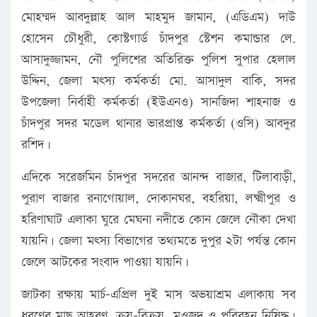
মোহম্মদ আবদুল্লাহ আল মাহমুদ জামান, (এডিএম) দাউ
হোসেন চৌধুরী, কোস্টগার্ড চাঁদপুর স্টেশন কমান্ডার লে.
আসাদুজ্জামন, নৌ পুলিশের অতিরিক্ত পুলিশ সুপার হেলাল
উদ্দিন, জেলা মৎস্য কর্মকর্তা মো. আসাদুল বাকি, সদর
উপজেলা নির্বাহী কর্মকর্তা (ইউএনও) সানজিদা শাহনাজ ও
চাঁদপুর সদর মডেল থানার ভারপ্রাপ্ত কর্মকর্তা (ওসি) আবদুর
রশিদ।
এদিকে সরেজমিন চাঁদপুর সদরের আনন্দ বাজার, টিলাবাড়ী,
পুরাণ বাজার রনাগোয়াল, দোকানঘর, বহরিয়া, লক্ষ্মীপুর ও
হরিণাঘাট এলাকা ঘুরে মেঘনা নদীতে কোন জেলে নৌকা দেখা
যায়নি। জেলা মৎস্য বিভাগের তথ্যমতে দুপুর ২টা পর্যন্ত কোন
জেলে আটকের সংবাদ পাওয়া যায়নি।
জাটকা রক্ষায় মার্চ-এপ্রিল দুই মাস অভয়াশ্রম এলাকায় সব
ধরণের মাছ আহরণ, ক্রয়-বিক্রয়, মওজুদ ও পরিবহন নিষিদ্ধ।