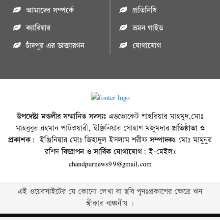
আমাদের সম্পর্কে
প্রতিনিধি
ক্যারিয়ার
ভ্রমন গাইড
চাঁদপুর এর ডাক্তারগন
যোগাযোগ
উপদেষ্টা মন্ডলীর সম্মানিত সদস্যঃ
এডভোকেট শাহরিয়ার মাহমুদ,মোঃ
মাহবুবুর রহমান পাটওয়ারী, ইঞ্জিনিয়ার সোহাগ মজুমদার
প্রতিষ্ঠাতা ও
প্রকাশক:
ইঞ্জিনিয়ার মোঃ জিহাদুল ইসলাম শরীফ
সম্পাদকঃ
মোঃ মামুনুর
রশিদ
বিজ্ঞাপন ও সার্বিক যোগাযোগ:
ই-মেইলঃ
chandpurnews99@gmail.com
এই ওয়েবসাইটের যে কোনো লেখা বা ছবি পুনঃপ্রকাশের ক্ষেত্রে ঋন
স্বীকার বাঞ্চনীয় ।