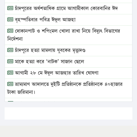
চাঁদপুরের অর্ধশতাধিক গ্রামে আগামীকাল কোরবানির ঈদ
বৃহস্পতিবার পবিত্র ঈদুল আজহা
দোকানপাট ও শপিংমল খোলা রাখা নিয়ে বিদ্যুৎ বিভাগের
নির্দেশনা
চাঁদপুরে হত্যা মামলায় যুবকের মৃত্যুদণ্ড
মাকে হত্যা করে ‘নাটক’ সাজান ছেলে
আগামী ২৮ মে ঈদুল আজহার তারিখ ঘোষণা
ভ্রাম্যমাণ আদালতে দুইটি প্রতিষ্ঠানকে প্রতিষ্ঠানকে ৪০হাজার
টাকা জরিমানা।
এবার লঞ্চের ভাড়া বাড়ল
১৭ থেকে ২১ শতাংশ বিদ্যুতের দাম বাড়ানোর প্রস্তাব পিডিবির
১৬ মে চাঁদপুর ও ২৫ মে ফেনী সফরে যাবেন প্রধানমন্ত্রী