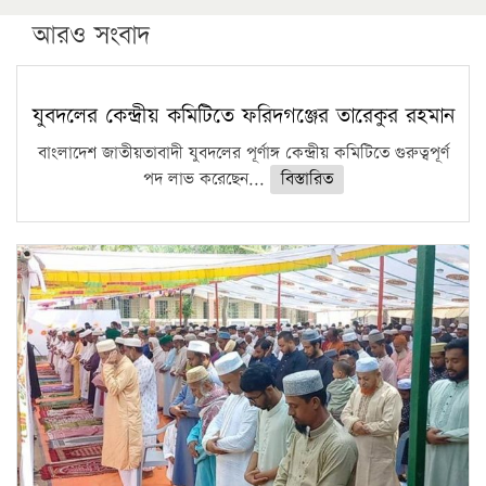
উচ্চশিক্ষায় গৌরবময় অর্জন: পূর্ণ স্কলারশিপে যুক্তরাষ্ট্রে
পিএইচডি করছেন কুয়েটের কৃতি…
আরও সংবাদ
সারা দেশে বজ্রাঘাতে ১৪ জনের প্রাণহানি
কঠোর হচ্ছে এসএসসি ও এইচএসসি পরীক্ষা
যুবদলের কেন্দ্রীয় কমিটিতে ফরিদগঞ্জের তারেকুর রহমান
ফরিদগঞ্জে আগুনে পুড়লো ৬ ব্যবসা প্রতিষ্ঠান
বাংলাদেশ জাতীয়তাবাদী যুবদলের পূর্ণাঙ্গ কেন্দ্রীয় কমিটিতে গুরুত্বপূর্ণ
পদ লাভ করেছেন...
বিস্তারিত