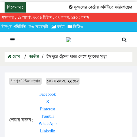
শিরোনাম:
যুবদলের কেন্দ্রীয় কমিটিতে ফরিদগঞ্জের তারে
মঙ্গলবার , ১১ আগস্ট, ২০২৬ খ্রিষ্টাব্দ , ২৭ শ্রাবণ, ১৪৩৩ বঙ্গাব্দ
চাঁদপুর পরিচিতি
লঞ্চ সময়সূচী
ফটো
ভিডিও
হোম
/
জাতীয়
/
চাঁদপুরে ট্রেনের ধাক্কা লেগে যুবকের মৃত্যু
চাঁদপুর নিউজ সংবাদ
১৩ মে ২০১৭, ২২:৫৫
Facebook
X
Pinterest
Tumblr
শেয়ার করুন:
WhatsApp
LinkedIn