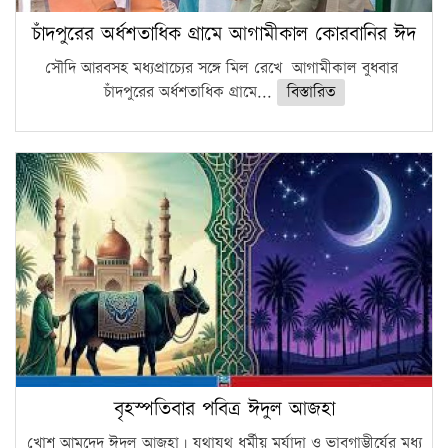
চাঁদপুরের অর্ধশতাধিক গ্রামে আগামীকাল কোরবানির ঈদ
সৌদি আরবসহ মধ্যপ্রাচ্যের সঙ্গে মিল রেখে আগামীকাল বুধবার
চাঁদপুরের অর্ধশতাধিক গ্রামে...
বিস্তারিত
বৃহস্পতিবার পবিত্র ঈদুল আজহা
খোশ আমদেদ ঈদুল আজহা। যথাযথ ধর্মীয় মর্যাদা ও ভাবগাম্ভীর্যের মধ্য