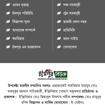
ওয়েব বৃত্তান্ত
লঞ্চ সময়সূচী
চাঁদপুর পরিচিতি
ট্রেন সময়সূচী
বিজ্ঞাপন মুল্য
জরুরী ফোন নম্বর
আমাদের সম্পর্কে
প্রতিনিধি
ক্যারিয়ার
ভ্রমন গাইড
চাঁদপুর এর ডাক্তারগন
যোগাযোগ
উপদেষ্টা মন্ডলীর সম্মানিত সদস্যঃ
এডভোকেট শাহরিয়ার মাহমুদ,মোঃ
মাহবুবুর রহমান পাটওয়ারী, ইঞ্জিনিয়ার সোহাগ মজুমদার
প্রতিষ্ঠাতা ও
প্রকাশক:
ইঞ্জিনিয়ার মোঃ জিহাদুল ইসলাম শরীফ
সম্পাদকঃ
মোঃ মামুনুর
রশিদ
বিজ্ঞাপন ও সার্বিক যোগাযোগ:
ই-মেইলঃ