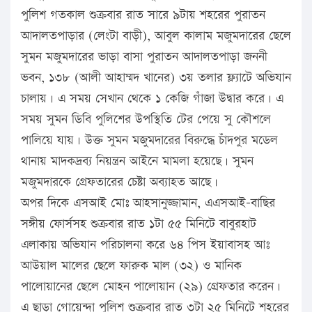
পুলিশ গতকাল শুক্রবার রাত সারে ৯টায় শহরের পুরাতন
আদালতপাড়ার (লেংটা বাড়ী), আবুল কালাম মজুমদারের ছেলে
সুমন মজুমদারের ভাড়া বাসা পুরাতন আদালতপাড়া জননী
ভবন, ১৩৮ (আলী আহাম্মদ খানের) ৩য় তলার ফ্ল্যাটে অভিযান
চালায়। এ সময় সেখান থেকে ১ কেজি গাঁজা উদ্বার করে। এ
সময় সুমন ডিবি পুলিশের উপস্থিতি টের পেয়ে সু কৌশলে
পালিয়ে যায়। উক্ত সুমন মজুমদারের বিরুদ্ধে চাঁদপুর মডেল
থানায় মাদকদ্রব্য নিয়ন্ত্রন আইনে মামলা হয়েছে। সুমন
মজুমদারকে গ্রেফতারের চেষ্টা অব্যাহত আছে।
অপর দিকে এসআই মোঃ আহসানুজ্জামান, এএসআই-বাছির
সঙ্গীয় ফোর্সসহ শুক্রবার রাত ১টা ৫৫ মিনিটে বাবুরহাট
এলাকায় অভিযান পরিচালনা করে ৬৪ পিস ইয়াবাসহ আঃ
আউয়াল মালের ছেলে ফারুক মাল (৩২) ও মানিক
পালোয়ানের ছেলে মোহন পালোয়ান (২৯) গ্রেফতার করেন।
এ ছাড়া গোয়েন্দা পুলিশ শুক্রবার রাত ৩টা ২৫ মিনিটে শহরের