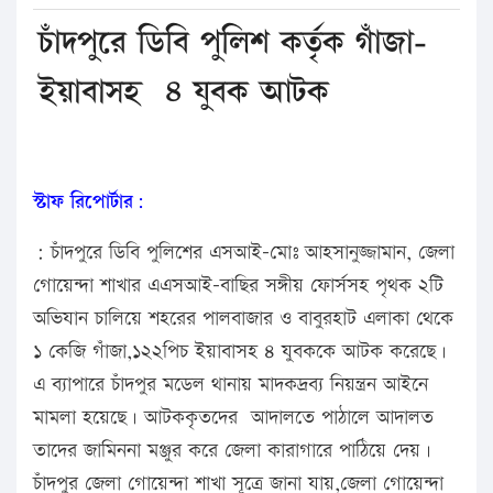
চাঁদপুরে ডিবি পুলিশ কর্তৃক গাঁজা-
ইয়াবাসহ ৪ যুবক আটক
স্টাফ রিপোর্টার:
: চাঁদপুরে ডিবি পুলিশের এসআই-মোঃ আহসানুজ্জামান, জেলা
গোয়েন্দা শাখার এএসআই-বাছির সঙ্গীয় ফোর্সসহ পৃথক ২টি
অভিযান চালিয়ে শহরের পালবাজার ও বাবুরহাট এলাকা থেকে
১ কেজি গাঁজা,১২২পিচ ইয়াবাসহ ৪ যুবককে আটক করেছে।
এ ব্যাপারে চাঁদপুর মডেল থানায় মাদকদ্রব্য নিয়ন্ত্রন আইনে
মামলা হয়েছে। আটককৃতদের আদালতে পাঠালে আদালত
তাদের জামিননা মঞ্জুর করে জেলা কারাগারে পাঠিয়ে দেয়।
চাঁদপুর জেলা গোয়েন্দা শাখা সূত্রে জানা যায়,জেলা গোয়েন্দা