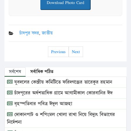
Download Photo Card
চাঁদপুর সদর
,
জাতীয়
Previous
Next
সর্বশেষ
সর্বাধিক পঠিত
যুবদলের কেন্দ্রীয় কমিটিতে ফরিদগঞ্জের তারেকুর রহমান
চাঁদপুরের অর্ধশতাধিক গ্রামে আগামীকাল কোরবানির ঈদ
বৃহস্পতিবার পবিত্র ঈদুল আজহা
দোকানপাট ও শপিংমল খোলা রাখা নিয়ে বিদ্যুৎ বিভাগের
নির্দেশনা